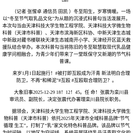
（记者 张惺卓 通信员 田凯 ）冬至阳生，岁寒情暖。一场
以“冬至节气取乳品文化”为从题的沉浸式科普勾当活泼展开。
本次勾当由天津科技大学生物工程学院、天津科技大学微生物
科普（天津市科普）、天津市滨海新区科协、中新天津生态城
中新敌对藏书楼联袂天津生态城南开小学、天津经开区蓝天救
援队结合举办。本次科普勾当将陈旧的冬至聪慧取现代乳品健
康学问相融合，为青少年们带来了一堂既保守又新潮的节气科
普课。
来岁1月1日起施行！#被打即互殴成为汗青 新法明白合理
防卫，不再“和稀泥”#互殴 #互殴取合理防卫？。
大象旧事2025-12-29 18！12！45。任 命！张震为栾川县
审讯员、副院长，决定张震代办署理栾川县院长职务。
据领会，天津科技大学生物工程学院、天津科技大学微生
物科普（天津市科普）依托2025年天津市全域科普品牌“节气
循理 生工”，打制了“乳”家文化特色科普品牌。该品牌以节气
为时间轴、以地区为空间线，系统开展环绕乳品汗青取文化的