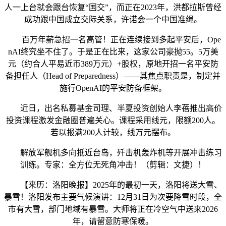
人一上台就会跟台恢复“国交”，而正在2023年，洪都拉斯曾经
成功跟中国成立交际关系，许诺会一个中国准绳。
百万年薪急招一名高管！正在连续接到多起平安后，Ope
nAI终究坐不住了。于是正在比来，这家公司豪抛55。5万美
元（约合人平易近币389万元）+股权，原地开招一名平安防
备担任人（Head of Preparedness）——其焦点职责是，制定并
施行OpenAI的平安防备框架。
近日，出名私募基金司理、半夏投资创始人李蓓推出高价
投资课程激发金融圈普遍关心。课程采用线元，限额200人。
若以报满200人计较，线万元摆布。
解放军舰机多向抵近台岛，歼击机轰炸机等开展冲击练习
训练。专家：全方位无死角冲击！（剪辑：文捷）！
【来历：洛阳晚报】2025年的最初一天，洛阳将送大雪、
暴雪！洛阳发布主要气候演讲：12月31日为次要降雪时段，全
市有大雪，部门地域有暴雪。大师将正在冷空气中送来2026
年，请留意防寒保暖。