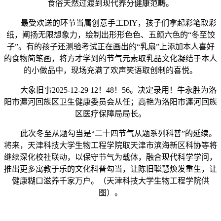
食俗天然过渡到现代养分健康范畴。
最受欢送的环节当属创意手工DIY，孩子们拿起彩笔取彩
纸，阐扬无限想象力，绘制出形形色色、五颜六色的“冬至饺
子”。有的孩子还测验考试正在画出的“乳扇”上添加本人喜好
的食物简笔画，将方才学到的节气元素取乳品文化凝结于本人
的小做品中，现场充满了欢声笑语取创制的喜悦。
大象旧事2025-12-29 12！48！56。决定录用！牛永胜为洛
阳市瀍河回族区卫生健康委员会从任；高艳为洛阳市瀍河回族
区医疗保障局局长。
此次冬至从题勾当是“二十四节气从题系列科普”的延续。
将来，天津科技大学生物工程学院取天津市滨海新区科协等将
继续深化校社联动，以保守节气为载体，融合现代科学学问，
推出更多寓教于乐的文化科普勾当，让陈旧聪慧焕发重生，让
健康糊口滋养千家万户。（天津科技大学生物工程学院供
图）。