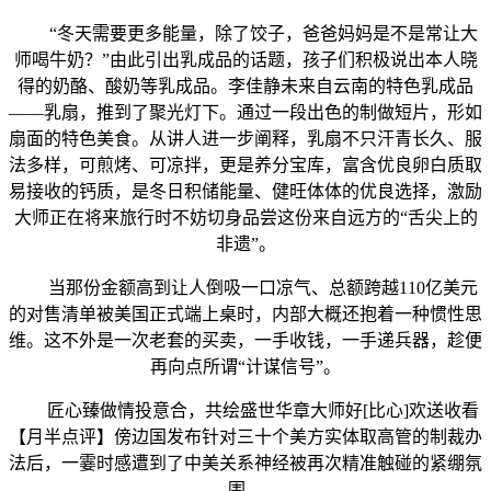
“冬天需要更多能量，除了饺子，爸爸妈妈是不是常让大
师喝牛奶？”由此引出乳成品的话题，孩子们积极说出本人晓
得的奶酪、酸奶等乳成品。李佳静未来自云南的特色乳成品
——乳扇，推到了聚光灯下。通过一段出色的制做短片，形如
扇面的特色美食。从讲人进一步阐释，乳扇不只汗青长久、服
法多样，可煎烤、可凉拌，更是养分宝库，富含优良卵白质取
易接收的钙质，是冬日积储能量、健旺体体的优良选择，激励
大师正在将来旅行时不妨切身品尝这份来自远方的“舌尖上的
非遗”。
当那份金额高到让人倒吸一口凉气、总额跨越110亿美元
的对售清单被美国正式端上桌时，内部大概还抱着一种惯性思
维。这不外是一次老套的买卖，一手收钱，一手递兵器，趁便
再向点所谓“计谋信号”。
匠心臻做情投意合，共绘盛世华章大师好[比心]欢送收看
【月半点评】傍边国发布针对三十个美方实体取高管的制裁办
法后，一霎时感遭到了中美关系神经被再次精准触碰的紧绷氛
围。