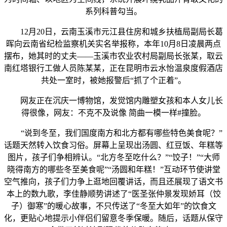
系列科普勾当。
12月20日，云南玉溪市元江县住房和城乡扶植局副局长葛
晖向云南省纪检监察机关实名举报称，本年10月8日凌晨两点
摆布，她其时的丈夫——玉溪市农业农村局副局长张某，取云
南红塔银行工做人员陈某某，正在昆明市云水怡温泉度假酒店
共处一室时，被她报警后“抓了个正着”。
网友正在沉庆一博物馆，发觉馆内雕塑女孩和本人女儿长
得很像，网友：不克不及说像 简曲一模一样#撞脸。
“说到冬至，我们国度南方和北方都有哪些特色美食呢？”
话题天然转入饮食习俗。屏幕上呈现出汤圆、红豆饭、年糕等
图片，孩子们争相辨认。“北方冬至吃什么？”“饺子！”“大师
晓得南方的哪些冬至美食呢”“汤圆和年糕！”互动环节使讲堂
空气推向，孩子们力争上逛地回覆讲话，而且还展现了语文书
本上的数九歌，李佳静顺势讲述了“医圣张仲景发现娇耳（饺
子）御寒”的暖心故事，不只传送了“冬至大如年”的饮食文
化，更贴心地提示小伴侣们留意冬季保暖。随后，话题从保守