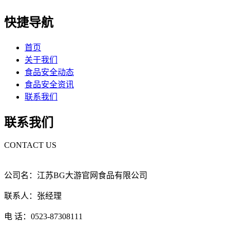
快捷导航
首页
关于我们
食品安全动态
食品安全资讯
联系我们
联系我们
CONTACT US
公司名：江苏BG大游官网食品有限公司
联系人：张经理
电 话：0523-87308111