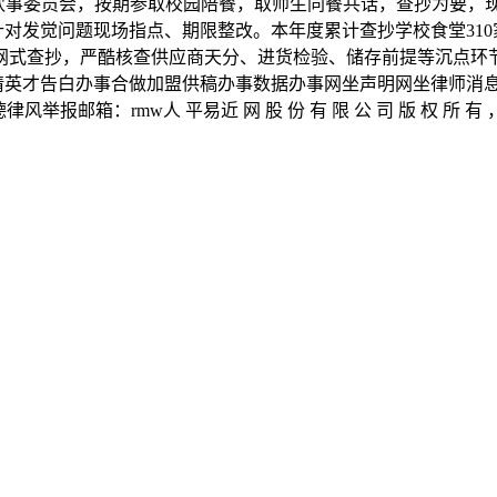
炊事委员会，按期参取校园陪餐，取师生同餐共话，查抄为要，现
对发觉问题现场指点、期限整改。本年度累计查抄学校食堂310
式查抄，严酷核查供应商天分、进货检验、储存前提等沉点环节
请英才告白办事合做加盟供稿办事数据办事网坐声明网坐律师消
邮箱：rmw人 平易近 网 股 份 有 限 公 司 版 权 所 有 ，未