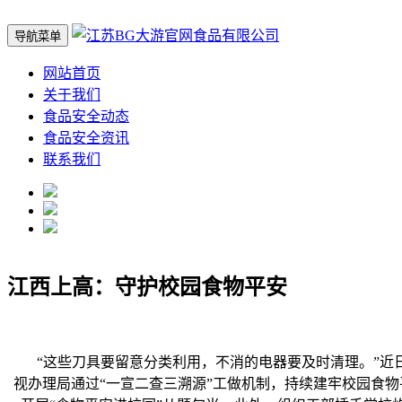
导航菜单
网站首页
关于我们
食品安全动态
食品安全资讯
联系我们
江西上高：守护校园食物平安
“这些刀具要留意分类利用，不消的电器要及时清理。”近日
视办理局通过“一宣二查三溯源”工做机制，持续建牢校园食