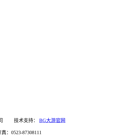
网食品有限公司 技术支持：
BG大游官网
0523-87308111