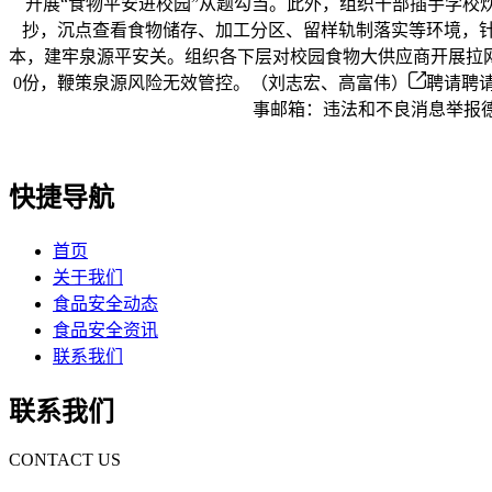
开展“食物平安进校园”从题勾当。此外，组织干部插手学校
抄，沉点查看食物储存、加工分区、留样轨制落实等环境，针
本，建牢泉源平安关。组织各下层对校园食物大供应商开展拉网
0份，鞭策泉源风险无效管控。（刘志宏、高富伟）
聘请聘
事邮箱：违法和不良消息举报德律风举报
快捷导航
首页
关于我们
食品安全动态
食品安全资讯
联系我们
联系我们
CONTACT US