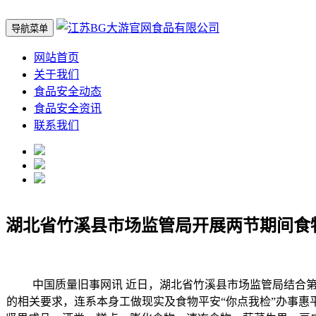
导航菜单
网站首页
关于我们
食品安全动态
食品安全资讯
联系我们
湖北省竹溪县市场监管局开展两节期间食
中国质量旧事网讯 近日，湖北省竹溪县市场监管局结合第
的相关要求，连系本身工做现实及食物平安“你点我检”办事