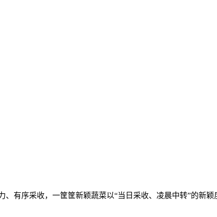
、有序采收，一筐筐新颖蔬菜以“当日采收、凌晨中转”的新颖度