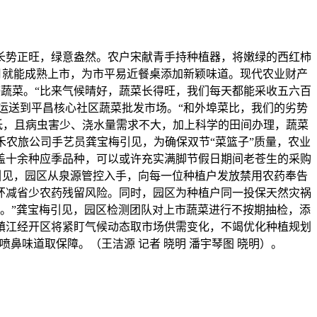
长势正旺，绿意盎然。农户宋献青手持种植器，将嫩绿的西红柿
月就能成熟上市，为市平易近餐桌添加新颖味道。现代农业财产
等蔬菜。“比来气候晴好，蔬菜长得旺，我们每天都能采收五六百
运送到平昌核心社区蔬菜批发市场。“和外埠菜比，我们的劣势
低，且病虫害少、浇水量需求不大，加上科学的田间办理，蔬菜
农旅公司手艺员龚宝梅引见，为确保双节“菜篮子”质量，农业
涵盖十余种应季品种，可以或许充实满脚节假日期间老苍生的采购
引见，园区从泉源管控入手，向每一位种植户发放禁用农药奉告
环减省少农药残留风险。同时，园区为种植户同一投保天然灾祸
。”龚宝梅引见，园区检测团队对上市蔬菜进行不按期抽检，添
镇江经开区将紧盯气候动态取市场供需变化，不竭优化种植规划
鼻味道取保障。（王洁源 记者 晓明 潘宇琴图 晓明）。