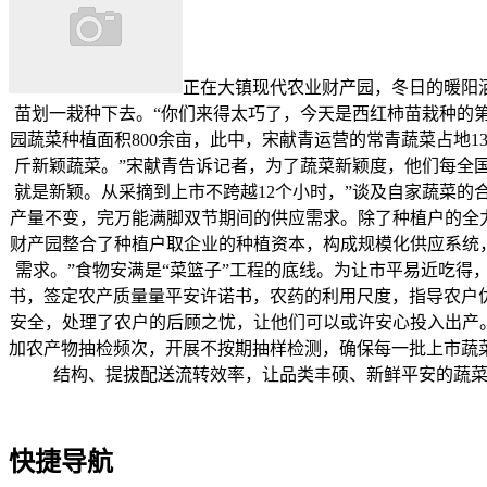
正在大镇现代农业财产园，冬日的暖阳
苗划一栽种下去。“你们来得太巧了，今天是西红柿苗栽种的
园蔬菜种植面积800余亩，此中，宋献青运营的常青蔬菜占地
斤新颖蔬菜。”宋献青告诉记者，为了蔬菜新颖度，他们每全
就是新颖。从采摘到上市不跨越12个小时，”谈及自家蔬菜
产量不变，完万能满脚双节期间的供应需求。除了种植户的全
财产园整合了种植户取企业的种植资本，构成规模化供应系统，
需求。”食物安满是“菜篮子”工程的底线。为让市平易近吃
书，签定农产质量量平安许诺书，农药的利用尺度，指导农户
安全，处理了农户的后顾之忧，让他们可以或许安心投入出产
加农产物抽检频次，开展不按期抽样检测，确保每一批上市蔬
结构、提拔配送流转效率，让品类丰硕、新鲜平安的蔬菜持
快捷导航