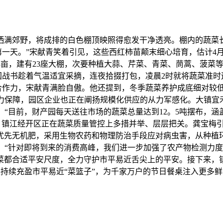
洒满郊野，将成排的白色棚顶映照得愈发干净透亮。棚内的蔬菜
第一天。”宋献青笑着引见，这些西红柿苗颠末细心培育，估计4
13亩，建有23座大棚，次要种植大蒜、芹菜、青菜、茼蒿、菠菜
国战书趁着气温适宜采摘，连夜拾掇打包，凌晨2时就将蔬菜准时
的合作力，宋献青满脸自傲。他还提到，冬季蔬菜养护成底细对较
力保障，园区企业也正在阐扬规模化供应的从力军感化。大镇宜禾
“目前，财产园每天送往市场的蔬菜总量达到12。5吨摆布，
得，镇江经开区正在蔬菜质量管控上多措并举、层层把关。龚宝梅
优先无机肥，采用生物农药和物理防治手段应对病虫害，从种植
。“针对即将到来的消费高峰，我们进一步加强了农产物检测力度
菜都合适平安尺度，全力守护市平易近舌尖上的平安。接下来，
续充盈市平易近“菜篮子”，为千家万户的节日餐桌注入更多鲜喷