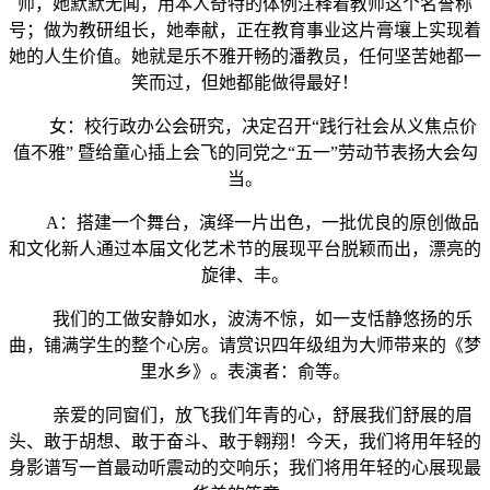
师，她默默无闻，用本人奇特的体例注释着教师这个名誉称
号；做为教研组长，她奉献，正在教育事业这片膏壤上实现着
她的人生价值。她就是乐不雅开畅的潘教员，任何坚苦她都一
笑而过，但她都能做得最好！
女：校行政办公会研究，决定召开“践行社会从义焦点价
值不雅” 暨给童心插上会飞的同党之“五一”劳动节表扬大会勾
当。
A：搭建一个舞台，演绎一片出色，一批优良的原创做品
和文化新人通过本届文化艺术节的展现平台脱颖而出，漂亮的
旋律、丰。
我们的工做安静如水，波涛不惊，如一支恬静悠扬的乐
曲，铺满学生的整个心房。请赏识四年级组为大师带来的《梦
里水乡》。表演者：俞等。
亲爱的同窗们，放飞我们年青的心，舒展我们舒展的眉
头、敢于胡想、敢于奋斗、敢于翱翔！今天，我们将用年轻的
身影谱写一首最动听震动的交响乐；我们将用年轻的心展现最