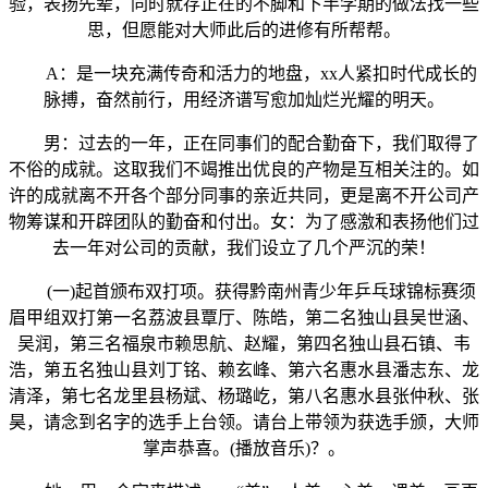
验，表扬先辈，同时就存正在的不脚和下半学期的做法找一些
思，但愿能对大师此后的进修有所帮帮。
A：是一块充满传奇和活力的地盘，xx人紧扣时代成长的
脉搏，奋然前行，用经济谱写愈加灿烂光耀的明天。
男：过去的一年，正在同事们的配合勤奋下，我们取得了
不俗的成就。这取我们不竭推出优良的产物是互相关注的。如
许的成就离不开各个部分同事的亲近共同，更是离不开公司产
物筹谋和开辟团队的勤奋和付出。女：为了感激和表扬他们过
去一年对公司的贡献，我们设立了几个严沉的荣！
(一)起首颁布双打项。获得黔南州青少年乒乓球锦标赛须
眉甲组双打第一名荔波县覃厅、陈皓，第二名独山县吴世涵、
吴润，第三名福泉市赖思航、赵耀，第四名独山县石镇、韦
浩，第五名独山县刘丁铭、赖玄峰、第六名惠水县潘志东、龙
清泽，第七名龙里县杨斌、杨璐屹，第八名惠水县张仲秋、张
昊，请念到名字的选手上台领。请台上带领为获选手颁，大师
掌声恭喜。(播放音乐)？。