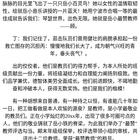
脉脉的目光里飞出了一只只岳小百灵鸟！她以女性的温情取韧
性，绘就岳小音乐讲授的一片蓝天！她用宁波市合唱一等的最
佳成就告诉我们：琴瑟世界，出色无限。她就是岳小最赞教师
——顾。
丁：我们记住了，逛击队员们曾用健壮的肩膀承担起一份
救亡图存的沉担丙：慢慢地我们长大了，成为朝气兴旺的青
年，垂头丧气？。
出的佼佼者，他们是教员们的得力帮手，为本人所处的班
级贡献出一份力量，将班级凝结力和自理能力阐扬到极致。他
们品学兼优，德智体美劳全面成长。他们前进颇快，不竭地勤
奋和冲破本人，获得无数奖饰。他们是我们的楷模！
有一种胡想来自普通，有一种持之以恒，有谁能几十年如
一日，把工做看做是本人欢愉的源泉？是教师，是小学最敬业
的教员们。正在小学灿烂的20xx年，出现了很多可圈可点的
人，他们的敬业铸就了岳小铁的脊梁，为此我们举办了“最赞”
教师评选勾当。颠末年级组保举，校评选带领小组的审核，共
评出十二位教师，荣获“最赞教师”的称号。