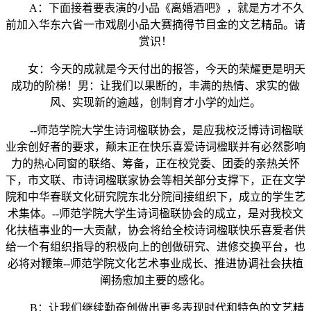
A：下面接着要表演的小品《离婚酒吧》，就是方才不久
前加入华东六省一市戏剧小品大赛摘得节目金的文艺精品。请
赏识！
女：今天的成就是今天付出的报答，今天的荣耀更是明天
成功的阶梯！男：让我们以果断的，丰满的热情、求实的做
风、实现新的逾越，创制育才小学的灿烂。
--师范学院大学生诗词楹联协会，是应我校泛博诗词楹联
业余创好者的要求，颠末正在快乐喜爱诗词楹联并有必然影响
力的热心同窗的联络、筹备，正在校党委、团委的亲热关怀
下，市文联、市诗词楹联家协会等相关部分支撑下，正在文学
院和中华春联文化研究院东北分院间接组织下，成立的学生艺
术集体。--师范学院大学生诗词楹联协会的成立，是对我校文
化扶植事业的一大贡献，协会将给全校诗词楹联快乐喜爱者供
给一个有组织指导的积极向上的创做研究、进修交换平台，也
必将对鞭策--师范学院文化艺术事业成长、推进协调社会扶植
阐扬愈加主要的感化。
B：让我们继续勤奋创做出更多表现时代和特色的文艺精