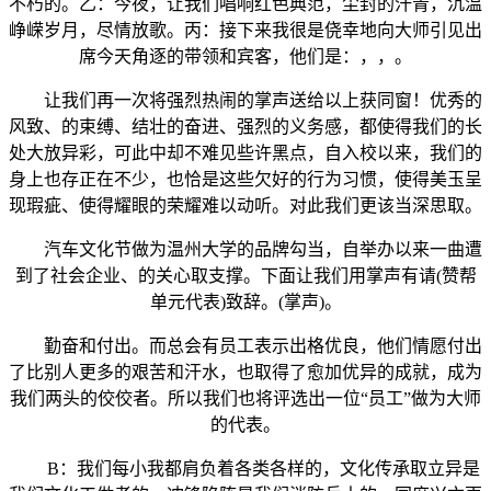
不朽的。乙：今夜，让我们唱响红色典范，尘封的汗青，沉温
峥嵘岁月，尽情放歌。丙：接下来我很是侥幸地向大师引见出
席今天角逐的带领和宾客，他们是：，，。
让我们再一次将强烈热闹的掌声送给以上获同窗！优秀的
风致、的束缚、结壮的奋进、强烈的义务感，都使得我们的长
处大放异彩，可此中却不难见些许黑点，自入校以来，我们的
身上也存正在不少，也恰是这些欠好的行为习惯，使得美玉呈
现瑕疵、使得耀眼的荣耀难以动听。对此我们更该当深思取。
汽车文化节做为温州大学的品牌勾当，自举办以来一曲遭
到了社会企业、的关心取支撑。下面让我们用掌声有请(赞帮
单元代表)致辞。(掌声)。
勤奋和付出。而总会有员工表示出格优良，他们情愿付出
了比别人更多的艰苦和汗水，也取得了愈加优异的成就，成为
我们两头的佼佼者。所以我们也将评选出一位“员工”做为大师
的代表。
B：我们每小我都肩负着各类各样的，文化传承取立异是