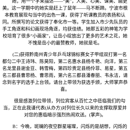
她，用一个字来描述——“美”，人美、心美、课美、画更
美。这一学期中的她实是赶上了鼠年——马不断蹄。宁波市根
本教育展现勾当中的出色一课，获得了听课教员的表扬和认
同。所撰写的论文获得了奉化市一等。学生加入市少先队员的
手工角逐和科幻画现场角逐，均获佳绩。她那五彩的神笔为学
校培育了很多“小画家”，让岳小绽放出了更多的艺术之花，她
不愧是岳小的最赞教师，她就是毛。
(二)获得黔南州青少年乒乓球锦标赛女子甲组双打第一名
都匀二中王诗玮、陈昊阳，第二名惠水县杨冬艳、向洋，第三
名龙里县谢金豆、韩雪梅，第四珍贵定县杨伶菲、易星，第五
名三都县曹思杨、曹思雨，第六名三都县潘春丽、韦永洁，请
念到名字的选手上台领。请台上带领为获选手颁，大师掌声恭
喜。
很是感激列位带领，列位宾客从百忙之中莅临我们的勾
当，正在此我谨代表(从办方)对列位长久以来的支撑取厚爱并
对您的惠临暗示强烈热闹欢送。(掌声)。
B：今晚，斑斓的夜空群星璀璨，闪烁的是胡想，闪烁的