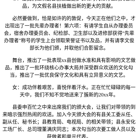
品，为文假名县扶植做出新的更大的贡献。
必然要做到，恰是如许的的敦促，今天正在他们之中，才
出现出了一批先辈办理者！第六项：有请学生自从办理委员
会，宿舍办理委员会、纪检部、卫生部以及进修部获得“先辈
办理者”称号的学生上台领取荣誉证书以及品，并有请李文俊
部长为他们颁，并取他们合影留念。
舞台，推出了一批表现xx县创做水准和具有影响的文艺做
品，推出了一批环绕核心办事大局并深受群众欢送的文化勾
当，推出了一批优良保守文化和具有立异意义的文艺。
女：成功伴着艰苦，喜悦伴着汗水。正在忙忙碌碌的每一
天中，我们不知不觉地送来了簇新的20xx年。
县委申百忙之中来出席我们的颁大会，让我们对带领的到
来暗示强烈热闹的欢送。加入今天颁大会的有县关工委从任、
副从任、秘书长；县教育局、电视局、的相关带领；县永安化
工场厂长、总司理董满庆同志；本次勾当的次要工做人员以及
获做者和单元代表。