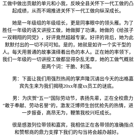
工做中做出贡献的单元和小我，反映全县关怀下一代工做的凸
起成绩，从而不竭推进关怀下一代工做向纵深成长。
她是一年级组的年级组长，更是同事眼中的领头雁。为了
胜任一年级的语文讲授工做，她做脚了功课。她做的《给孩子
一双翱翔的同党》，好评竟然超越专家。好评的背后，她为此
默默付出的一切不问可知。是的，她就是如许一个实干型的
人。每天用普通的故事演绎着出色的本人。正在她的率领下，
我们一年级的一切讲授工做都显得杂乱无章，她的工做气概就
是两个词：干脆、利落。
男：下面让我们用强烈热闹的掌声隆沉请出今天的出格嘉
宾先生来为我们揭晓20xx年度xx员工的谜底。
男：为庆贺“五一”国际劳动节，表扬先辈，正在全校鼎力
“敢于奉献、劳动名誉”的，激发泛博师生创优抢先的热情，进
一步振奋，高昂无为，鞭策我校兴旺成长。
很是感激列位带领和嘉宾，我相信正在各带领的准确指点
和赞帮商的鼎力支撑下我们的勾当将会越办越好。