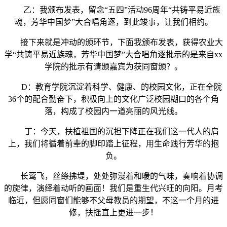
乙：我颁布发表，留念“五四”活动96周年“共铸平易近族
魂，芳华中国梦”大合唱角逐，到此竣事，让我们相约。
接下来就是冲动的颁环节，下面我颁布发表，获得农业大
学“共铸平易近族魂，芳华中国梦”大合唱角逐批示的是来自xx
学院的批示有请颁嘉宾为获同窗颁？。
D：教育学院沉淀着科学、健康、的校园文化，正在全院
36个的配合勤奋下，积极向上的文化广泛校园糊口的各个角
落，构成了校园内一道亮丽的风光线。
丁：今天，扶植祖国的沉担下降正在我们这一代人的肩
上，我们将循着前辈的脚印踏上征程，用生命践行芳华的抱
负。
长莺飞，丝绦拂堤，处处弥漫着和暖的气味，奏响着协调
的旋律，演绎着动听的画面！我们是重生代兴旺的向阳。月考
临近，但愿同窗们能够不父母教员的期望，不这一个月的进
修，扶摇直上更进一步！