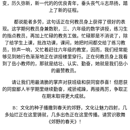
变，历久弥新，新一代的的优良青年，垂头丧气斗志昂扬，踏
上了新的征程。
都说能者多劳，这句话正在何教员身上获得了很好的表
现。这学期何教员身兼数职，三、六年级的数学讲授，练习生
的指点教员，再加上忙碌的教务工做。忙碌那是不消说了，除
了给学生上课，批改功课，课间，她把时间都交给了练习教
员，铃声一响，又忙着赶往六年级的教室，因而，我们经常能
够见到她行色渐渐地正在讲授楼里穿行。正在何教员身上我看
到了岳小教师的，那就是结壮、认实、勤奋，她就是我们岳小
的最赞教员。
请让我们用最清脆的掌声对获班级和获同窗恭喜！但愿获
的同窗鄙人半学期里继续勤奋，戒骄戒躁，再接再厉，争取正
在期末取得更大成就。
B：文化的种子播撒到春天的郊野，文化让魅力四射，几
多灿烂正在这里铸就，几多出色正在这里传播。请赏识歌舞
《郊野的春天》！