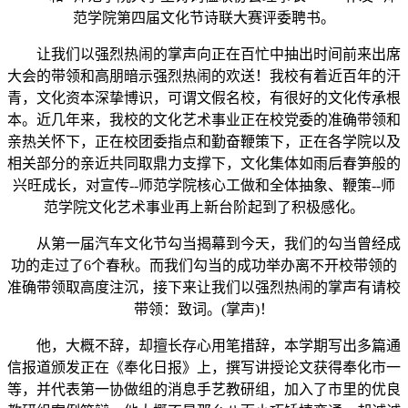
范学院第四届文化节诗联大赛评委聘书。
让我们以强烈热闹的掌声向正在百忙中抽出时间前来出席
大会的带领和高朋暗示强烈热闹的欢送！我校有着近百年的汗
青，文化资本深挚博识，可谓文假名校，有很好的文化传承根
本。近几年来，我校的文化艺术事业正在校党委的准确带领和
亲热关怀下，正在校团委指点和勤奋鞭策下，正在各学院以及
相关部分的亲近共同取鼎力支撑下，文化集体如雨后春笋般的
兴旺成长，对宣传--师范学院核心工做和全体抽象、鞭策--师
范学院文化艺术事业再上新台阶起到了积极感化。
从第一届汽车文化节勾当揭幕到今天，我们的勾当曾经成
功的走过了6个春秋。而我们勾当的成功举办离不开校带领的
准确带领取高度注沉，接下来让我们以强烈热闹的掌声有请校
带领：致词。(掌声)！
他，大概不辞，却擅长存心用笔措辞，本学期写出多篇通
信报道颁发正在《奉化日报》上，撰写讲授论文获得奉化市一
等，并代表第一协做组的消息手艺教研组，加入了市里的优良