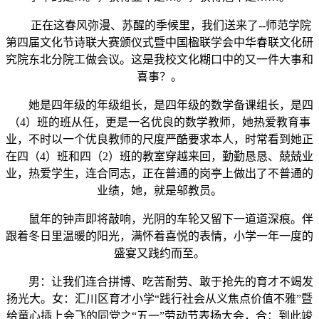
正在这春风弥漫、苏醒的季候里，我们送来了--师范学院
第四届文化节诗联大赛颁仪式暨中国楹联学会中华春联文化研
究院东北分院工做会议。这是我校文化糊口中的又一件大事和
喜事？。
她是四年级的年级组长，是四年级的数学备课组长，是四
（4）班的班从任，更是一名优良的数学教师，她热爱教育事
业，不时以一个优良教师的尺度严酷要求本人，时常看到她正
在四（4）班和四（2）班的教室穿越来回，勤勤恳恳、兢兢业
业，热爱学生，连合同志，正在普通的岗亭上做出了不普通的
业绩，她，就是邬教员。
鼠年的钟声即将敲响，光阴的车轮又留下一道道深痕。伴
跟着冬日里温暖的阳光，满怀着喜悦的表情，小学一年一度的
盛宴又践约而至。
男：让我们连合拼博、吃苦耐劳、敢于抢先的育才不竭发
扬光大。女：汇川区育才小学“践行社会从义焦点价值不雅”暨
给童心插上会飞的同党之“五一”劳动节表扬大会，合：到此竣