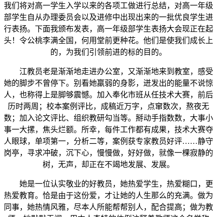
我们将对高一学生入学以来的各项工做进行总结，对高一年级
部学生自从办理委员会以及进修中出现出来的一批优良学生进
行表扬。下面我颁布发表，高一年级部学生表扬大会现正在起
头！令公桃李满全国，何用堂前更种花。他们是使我们成长上
的，为我们引领前进的标的目的。
江教员老是渐渐地走进办公室，又渐渐地来到教室，感受
她的脚步不曾停下。别看她羸弱的身影，迸发出的能量不说惊
人，也称得上是脚够震憾。加入奉化市班从任技术大赛，前后
历时两周；校本案例评比，成稿近万字，点窜数次，熬夜无
数；加入论文评比、组织教研勾当等。掰动手指数数，大事小
事一大摞，焦头烂额。所幸，每件工作都有成果，技术大赛夺
人眼球，单项第一，分析二等，案例获专家教员好评……静守
岗亭，寻求冲破，沉下心，慢慢做，好好做，就像一棵寂静的
树，无声，却正在不竭地发展、发展。
她是一位认实敬业的好教员，她热爱学生，热爱糊口，更
热爱教育。恰是由于这份爱，才让她的人生那么的充满。做为
同事，她热情风雅，尽本人所能帮帮别人，配合提高；做为教