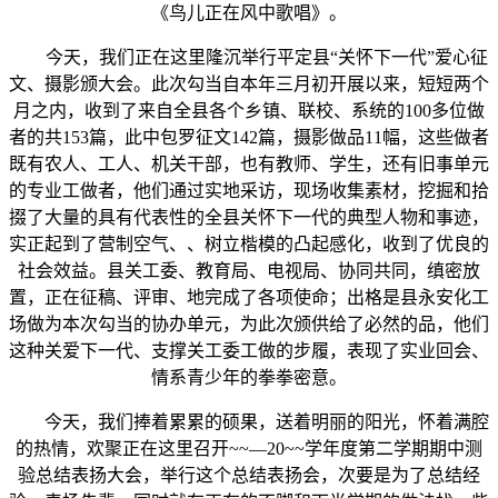
《鸟儿正在风中歌唱》。
今天，我们正在这里隆沉举行平定县“关怀下一代”爱心征
文、摄影颁大会。此次勾当自本年三月初开展以来，短短两个
月之内，收到了来自全县各个乡镇、联校、系统的100多位做
者的共153篇，此中包罗征文142篇，摄影做品11幅，这些做者
既有农人、工人、机关干部，也有教师、学生，还有旧事单元
的专业工做者，他们通过实地采访，现场收集素材，挖掘和拾
掇了大量的具有代表性的全县关怀下一代的典型人物和事迹，
实正起到了营制空气、、树立楷模的凸起感化，收到了优良的
社会效益。县关工委、教育局、电视局、协同共同，缜密放
置，正在征稿、评审、地完成了各项使命；出格是县永安化工
场做为本次勾当的协办单元，为此次颁供给了必然的品，他们
这种关爱下一代、支撑关工委工做的步履，表现了实业回会、
情系青少年的拳拳密意。
今天，我们捧着累累的硕果，送着明丽的阳光，怀着满腔
的热情，欢聚正在这里召开~~—20~~学年度第二学期期中测
验总结表扬大会，举行这个总结表扬会，次要是为了总结经