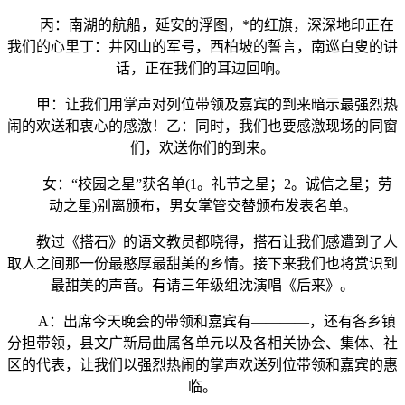
丙：南湖的航船，延安的浮图，*的红旗，深深地印正在
我们的心里丁：井冈山的军号，西柏坡的誓言，南巡白叟的讲
话，正在我们的耳边回响。
甲：让我们用掌声对列位带领及嘉宾的到来暗示最强烈热
闹的欢送和衷心的感激！乙：同时，我们也要感激现场的同窗
们，欢送你们的到来。
女：“校园之星”获名单(1。礼节之星；2。诚信之星；劳
动之星)别离颁布，男女掌管交替颁布发表名单。
教过《搭石》的语文教员都晓得，搭石让我们感遭到了人
取人之间那一份最憨厚最甜美的乡情。接下来我们也将赏识到
最甜美的声音。有请三年级组沈演唱《后来》。
A：出席今天晚会的带领和嘉宾有————，还有各乡镇
分担带领，县文广新局曲属各单元以及各相关协会、集体、社
区的代表，让我们以强烈热闹的掌声欢送列位带领和嘉宾的惠
临。