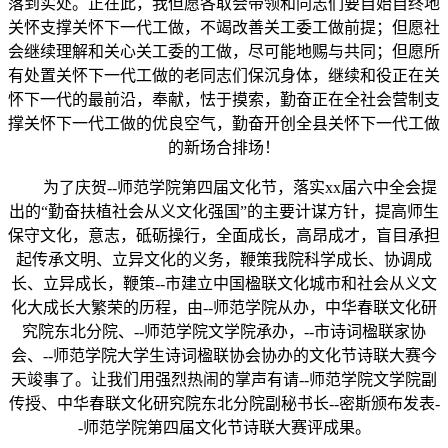
落到实处。正在此，我但愿各取会带领和同志们要自始自终地
关怀支撑关怀下一代工做，不竭改善关工委工做前提；但愿社
会继续理解和关心关工委的工做，尽可能地赐与共同；但愿所
有处置关怀下一代工做的老同志们保沉身体，继续和役正在关
怀下一代的最前沿，奉献，怯于摸索，勤奋正在全社会营制支
撑关怀下一代工做的优良空气，勤奋开创全县关怀下一代工做
的新场合排场！
为了庆贺--师范学院第四届文化节，落实xx届六中全会提
出的“勤奋扶植社会从义文化强国”的主要计谋方针，提高师生
保守文化，意志，砥砺操行，全面成长，高昂成才，盲目承担
起传承文明、立异文化的义务，鞭策我院科学成长、协调成
长、立异成长，鞭策--市建立中国楹联文化城市和社会从义文
化大成长大繁荣的历程，由--师范学院从办，中华春联文化研
究院东北分院、--师范学院文学院承办，--市诗词楹联家协
会、--师范学院大学生诗词楹联协会协办的文化节诗联大赛今
天竣事了。让我们用强烈热闹的掌声有请--师范学院文学院副
传授、中华春联文化研究院东北分院副秘书长--密斯颁布发表-
-师范学院第四届文化节诗联大赛评成果。