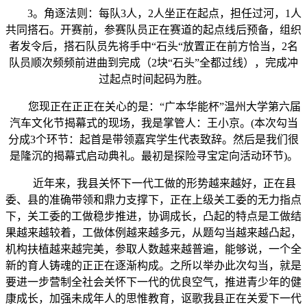
3。角逐法则：每队3人，2人坐正在起点，担任过河，1人
共同搭石。开赛前，参赛队员正在赛道的起点线后预备，组织
者发令后，搭石队员先将手中“石头“放置正在前方恰当，2名
队员顺次频频前进曲到完成（2块“石头”全都过线），完成冲
过起点时间起码为胜。
您现正在正正在关心的是：“广本华能杯”温州大学第六届
汽车文化节揭幕式的现场，我是掌管人：王小京。(本次勾当
分成3个环节：起首是带领嘉宾学生代表致辞。然后是我们很
是隆沉的揭幕式启动典礼。最初是探险寻宝定向活动环节)。
近年来，我县关怀下一代工做的形势越来越好，正在县
委、县的准确带领和鼎力支撑下，正在上级关工委的无力指点
下，关工委的工做稳步推进，协调成长，凸起的特点是工做结
果越来越较着，工做体例越来越多元，从题勾当越来越凸起，
机构扶植越来越完美，参取人数越来越普遍，能够说，一个全
新的育人铸魂的正正在逐渐构成。之所以举办此次勾当，就是
要进一步营制全社会关怀下一代的优良空气，推进青少年的健
康成长，加强未成年人的思惟教育，讴歌我县正在关爱下一代