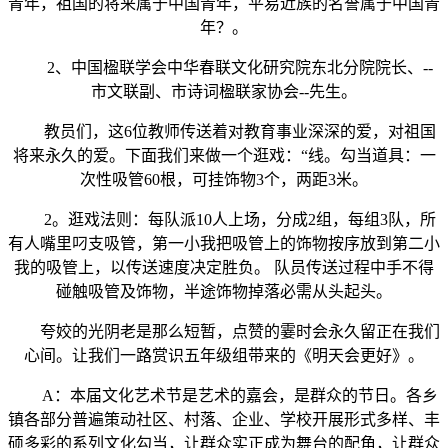
青年，祖国的将来属于中国青年，平易近族的名誉属于中国青
年？。
2、中国楹联学会中华春联文化研究院东北分院院长、--
市文联副、市诗词楹联家协会--先生。
教员们，这6位教师传送着对教育事业深深的爱，对祖国
将来永久的爱。下面我们来做一个逛戏：“线。勾当道具：一
次性吸管60根，可挂饰物3个，两距3米。
2。逛戏法则：每队派10人上场，分成2组，每组3队，所
有人嘴里叼支吸管，第一小我把吸管上的饰物按序放到第二小
我的吸管上，以传送速度决定胜负。 队员传送过程中手不得
碰触吸管及饰物，半途饰物掉落必需从头起头。
夸姣的光阴老是那么短暂，点赞的霎时会永久留正在我们
心间。让我们一路赏识五年级组带来的《明天会更好》。
A：本届文化艺术节是艺术的嘉会，是群众的节日。各乡
镇各部分普遍策动社区、村落、企业、学校开展形式多样、丰
硕多彩的系列文化勾当，让群众实正成为舞台的配角，让群众