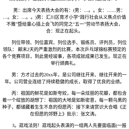
男：出席今天表扬大会的有：(男：…。。女：……男：
…。女：…。。)男：汇川区育才小学“践行社会从义焦点价值
不雅”暨给童心插上会飞的同党之“五一”劳动节表扬大会，
合：现正在起头。
列位带领、列位嘉宾、列位选手、锻练员、评判员，列位
领队： 颠末2天的严重激烈的比赛，本次乒乓球锦标赛预定的
各个竞赛项目，到此曾经竣事，各项成就成果已发生。现正在
举行颁典礼。
男：方才过去的20xx年，是公司继往开来、继往开来的一
年。公司营业连结了持续稳健的成长，取得了优良的业绩。
丙：祖国的鲜花是如斯夸姣，每一朵炫丽的花瓣，都包含
着一个绽放的胡想丁：祖国的大地是如斯密意，每一颗乌黑的
种子，都储藏着生生不息的但愿丙：接下来请赏识大合唱《正
在但愿的郊野上》批示：张文涛。
3。逛戏法则！逛戏起头表演的一组两人先要面临面(一报