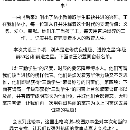
事！
一曲《后来》唱出了岳小教师取学生联袂共进的兴旺。正
在我们岳小，每一位班从任并注释着这个时代的支流价值：义
务、爱心、奉献。她们乐于当孩子王，每天用普通琐碎的工
作，、记实并勤奋完美着本人的教育人生。
本次共设三个项，别离是进修优良班级、进修之星(年级
前80名)和前进之星。下面请王晓萱同窗获名单。
以“三勤学生”的尺度，时辰的要乞降束缚本人。他们可谓
我们该当进修的榜样代表。他们是焕发着芳华活力缺又不乏思
惟，他们即是获得“三勤学生”荣誉称号的同窗们。第四项：下
面有请高一年级部获得“三勤学生”的同窗上台领取荣誉证书以
及品，并有请李成明部长为他们颁，并取他们合影迷恋。大师
掌声有请！让我们再一次用强烈热闹的掌声为以上同窗送去最
诚挚的祝愿！
会议到此竣事，这里出格鸣谢--校园办事坐对本次勾当的
鼎力支撑，让我们以强烈热闹的掌声恭喜大会成功？。