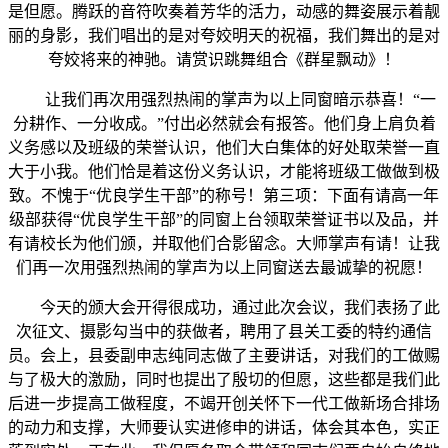
是但愿。腾跃的音符吹奏着芳华的活力，动感的舞姿展示着靓
丽的身影，我们唱出的是对夸姣明天的祝福，我们舞出的是对
夸姣将来的神驰。请赏识跳舞组合《群星飘动》！
让我们再次用强烈热闹的掌声为以上同窗暗示恭喜！“一
分耕作、一分收成。”付出必然就会有报答。他们身上肩负着
义务感以及班级的荣誉认识，他们大白集体的好处取荣誉一直
大于小我。他们恰是着这份义务认识，才能将班级工做做到极
致。不愧于“优良学生干部”的称号！第三项：下面有请高一年
级部获得“优良学生干部”的同窗上台领取荣誉证书以及品，并
有请校长为他们颁，并取他们合影留念。大师掌声有请！让我
们再一次用强烈热闹的掌声为以上同窗送去最诚挚的祝愿！
今天的颁大会开得很成功，通过此次会议，我们表扬了此
次征文、摄影勾当中的获做者，聘用了县关工委的特约通信
员。会上，县委副申志纯同志做了主要讲话，对我们的工做赐
与了极大的激励，同时也提出了殷切的但愿，这些都是我们此
后进一步提高工做程度，不竭开创关怀下一代工做新场合排场
的动力和支撑，大师要认实进修申的讲话，体会其本色，实正