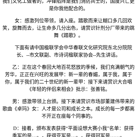
我们文化工做者的，冲锋陷阵是我们消防兵士的，国度兴亡更
是你我他配合的。
女：感激列位带领，请入座。踏歌而来让糊口多几回欢
笑，旋舞而去，让生命多几分出色，请赏识针剂分厂带来的跳
舞《踏歌》。
下面有请中国楹联学会中华春联文化研究院东北分院院
长、--市文联副、市诗词楹联家协会--先生讲话。
乙：正在这个春回大地百花怒放的季候，我们充满朝气的
芳华，正正在兴旺的发展甲：新一辈的春媚，属于我，属于
你，属于我们的二十世纪的新一辈甲：接下来请赏识大合唱
《年轻的伴侣来相会》批示：张善铭。
男：感激带领上台颁。接下来请赏识市场部董建伟带来的
歌曲《卓玛》女：人才是公司和成长之本。成长的每一步都离
不开正在座每个同事的。
D：接着，颁布发表获得“平面设想大赛小我”名单：获得
季军的是…。，获得亚军是…。，获得冠军是……。