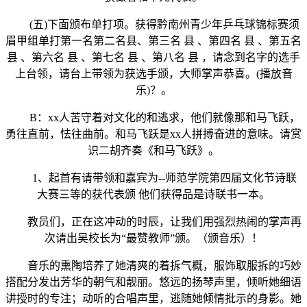
(五)下面颁布单打项。获得黔南州青少年乒乓球锦标赛须
眉甲组单打第一名第二名县、第三名 县 、第四名 县 、第五名
县 、第六名 县 、第七名 县 、第八名 县 ，请念到名字的选手
上台领，请台上带领为获选手颁，大师掌声恭喜。(播放音
乐)？。
B：xx人苦守着对文化的和逃求，他们就像那和马飞跃，
勇往直前，怯往曲前。和马飞跃是xx人拼搏奋进的意味。请赏
识二胡齐奏《和马飞跃》。
1、起首有请带领和嘉宾为--师范学院第四届文化节诗联
大赛三等的获代表颁 他们获得品是诗联书一本。
教员们，正在这冲动的时辰，让我们用强烈热闹的掌声再
次请出吴校长为“最赞教师”颁。（颁音乐）！
音乐的熏陶培养了她清爽的着拆气概，服饰取服拆的巧妙
搭配分发出芳华的朝气和靓丽。悠远的扬琴声里，倾听她细语
讲授时的专注；动听的合唱声里，逃随她倾情批示的身影。她