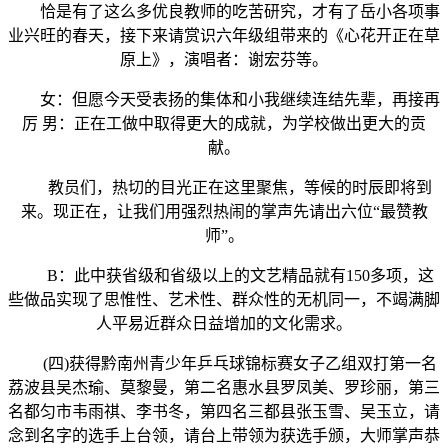
恰是有了这么多优良教师的吃苦研究，才有了岳小各项事
业兴旺的春天，接下来请赏识六年级组带来的《心花开正在草
原上》，演唱者：谢宏芬等。
女：但愿今天受表扬的集体和小我继续连结先辈，再接再
厉 男：正在工做中取得更大的成就，为学校做出更大的贡
献。
教员们，热切的目光正在这里聚焦，等候的时辰即将到
来。现正在，让我们用强烈热闹的掌声先请出六位“最赞教
师”。
B：此中获省级和省级以上的文艺精品就有150多项，这
些做品实现了思惟性、艺术性、群众性的无机同一，不竭满脚
人平易近群众日益增加的文化需求。
(四)获得黔南州青少年乒乓球锦标赛女子乙组双打第一名
荔波县吴杰瑜、莫黎曼，第二名惠水县罗凤美、罗珍丽，第三
名都匀市韦雨祺、李书冬，第四名三都县张玉雪、吴玉立，请
念到名字的选手上台领，请台上带领为获选手颁，大师掌声恭