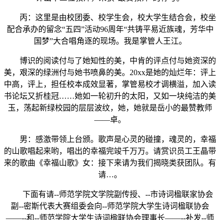
丙：这里是由校团委、校学生会，校大学生结合会，校坐
配合承办的留念“五四”活动96周年“共铸平易近族魂，芳华中
国梦”大合唱角逐的现场。我是掌管人王江。
博识的阅读付与了她知性的美，中肯的评点付与她资深的
美，艰深的绿洲付与她书喷鼻的美。20xx是她的灿烂年：评上
中高，评上，担任校本成效显著，掌管易校才调横溢，加入读
书论坛又折桂冠……她如一轮初升的太阳，又如一块纯洁的美
玉，荡起新绿校园的层层波纹，她，她就是岳小的最赞教师
——卓。
男：感激带领上台颁。歌声是心灵的碰撞，魂灵的，幸福
的山歌唱起来哟，唱出的幸福完竣千万万。请赏识员工王晶带
来的歌曲《幸福山歌》女：接下来请为我们揭晓类获团队。有
请…。
下面有请--师范学院文学院副传授、--市诗词楹联家协会
副--密斯代表大赛组委会向--师范学院大学生诗词楹联协会
——--和--师范学院大学生诗词楹联协会理事长——--补发--师