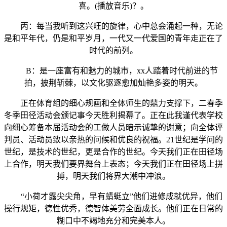
喜。(播放音乐)？。
丙：每当我听到这兴旺的旋律，心中总会涌起一种，无论
是和平年代，仍是和平岁月，一代又一代爱国的青年走正在了
时代的前列。
B：是一座富有和魅力的城市，xx人踏着时代前进的节
拍，披荆斩棘，以文化驱逐愈加灿艳多姿的明天。
正在体育组的细心规画和全体师生的鼎力支撑下，二春季
冬季田径活动会颁记事今天胜利揭幕了。正在此我谨代表学校
向细心筹备本届活动会的工做人员暗示诚挚的谢意；向全体评
判员、活动员致以亲热的问候和优良的祝福。21世纪是学问的
世纪，是技术的世纪，更是合作的世纪。今天我们正在田径场
上合作，明天我们要界舞台上表态；今天我们正在田径场上拼
搏，明天我们将界大潮中冲浪。
“小荷才露尖尖角，早有蜻蜓立”他们进修成就优异，他们
操行规矩，德性优秀，德智体美劳全面成长。他们正在日常的
糊口中不竭地充分和完美本人。