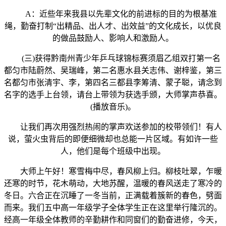
A：近些年来我县以先辈文化的前进标的目的为根基准
绳，勤奋打制“出精品、出人才、出效益”的文化成长，以优良
的做品鼓励人、影响人和激励人。
(三)获得黔南州青少年乒乓球锦标赛须眉乙组双打第一名
都匀市陆蔚然、吴瑞峰，第二名惠水县关志伟、谢梓鉴，第三
名都匀市张清宇、李，第四名三都县李筹清、蒙子聪，请念到
名字的选手上台领，请台上带领为获选手颁，大师掌声恭喜。
(播放音乐)。
让我们再次用强烈热闹的掌声欢送参加的校带领们！有人
说，萤火虫背后的即便细微却也总能一片区域。有如许一些
人，他们是每个班级中出现。
大师上午好！寒雪梅中尽，春风柳上归。柳枝吐翠，乍暖
还寒的时节，花木萌动，大地苏醒，温暖的春风送走了寒冷的
冬日。六合正在沉睡了一冬当前，正满载着簇新的春色，劈面
而来。我们五中高一年级学子全体学生正在这里举行隆沉的。
经高一年级全体教师的辛勤耕作和同窗们的勤奋进修，今天，