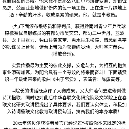
教研组案例答辩。他大概不是那么八面小巧矫捷变通，却诚诚
恳恳、兢兢业业地做好份内的每一项工做，正在这一片绿地上
洒下辛勤的汗水，收成累累的硕果。他，就是卓教员。
(九)下面颁布锻练员和评判员。获得黔南州青少年乒乓球
锦标赛优良锻练员的有都匀市吴奕忠，都匀二中尹丹，荔波
县、龙里县张力、独山县黄家奎、惠水县朱松涛，请念到名字
的锻练员上台领，请台上带领为获锻练员颁，大师掌声恭喜。
(播放音乐)。
实爱传播最为主要的彼此支撑，安危与共，为相互的抱负
事业添砖加瓦，为配合具有一个夸姣的将来而奋斗！下面请赏
识一年级组带来的歌曲《由于恋爱》，表演者：陈露寅等。
--院长的讲话既点评了大赛成果，又大师若何去进修创做
诗词楹联，同时也对此后中华春联文化研究院及文学院正在春
联文化研究取讲授提出了具体要求，我们要认实体会，积极加
入诗词楹联文化教育取讲授勾当，搞高我们的本身本质！
20xx年诺贝尔获得者莫言已经说过“按照你本来既定的标