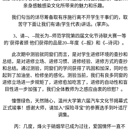
亲身感触感染文化所带来的魅力和乐趣。
我们勾当的详尽筹备取有序施行离不开学生干事们的，取
苦守下面让我们有请(学生代表)讲话。(掌声)。
3、请--、--院长为--师范学院第四届文化节诗联大赛一等
的`获得者颁 他们获得的品是20--年度《--报》和《--诗词》。
此次期中测验就同窗们而言，是对学生进修环境的查抄和
总结，是对进修立场、进修习惯、进修经验、进修方式的查抄
和总结。通过测验，同窗们的学问获得了巩固和加深，同时也
起到了加油坐、检修坐的感化。测验当前，我们有良多同窗的
进修立场进一步规矩了，进修愈加吃苦了，进修的自动性和盲
目性进一步加强了，我们全体教师为之感应由衷的欣慰？。
憧憬绿色，天然随心，温州大学第六届汽车文化节揭幕式
正式竣事！感谢大师，请加入“探险寻宝”的参赛选手到叶适厅
调集。
丙：几度，烽火于硝烟早已成为过往，爱国情怀一直不