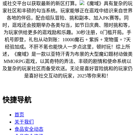
或社交平台以获取最新的新区打算。
《魔域》具有复杂的玩
家社区和丰硕的勾当系统。玩家能够正在逛戏中结识来自世界
各地的伴侣，配合组队冒险、挑和副本、加入PK赛等。同
时，逛戏还会按期举办各类勾当，如节日庆典、限时挑和等，
为玩家供给更多的逛戏励和乐趣。30秒注册，0门槛开局。手
机号即登，礼包从动到账：10000魔石 + 紫拆 + 宠物蛋 + 7天
经验加成。不肝不氪也能快人一步点这里，顿时玩！综上所
述，《魔域》是一款以亚特汗青为布景的大型魔幻题材动做类
MMORPG逛戏，以其奇特的弄法、丰硕的剧情和使命系统以
及复杂的玩家社区而备受欢送。无论是喜好冒险挑和的玩家仍
是喜好社交互动的玩家，2025等你来和！
快捷导航
首页
关于我们
食品安全动态