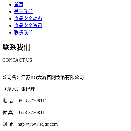
首页
关于我们
食品安全动态
食品安全资讯
联系我们
联系我们
CONTACT US
公司名：江苏BG大游官网食品有限公司
联系人：张经理
电 话：0523-87308111
传 真：0523-87308111
网 址：http://www.sdjdf.com