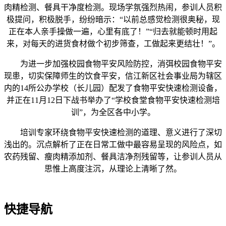
肉精检测、餐具干净度检测。现场学氛强烈热闹，参训人员积
极提问，积极脱手，纷纷暗示：“以前总感觉检测很奥秘，现
正在本人亲手操做一遍，心里有底了！”“归去就能顿时用起
来，对每天的进货食材做个初步筛查，工做起来更结壮！”。
为进一步加强校园食物平安风险防控，消弭校园食物平安
现患，切实保障师生的饮食平安，信江新区社会事业局为辖区
内的14所公办学校（长儿园）配发了食物平安快速检测设备，
并正在11月12日下战书举办了“学校食堂食物平安快速检测培
训”，为全区各中小学。
培训专家环绕食物平安快速检测的道理、意义进行了深切
浅出的。沉点解析了正在日常工做中最容易呈现的风险点，如
农药残留、瘦肉精添加剂、餐具洁净剂残留等，让参训人员从
思惟上高度注沉，从理论上清晰了然。
快捷导航