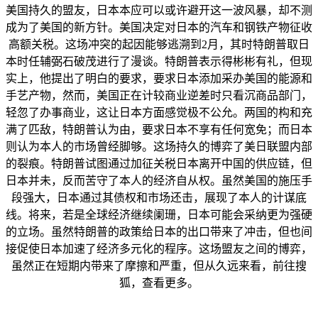
美国持久的盟友，日本本应可以或许避开这一波风暴，却不测
成为了美国的新方针。美国决定对日本的汽车和钢铁产物征收
高额关税。这场冲突的起因能够逃溯到2月，其时特朗普取日
本时任辅弼石破茂进行了漫谈。特朗普表示得彬彬有礼，但现
实上，他提出了明白的要求，要求日本添加采办美国的能源和
手艺产物，然而，美国正在计较商业逆差时只看沉商品部门，
轻忽了办事商业，这让日本方面感觉极不公允。两国的构和充
满了匹敌，特朗普认为由，要求日本不享有任何宽免；而日本
则认为本人的市场曾经脚够。这场持久的博弈了美日联盟内部
的裂痕。特朗普试图通过加征关税日本离开中国的供应链，但
日本并未，反而苦守了本人的经济自从权。虽然美国的施压手
段强大，日本通过其债权和市场还击，展现了本人的计谋底
线。将来，若是全球经济继续阑珊，日本可能会采纳更为强硬
的立场。虽然特朗普的政策给日本的出口带来了冲击，但也间
接促使日本加速了经济多元化的程序。这场盟友之间的博弈，
虽然正在短期内带来了摩擦和严重，但从久远来看，前往搜
狐，查看更多。