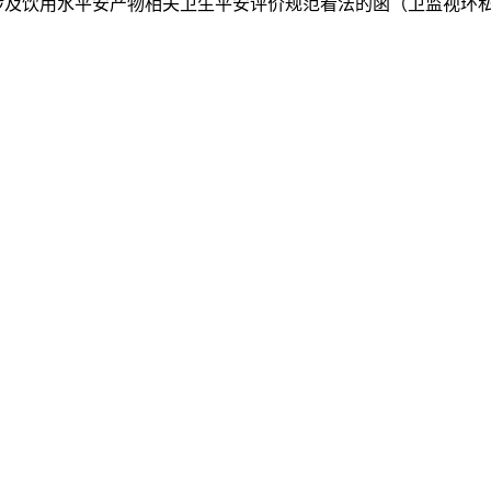
及饮用水平安产物相关卫生平安评价规范看法的函（卫监视环私函〔