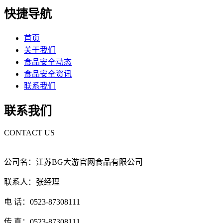
快捷导航
首页
关于我们
食品安全动态
食品安全资讯
联系我们
联系我们
CONTACT US
公司名：江苏BG大游官网食品有限公司
联系人：张经理
电 话：0523-87308111
传 真：0523-87308111