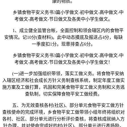
康的物质。
乡镇食物平安义务书3篇小学做文-初中做文-高中做文-中
考做文-高考做文-节日做文及各类中小学生做文。
1、成立健全监管台帐，全面控制和领会辖区内的食物平
安情况。记10分(查材料)。此中动态摸底及报送占4分，每缺
一季度扣1分。现患排查占6分。
乡镇食物平安义务书3篇小学做文-初中做文-高中做文-中
考做文-高考做文-节日做文及各类中小学生做文！
(一)进一步加强组织带领，落实工做义务。将食物平安纳
入辖区经济和社会成长方针义务制查核系统，制定年度工做实
施方案及工做打算，巩固和完美食物平安工做义务制和义务逃
查轨制，切实保障食物平安工做经费。
五、为无效查核各村(社区)、部分单元食物平安工做方针
查核使命的完成环境，乡食物平安工做带领小组年终将组织对
各村、社区、部分单元进行分析评价查核，将查核成就纳入方
针办理，并对使命完成好的村(社区)、部分单元进行表扬励，