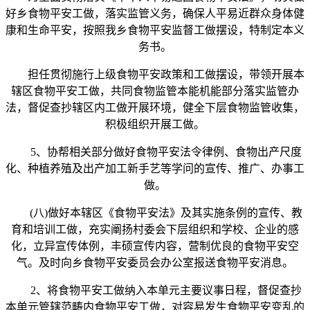
好乡食物平安工做，落实监管义务，确保人平易近群众身体健
康和生命平安，按照我乡食物平安监督工做摆设，特制定本义
务书。
担任贯彻施行上级食物平安政策和工做摆设，带领开展本
辖区食物平安工做，共同食物监管本能机能部分落实监管办
法，督促查抄辖区内工做开展环境，健全下层食物监管收集，
积极组织开展工做。
5、协帮相关部分做好食物平安法令律例、食物出产尺度
化、种植养殖及出产加工新手艺等学问的宣传、推广、办事工
做。
(八)做好本辖区《食物平安法》及其实施条例的宣传、教
育和培训工做，充实阐扬村委会下层组织和学校、企业的感
化，立异宣传体例，丰硕宣传内容，营制优良的食物平安空
气。及时向乡食物平安委员会办公室报送食物平安消息。
2、将食物平安工做纳入本单元主要议事日程，督促查抄
本单元管辖范畴内食物平安工做，对容易发生食物平安变乱的