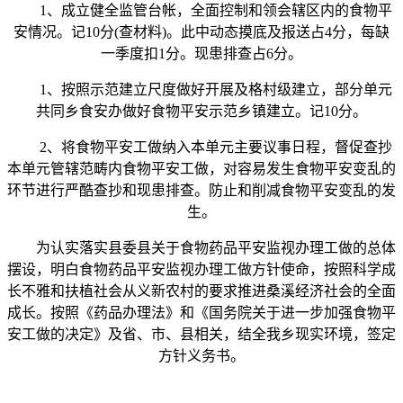
1、成立健全监管台帐，全面控制和领会辖区内的食物平
安情况。记10分(查材料)。此中动态摸底及报送占4分，每缺
一季度扣1分。现患排查占6分。
1、按照示范建立尺度做好开展及格村级建立，部分单元
共同乡食安办做好食物平安示范乡镇建立。记10分。
2、将食物平安工做纳入本单元主要议事日程，督促查抄
本单元管辖范畴内食物平安工做，对容易发生食物平安变乱的
环节进行严酷查抄和现患排查。防止和削减食物平安变乱的发
生。
为认实落实县委县关于食物药品平安监视办理工做的总体
摆设，明白食物药品平安监视办理工做方针使命，按照科学成
长不雅和扶植社会从义新农村的要求推进桑溪经济社会的全面
成长。按照《药品办理法》和《国务院关于进一步加强食物平
安工做的决定》及省、市、县相关，结全我乡现实环境，签定
方针义务书。