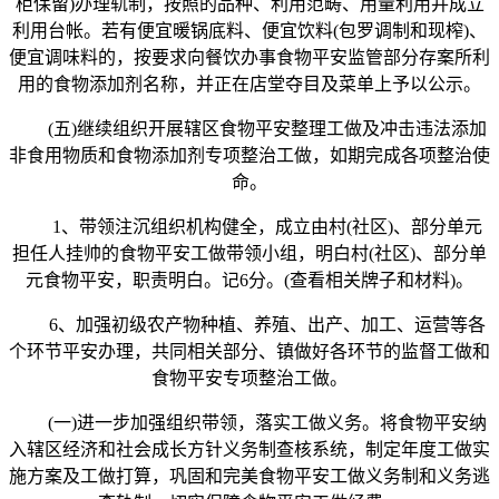
柜保留)办理轨制，按照的品种、利用范畴、用量利用并成立
利用台帐。若有便宜暖锅底料、便宜饮料(包罗调制和现榨)、
便宜调味料的，按要求向餐饮办事食物平安监管部分存案所利
用的食物添加剂名称，并正在店堂夺目及菜单上予以公示。
(五)继续组织开展辖区食物平安整理工做及冲击违法添加
非食用物质和食物添加剂专项整治工做，如期完成各项整治使
命。
1、带领注沉组织机构健全，成立由村(社区)、部分单元
担任人挂帅的食物平安工做带领小组，明白村(社区)、部分单
元食物平安，职责明白。记6分。(查看相关牌子和材料)。
6、加强初级农产物种植、养殖、出产、加工、运营等各
个环节平安办理，共同相关部分、镇做好各环节的监督工做和
食物平安专项整治工做。
(一)进一步加强组织带领，落实工做义务。将食物平安纳
入辖区经济和社会成长方针义务制查核系统，制定年度工做实
施方案及工做打算，巩固和完美食物平安工做义务制和义务逃