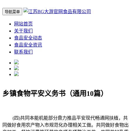
导航菜单
网站首页
关于我们
食品安全动态
食品安全资讯
联系我们
乡镇食物平安义务书（通用10篇）
(四)共同本能机能部分鼎力推品平安现代畅通网扶植，共
同做好食用农产物入市规范化办理相关工做。共同做好食物出