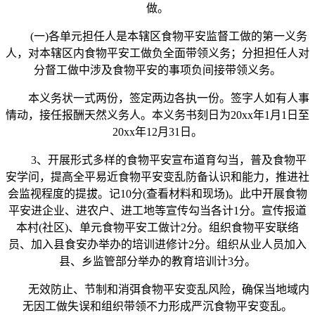
做。
(一)各单元担任人是本辖区食物平安监督工做的第一义务
人，对本辖区内食物平安工做负全面带领义务；分担担任人对
分督工做中涉及食物平安的事项负间接带领义务。
本义务状一式两份，签定两边各执一份。签字人如有人事
情动，接任报酬天然义务人。本义务书刻日为20xx年1月1日至
20xx年12月31日。
3、开展形式多样的食物平安宣布道育勾当，普及食物平
安学问，提高全平易近食物平安变乱防备认识和能力，推进社
会监视程度的提拔。记10分(查看材料和现场)。此中开展食物
平安进企业、进农户、进工地等宣传勾当各计1分。宣传报道
本村(社区)、单元食物平安工做计2分。组织食物平安联络
员、加入县食安办举办的培训进修计2分。组织从业人员加入
县、乡监管部分举办的教育培训计3分。
无效防止、节制和消弭食物平安变乱风险，确保当地域内
无因工做失误和组织带领不力形成严沉食物平安变乱。