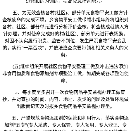
进修和练习训练，提高应急措置能力。
五、为无效查核各村(社区)、部分单元食物平安工做方针
查核使命的完成环境，乡食物平安工做带领小组年终将组织对
各村、社区、部分单元进行分析评价查核，将查核成就纳入方
针办理，并对使命完成好的村(社区)、部分单元进行表扬励，
对因不认实履行职责、监管不到位，发生严沉食物平安变乱
的，实行“一票否决”，并依法逃查次要带领和相关义务人的义
务。
(五)继续组织开展辖区食物平安整理工做及冲击违法添加
非食用物质和食物添加剂专项整治工做，如期完成各项整治使
命。
3、每季度至多召开一次食物药品平安监视办理工做查
抄，并对查抄的时间、内容、地址、发觉的问题及处置环境做
出版面记实及时报乡食物药品平安监视办理坐。
五、严酷规范食物添加剂的保管和利用行为，落实食物添
加剂“五专”(专人采购、专人保管、专人领用、专人登记、专