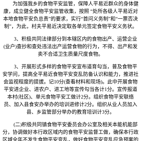
为加强我乡的食物平安监管，保障人平易近群众的身体健
康，成立健全食物平安监管收集，按照 “处所各级人平易近对
本地食物平安负总责”的要求，实行“首问义务制”和“一票否决
制”，为此，村夫平易近决定取各单元签定食物平安义务状。
3、积极共同法律部分到本辖区内的食物出产、运营企业
(业户)查抄和查处违法出产运营食物的行为，不得、出产和发
卖不合适卫生质量尺度食物。
3、开展形式多样的食物平安宣布道育勾当，普及食物平
安学问，提高全平易近食物平安变乱防备认识和能力，推进社
会监视程度的提拔。记10分(查看材料和现场)。此中开展食物
平安进企业、进农户、进工地等宣传勾当各计1分。宣传报道
本村(社区)、单元食物平安工做计2分。组织食物平安联络
员、加入县食安办举办的培训进修计2分。组织从业人员加入
县、乡监管部分举办的教育培训计3分。
(二)积极共同镇食物平安委员会办公室及相关本能机能部
分，协调做好本行政区域内的食物平安监督工做，确保本行政
区域全年不发生食物平安变乱，做好食物平安变乱应急预案的