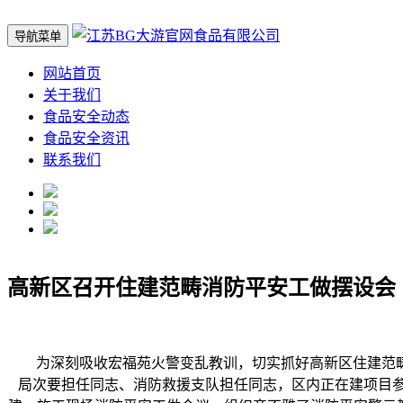
导航菜单
网站首页
关于我们
食品安全动态
食品安全资讯
联系我们
高新区召开住建范畴消防平安工做摆设会
为深刻吸收宏福苑火警变乱教训，切实抓好高新区住建范畴
局次要担任同志、消防救援支队担任同志，区内正在建项目参