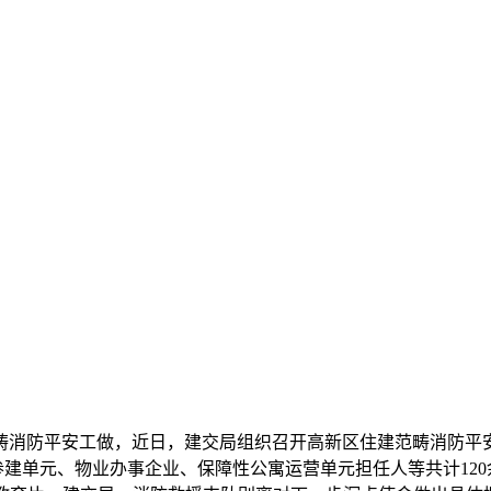
消防平安工做，近日，建交局组织召开高新区住建范畴消防平安
建单元、物业办事企业、保障性公寓运营单元担任人等共计12