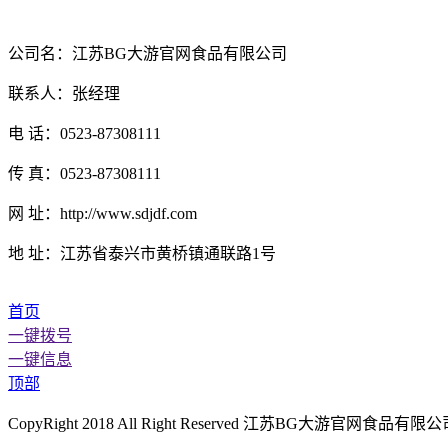
公司名：江苏BG大游官网食品有限公司
联系人：张经理
电 话：0523-87308111
传 真：0523-87308111
网 址：http://www.sdjdf.com
地 址：江苏省泰兴市黄桥镇通联路1号
首页
一键拨号
一键信息
顶部
CopyRight 2018 All Right Reserved 江苏BG大游官