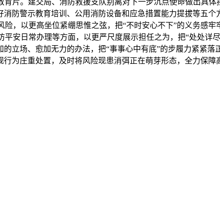
教育片。建交局、消防救援支队别离对下一步沉点使命做出具体摆
好消防警示教育培训、公用消防设备和应急措置能力提拔等五个
险，以更高坐位紧绷思惟之弦，把“不时安心不下”的义务感牢
平安日常办理等方面，以更严尺度展示担任之为，把“处处详尽
加的立场、愈加无力的办法，把“事事心中有底”的步履力紧紧
规行为庄重处置，及时将风险现患消弭正在萌芽形态，全力保障