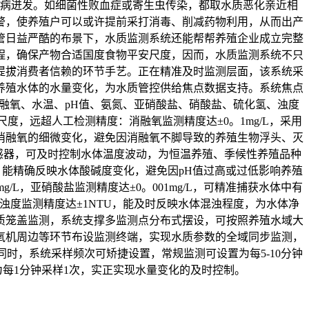
病迸发。如细菌性败血症或寄生虫传染，都取水质恶化亲近相
警，使养殖户可以或许提前采打消毒、削减药物利用，从而出产
管日益严酷的布景下，水质监测系统还能帮帮养殖企业成立完整
程，确保产物合适国度食物平安尺度，因而，水质监测系统不只
提拔消费者信赖的环节手艺。正在精准及时监测层面，该系统采
养殖水体的水量变化，为水质管控供给焦点数据支持。系统焦点
融氧、水温、pH值、氨氮、亚硝酸盐、硝酸盐、硫化氢、浊度
度，远超人工检测精度：消融氧监测精度达±0。1mg/L，采用
消融氧的细微变化，避免因消融氧不脚导致的养殖生物浮头、灭
传感器，可及时控制水体温度波动，为恒温养殖、季候性养殖品种
H，能精确反映水体酸碱度变化，避免因pH值过高或过低影响养殖
/L，亚硝酸盐监测精度达±0。001mg/L，可精准捕获水体中有
浊度监测精度达±1NTU，能及时反映水体混浊程度，为水体净
质笼盖监测，系统支撑多监测点分布式摆设，可按照养殖水域大
氧机周边等环节布设监测终端，实现水质参数的全域同步监测，
时，系统采样频次可矫捷设置，常规监测可设置为每5-10分钟
为每1分钟采样1次，实正实现水量变化的及时控制。