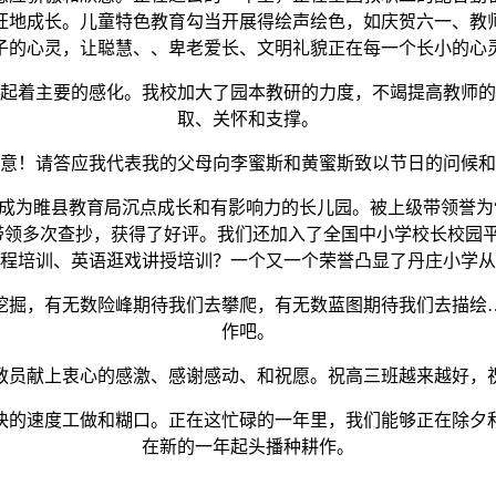
旺地成长。儿童特色教育勾当开展得绘声绘色，如庆贺六一、教
子的心灵，让聪慧、、卑老爱长、文明礼貌正在每一个长小的心
着主要的感化。我校加大了园本教研的力度，不竭提高教师的
取、关怀和支撑。
！请答应我代表我的父母向李蜜斯和黄蜜斯致以节日的问候和
睢县教育局沉点成长和有影响力的长儿园。被上级带领誉为“
带领多次查抄，获得了好评。我们还加入了全国中小学校长校园
程培训、英语逛戏讲授培训？一个又一个荣誉凸显了丹庄小学从
掘，有无数险峰期待我们去攀爬，有无数蓝图期待我们去描绘…
作吧。
员献上衷心的感激、感谢感动、和祝愿。祝高三班越来越好，祝
的速度工做和糊口。正在这忙碌的一年里，我们能够正在除夕和
在新的一年起头播种耕作。