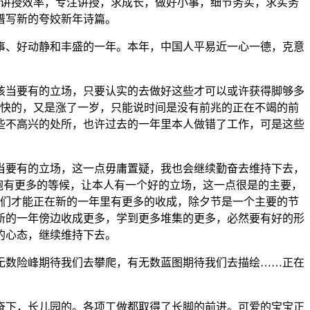
讲授效率，专注讲授，求成长，做好小事，细节务实，求实务
谱写新的夸姣新年诗篇。
事、好动静和丰盛的一年。本年，中国人平易近一心一德，克意
当要有的立场，只要认实的去做好这些才可以或许获得脚够多
快的，又是涨了一岁，只能说时间是没有前兆的正在不竭的前
些不高兴的处所，也许过去的一年里本人做错了工作，可是这些
要有的立场，这一点毋庸置疑，我也会继续勤奋去维持下去，
抱有更多的等候，让本人有一个好的立场，这一点很是的主要，
们才能正在新的一年里有更多的收成，除夕节是一个主要的节
新的一年傍边收成更多，学到更多堆集的更多，必然要有好的形
的心态，继续维持下去。
数险峰期待我们去攀爬，有无数蓝图期待我们去描绘……正在
下，长儿园的。各项工做都取得了长脚的前进。可爱的宝宝正