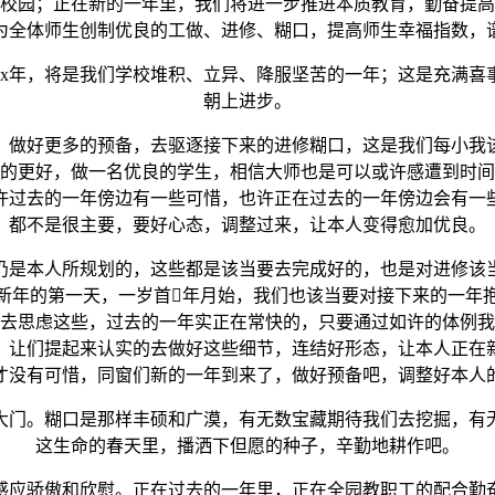
校园；正在新的一年里，我们将进一步推进本质教育，勤奋提高
为全体师生创制优良的工做、进修、糊口，提高师生幸福指数，
x年，将是我们学校堆积、立异、降服坚苦的一年；这是充满喜
朝上进步。
做好更多的预备，去驱逐接下来的进修糊口，这是我们每小我该
的更好，做一名优良的学生，相信大师也是可以或许感遭到时间
许过去的一年傍边有一些可惜，也许正在过去的一年傍边会有一
都不是很主要，要好心态，调整过来，让本人变得愈加优良。
是本人所规划的，这些都是该当要去完成好的，也是对进修该当
新年的第一天，一岁首年月始，我们也该当要对接下来的一年
去思虑这些，过去的一年实正在常快的，只要通过如许的体例我
，让们提起来认实的去做好这些细节，连结好形态，让本人正在
才没有可惜，同窗们新的一年到来了，做好预备吧，调整好本人
门。糊口是那样丰硕和广漠，有无数宝藏期待我们去挖掘，有无
这生命的春天里，播洒下但愿的种子，辛勤地耕作吧。
应骄傲和欣慰。正在过去的一年里，正在全园教职工的配合勤奋