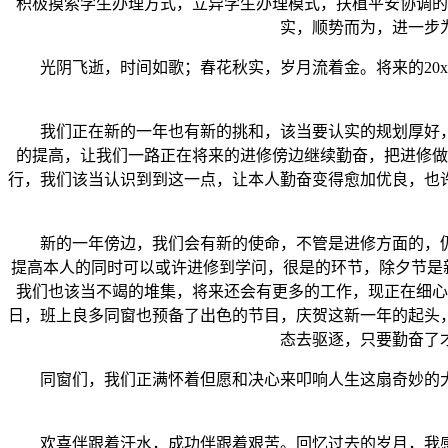
积极摸索学生办理方式，立异学生办理模式，扶植平安协调的
实，顺势而为，进一步
光阴飞逝，时间如歌；春花秋实，岁月流着金。将来的20x
我们正在新的一年也有新的挑和，该当要认实的规划厚好，
的提高，让我们一路正在将来的进修傍边继续勤奋，把进修做
行，我们该当认识到到这一点，让本人勤奋变得愈加优良，也
新的一年傍边，我们会有新的使命，不管是进修方面的，仍
提高本人的同时可以或许进修到学问，很是的环节，除夕节是
我们也该当不竭的堆集，将来还会有更多的工作，现正在细心
日，班上良多同窗也预备了出色的节目，庆贺这新一年的起头
态去驱逐，只要勤奋了
同窗们，我们正满怀着但愿和决心来叩响人生这扇奇妙的大
欢喜伴跟着汗水，成功伴跟着艰苦。回忆过去的岁月，我感