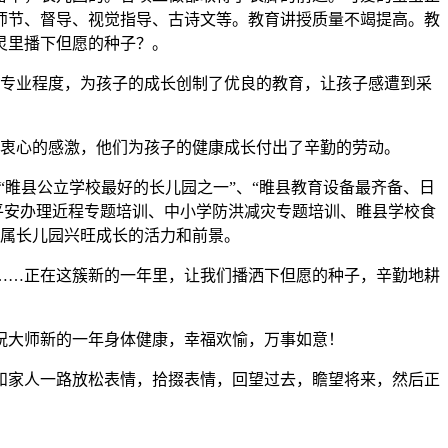
师节、督导、视觉指导、古诗文等。教育讲授质量不竭提高。教
灵里播下但愿的种子？。
专业程度，为孩子的成长创制了优良的教育，让孩子感遭到采
衷心的感激，他们为孩子的健康成长付出了辛勤的劳动。
睢县公立学校最好的长儿园之一”、“睢县教育设备最齐备、日
平安办理近程专题培训、中小学防洪减灾专题培训、睢县学校食
属长儿园兴旺成长的活力和前景。
…正在这簇新的一年里，让我们播洒下但愿的种子，辛勤地耕
大师新的一年身体健康，幸福欢愉，万事如意！
家人一路放松表情，拾掇表情，回望过去，瞻望将来，然后正