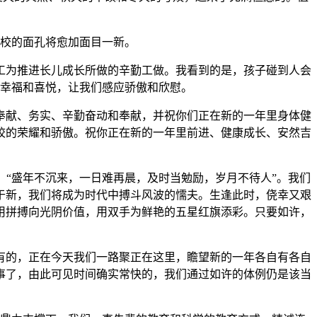
校的面孔将愈加面目一新。
工为推进长儿成长所做的辛勤工做。我看到的是，孩子碰到人会
幸福和喜悦，让我们感应骄傲和欣慰。
献、务实、辛勤奋动和奉献，并祝你们正在新的一年里身体健
校的荣耀和骄傲。祝你正在新的一年里前进、健康成长、安然吉
“盛年不沉来，一日难再晨，及时当勉励，岁月不待人”。我们
于新，我们将成为时代中搏斗风波的懦夫。生逢此时，侥幸又艰
用拼搏向光阴价值，用双手为鲜艳的五星红旗添彩。只要如许，
的，正在今天我们一路聚正在这里，瞻望新的一年各自有各自
事了，由此可见时间确实常快的，我们通过如许的体例仍是该当