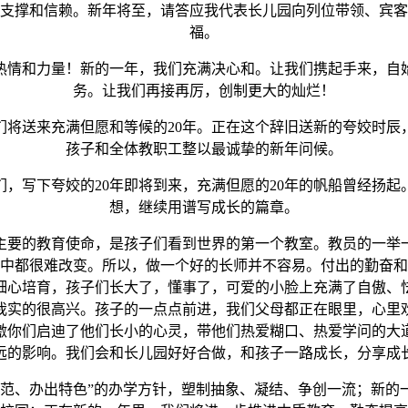
支撑和信赖。新年将至，请答应我代表长儿园向列位带领、宾客
福。
情和力量！新的一年，我们充满决心和。让我们携起手来，自始
务。让我们再接再厉，创制更大的灿烂！
送来充满但愿和等候的20年。正在这个辞旧送新的夸姣时辰
孩子和全体教职工整以最诚挚的新年问候。
写下夸姣的20年即将到来，充满但愿的20年的帆船曾经扬起
想，继续用谱写成长的篇章。
要的教育使命，是孩子们看到世界的第一个教室。教员的一举一
中都很难改变。所以，做一个好的长师并不容易。付出的勤奋和
细心培育，孩子们长大了，懂事了，可爱的小脸上充满了自傲、
我实的很高兴。孩子的一点点前进，我们父母都正在眼里，心里
激你们启迪了他们长小的心灵，带他们热爱糊口、热爱学问的大
远的影响。我们会和长儿园好好合做，和孩子一路成长，分享成
、办出特色”的办学方针，塑制抽象、凝结、争创一流；新的