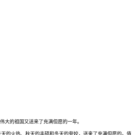
伟大的祖国又送来了充满但愿的一年。
炎天的火热、秋天的丰硕和冬天的夸姣，送来了充满但愿的。值