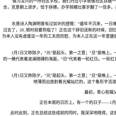
做为龙兴的一所社区学校，我们丹庄小学就像社区扶植一样
合，克意朝上进步，怯于拼搏。办学规模比客岁翻了一倍多，
东晋诗人陶渊明曾有过如许的感慨：“盛年不沉来，一日难再
过去了，20_顿时就要到临了！正在这个辞旧送新的时候，
为本人没有虚度这一年的工夫而欣慰、为本人正在这一年里健
1月1日又称除夕，“元”是起头，第一之意；“旦”是晚上，
的一横代表着波澜磅礴的海面，“日”代表着一轮红日。一轮红
1月1日又称除夕，“元”是起头，第一之意；“旦”是晚上，
喷薄而出放射着光耀灿烂的，这个象形字活泼
最初，衷心祝福父母
正在本周的日历上，有一个的日子——1月1
此时此刻，正在总结这些成就的同时，我深深地晓得，这些