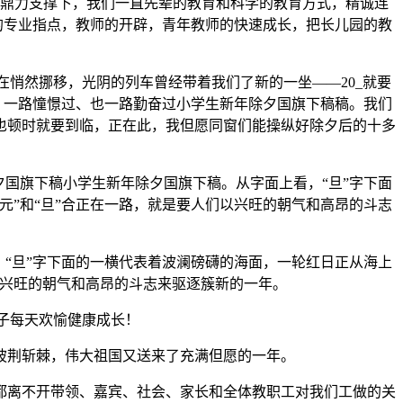
鼎力支撑下，我们一直先辈的教育和科学的教育方式，精诚连
的专业指点，教师的开辟，青年教师的快速成长，把长儿园的教
悄然挪移，光阴的列车曾经带着我们了新的一坐——20_就要
、一路憧憬过、也一路勤奋过小学生新年除夕国旗下稿稿。我们
也顿时就要到临，正在此，我但愿同窗们能操纵好除夕后的十多
夕国旗下稿小学生新年除夕国旗下稿。从字面上看，“旦”字下面
元”和“旦”合正在一路，就是要人们以兴旺的朝气和高昂的斗志
，“旦”字下面的一横代表着波澜磅礴的海面，一轮红日正从海上
以兴旺的朝气和高昂的斗志来驱逐簇新的一年。
子每天欢愉健康成长！
披荆斩棘，伟大祖国又送来了充满但愿的一年。
离不开带领、嘉宾、社会、家长和全体教职工对我们工做的关