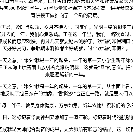
日新月异。20年来，正在各级带领的亲热关怀和社会及家长的
共有500多论理学生，办学质量和社会声誉不竭提高。讲授参谋
育讲授工做推向了一个新的高度。
晨，及时当勉励，岁月不待人”。同窗们，光阴白叟的脚步正在
回忆过去的一年，我们心潮激荡。正在这一年里，我们一路欢喜过
康成长而感应欢快。再过几天就要期末测验了，欢愉的寒假糊口
天好好复习，争取期末测验考个好成就，过个欢愉的寒假？。
一天之意。“除夕”就是一年的起头，一年的第一天小学生新年除
日正从海上喷薄而出放射着光耀精明标，这就是“旦”的意义。把“
来驱逐簇新的一年。
一天之意。“除夕”就是一年的起头，一年的第一天。从字面上看
地反映了旭日东升的抽象。把“除夕”合正在一路，就是要人们
、伴侣、教员身体健康，万事如意，新年欢愉！祝我们的`孩
日，这标记着华夏神州又添加了一道年轮，标记着时代的航船
成就是大师配合勤奋的成果，是大师所有聪慧的结晶。这一切都