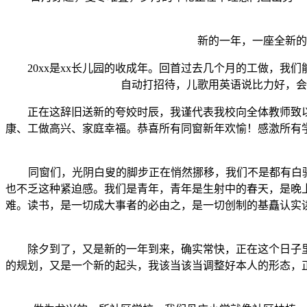
新的一年，一座全新的讲
20xx是xx长儿园的收成年。回首过去几个月的工做，我
自动打招待，儿歌用英语说比力好，会
正在这辞旧送新的夸姣时辰，我谨代表我校向全体教师致以
康、工做高兴、家庭幸福。恭喜所有同窗新年欢愉！感激所有
同窗们，光阴白叟的脚步正在悄然挪移，我们不是都有白驹过
也不乏这种紧迫感。我们是青年，青年是生射中的春天，是晚
难。读书，是一切成大事者的必由之，是一切创制的基矗认实
除夕到了，又是新的一年到来，确实常快，正在这个日子里
的规划，又是一个新的起头，我该当该当调整好本人的形态，