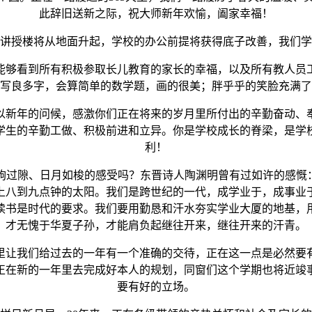
此辞旧送新之际，祝大师新年欢愉，阖家幸福！
授楼将从地面升起，学校的办公前提将获得底子改善，我们学
们能够看到所有积极参取长儿教育的家长的幸福，以及所有教人员
写良多字，会算简单的数学题，画的很美；胖乎乎的笑脸充满了
新年的问候，感激你们正在将来的岁月里所付出的辛勤奋动、奉
学生的辛勤工做、积极前进和立异。你是学校成长的脊梁，是学
利！
隙、日月如梭的感受吗？东晋诗人陶渊明曾有过如许的感慨：
上八到九点钟的太阳。我们是跨世纪的一代，成学业于，成事业
读书是时代的要求。我们要用勤恳和汗水夯实学业大厦的地基，
才无愧于华夏子孙，才能肩负起继往开来，继往开来的汗青。
让我们给过去的一年有一个准确的交待，正在这一点是必然要有
正在新的一年里去完成好本人的规划，同窗们这个学期也将近竣
要有好的立场。