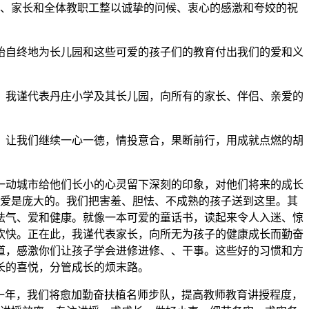
、家长和全体教职工整以诚挚的问候、衷心的感激和夸姣的祝
自终地为长儿园和这些可爱的孩子们的教育付出我们的爱和义
，我谨代表丹庄小学及其长儿园，向所有的家长、伴侣、亲爱的
。让我们继续一心一德，情投意合，果断前行，用成就点燃的胡
动城市给他们长小的心灵留下深刻的印象，对他们将来的成长
爱是庞大的。我们把害羞、胆怯、不成熟的孩子送到这里。其
怯气、爱和健康。就像一本可爱的童话书，读起来令人入迷、惊
欢快。正在此，我谨代表家长，向所无为孩子的健康成长而勤奋
道，感激你们让孩子学会进修进修、、干事。这些好的习惯和方
长的喜悦，分管成长的烦末路。
一年，我们将愈加勤奋扶植名师步队，提高教师教育讲授程度，