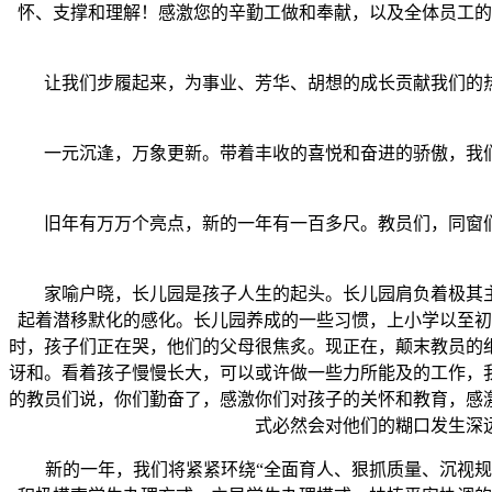
怀、支撑和理解！感激您的辛勤工做和奉献，以及全体员工的
让我们步履起来，为事业、芳华、胡想的成长贡献我们的热
一元沉逢，万象更新。带着丰收的喜悦和奋进的骄傲，我们将
旧年有万万个亮点，新的一年有一百多尺。教员们，同窗们，
家喻户晓，长儿园是孩子人生的起头。长儿园肩负着极其主
起着潜移默化的感化。长儿园养成的一些习惯，上小学以至初
时，孩子们正在哭，他们的父母很焦炙。现正在，颠末教员的
讶和。看着孩子慢慢长大，可以或许做一些力所能及的工作，
的教员们说，你们勤奋了，感激你们对孩子的关怀和教育，感
式必然会对他们的糊口发生深
新的一年，我们将紧紧环绕“全面育人、狠抓质量、沉视规范