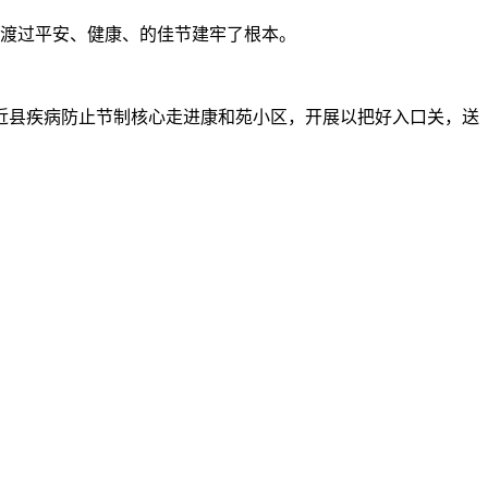
渡过平安、健康、的佳节建牢了根本。
县疾病防止节制核心走进康和苑小区，开展以把好入口关，送