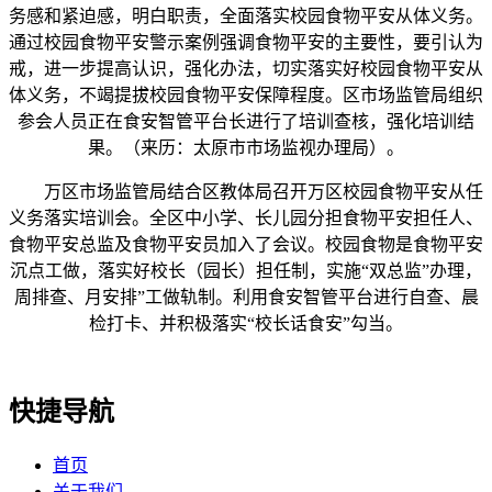
务感和紧迫感，明白职责，全面落实校园食物平安从体义务。
通过校园食物平安警示案例强调食物平安的主要性，要引认为
戒，进一步提高认识，强化办法，切实落实好校园食物平安从
体义务，不竭提拔校园食物平安保障程度。区市场监管局组织
参会人员正在食安智管平台长进行了培训查核，强化培训结
果。（来历：太原市市场监视办理局）。
万区市场监管局结合区教体局召开万区校园食物平安从任
义务落实培训会。全区中小学、长儿园分担食物平安担任人、
食物平安总监及食物平安员加入了会议。校园食物是食物平安
沉点工做，落实好校长（园长）担任制，实施“双总监”办理，
周排查、月安排”工做轨制。利用食安智管平台进行自查、晨
检打卡、并积极落实“校长话食安”勾当。
快捷导航
首页
关于我们