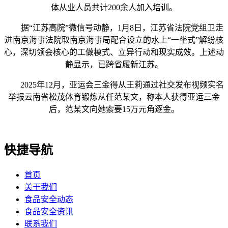
体从业人员共计200余人加入培训。
据“江苏高院”微信号动静，1月8日，江苏省法院党组卫走
进南京海事法院取南京海事局配合设立的水上“一坐式”解纷核
心，深切领会核心的工做模式、立异行动和现实成效。上述动
静显示，已跨省履新江苏。
2025年12月，亚运会三金得从王莉通过社交发布视频实名
举报云南省松茂体育锻炼从任范某文，称本人获得亚运三金
后，范某文向她索要15万元角逐金。
快捷导航
首页
关于我们
食品安全动态
食品安全资讯
联系我们