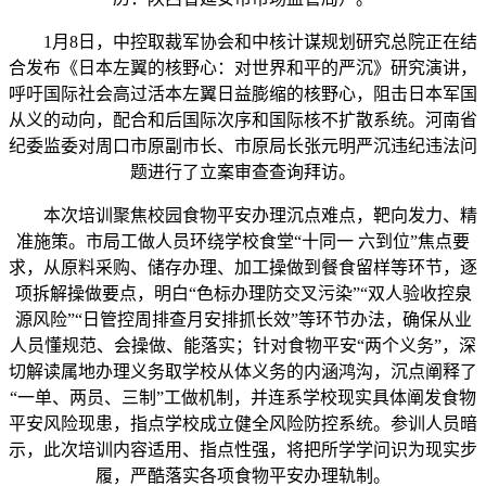
1月8日，中控取裁军协会和中核计谋规划研究总院正在结
合发布《日本左翼的核野心：对世界和平的严沉》研究演讲，
呼吁国际社会高过活本左翼日益膨缩的核野心，阻击日本军国
从义的动向，配合和后国际次序和国际核不扩散系统。河南省
纪委监委对周口市原副市长、市原局长张元明严沉违纪违法问
题进行了立案审查查询拜访。
本次培训聚焦校园食物平安办理沉点难点，靶向发力、精
准施策。市局工做人员环绕学校食堂“十同一 六到位”焦点要
求，从原料采购、储存办理、加工操做到餐食留样等环节，逐
项拆解操做要点，明白“色标办理防交叉污染”“双人验收控泉
源风险”“日管控周排查月安排抓长效”等环节办法，确保从业
人员懂规范、会操做、能落实；针对食物平安“两个义务”，深
切解读属地办理义务取学校从体义务的内涵鸿沟，沉点阐释了
“一单、两员、三制”工做机制，并连系学校现实具体阐发食物
平安风险现患，指点学校成立健全风险防控系统。参训人员暗
示，此次培训内容适用、指点性强，将把所学学问识为现实步
履，严酷落实各项食物平安办理轨制。