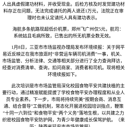
人出具虚假建功材料，并收受现金。后检方核及时发觉建功材
料存正在问题，无法完成请托的两人退还1万元，法院正在审
理时也未认定请托人具有建功表示。
海航多条航路现超低价机票，郑州飞广州仅5元，航司：
系统姑且毛病所致，已售出的所无机票全数无效。
1月8日，三亚市市场监视办理局发布环境续报：关于网平
易近反映正在我市旅逛时“非营运车辆司机消费”一事，机关、
市场监管、分析法律、交通等相关部分进行了全力查询拜访，
经查对消费清单、查询，扣问商家、消费者和司机。现将相关
环境续报如下。
此次培训是市市场监管局深化校园食物平安共建扶植的主
要行动，通过精准赋能提拔了学校食物平安办理程度和从业人
员专业素养。下一步，市局将持续完美“按期会商、消息互
通、结合督导”工做机制，常态化开展进校园培训指点，鞭策
“十同一六到位”和食物平安“两个义务”落地生根，以共建之力
织密校园食物平安防护网，为青少年健康成长保驾护航。（来
历：陕西省延安市市场监管局）。