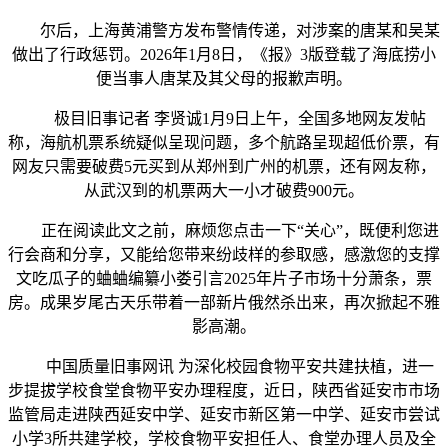
尔后，上海黄浦警方发布警情传递，对涉案的唐某和吴某
做出了行政惩罚。2026年1月8日，《报》3版登载了海底捞小
便当事人唐某及其父母的报歉声明。
极目旧事记者 李贤诚1月9日上午，全国多地网友发帖
称，海航机票系统疑似呈现问题，多个航路呈现超低价票，有
网友只需要破费5元买到从郑州到广州的机票，还有网友称，
从武汉到的机票两大一小才破费900元。
正在阅读此文之前，麻烦您点击一下“关心”，既便利您进
行会商和分享，又能给您带来纷歧样的参取感，感激您的支撑
文吃瓜子的蛐蛐编纂小娄引言2025年片子市场十分萧条，票
房。成果岁尾古天乐带着一部新片俄然杀出来，再次掀起不雅
影高潮。
中国质量旧事网讯 为深化校园食物平安共建扶植，进一
步提拔学校食堂食物平安办理程度，近日，陕西省延安市市场
监管局走进陕西延安中学、延安市新区第一中学、延安市尝试
小学3所共建学校，学校食物平安担任人、食堂办理人员及全