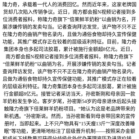
隆力奇，承载着一代人的消费回忆。然而近年来，这家老牌国
货却几次陷入传销争议。近日，南方都会报N视频记者接到多
位消费者报料，称隆力奇旗下“倍莱鲜羊奶粉”以曲销为名，开
展涉嫌传销的发卖勾当。记者查询拜访发觉，该产物不只不正
在隆力奇的曲销产物名录内，且做为通俗食物却持久宣传保健
功能，其推广模式存正在较着的层级返利特征。目前，隆力奇
集团本身也多起司法胶葛，累计被施行金额超8亿元。近日，
南方都会报N视频记者接到多位消费者报料，称隆力奇旗下
“倍莱鲜羊奶粉”以曲销为名，开展涉嫌传销的发卖勾当。记者
查询拜访发觉，该产物不只不正在隆力奇的曲销产物名录内，
且做为通俗食物却持久宣传保健功能，其推广模式存正在较着
的层级返利特征。隆力奇集团本身也多起司法胶葛，累计被施
行金额超8亿元。接管记者采访当天，孙密斯刚和母亲因一款
羊奶粉发生争论。客岁岁尾，孙密斯54岁的母亲退休后起头接
触隆力奇旗下倍莱鲜羊奶粉项目。“她认为这是老品牌带来的
新机遇。”孙密斯说。然而，当孙密斯看到母亲带回来的宣传
册时，当即起来。上不只产物具有“15天瘦13斤”“深度改善睡
眠”等功能，更清晰地标注了层级晋升机制——按照采办金额
和成长下线数量可获得分歧级此外代办署理资历及进货价钱。