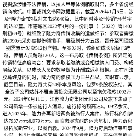
视揭露涉嫌不法传销，以拉人甲等体例骗取财帛，多个省份经
销商被抓。中国裁判文书网数据显示，截至2026年1月5日，涉
及“隆力奇”的裁判文书达840篇，此中同时涉及“传销”环节字
的达87篇。市德城区2022年4月的一份刑事（（2022）鲁1402
刑初69号）就细致了隆力奇传销收集的运做细节：参取者需缴
纳2990元采办虚拟份额插手，层级划分为五级，晋升至司理级
别需累计发卖512份产物。至案发时，该组织成长层级已跨
越，传销人员跨越120人。这一布局取《传销条例》所界定的
传销特征高度吻合：要求参取者缴纳或变相缴纳入门费、构成
层级关系、以成长人员的数量做为计酬或返利根据。正在司法
胶葛缠身的同时，隆力奇的债权压力日益凸显。天眼查显示，
截至目前，隆力奇共有50条本身风险，包罗9条股权冻结，其
全资子公司姑苏不雅全国投资无限公司以至拖欠税款1092万
元。2024年6月11日，江苏隆力奇集团无限公司及旗下焦点子
公司新增一条被施行人消息，施行标的额高达6。09亿余元。
进入2025年，隆力奇再新增两条被施行人案件，施行标的别离
达7937万元和979万元。面临愈演愈烈的运营危机，隆力奇积
极拓展新营业，以图自救。2024年9月，隆力奇启动倍莱鲜事
业部，推出“曲销+新零售”的羊乳粉发卖模式，正在倍莱鲜羊