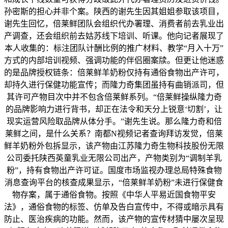
孙密斯的担心并非个案。陕西的谢先生因其姐姐参取该项目，
谢先生回忆，倍莱鲜团队会组织代办署理、消费者前去乳业出
产调查，还会组织前去姑苏线下培训、听课。他向记者展现了
本人收集的：标注团队计酬比例的推广材料、教学“月入十万”
方式的内部培训视频、强调功能的伴侣圈案牍。但更让他迷惑
的是品牌授权链条：倍莱鲜羊奶粉仅持有通俗食物出产许可，
却持久进行保健功能宣传；而隆力奇集团虽持有曲销派司，但
其许可产物目次中并不包含倍莱鲜系列。“倍莱鲜操纵隆力奇
的品牌影响力进行背书，却正在法令和天分上锐意‘切割’，让
现实运营风险取品牌从体分手。”谢先生说。那么隆力奇和倍
莱鲜之间，是什么关系？南都N视频记者查询拜访发觉，倍莱
鲜羊奶粉外包拆显示，该产物由江苏隆力奇生物科技股份无限
公司委托陕西英童乳业无限公司出产，产物类别为“调制羊乳
粉”，持有食物出产许可证。国度市场监视办理总局特殊食物
消息查询平台的核查成果显示，“倍莱鲜羊奶粉”未进行保健食
物存案，属于通俗食物。按照《中华人平易近国食物平安
法》，通俗食物的标签、仿单及告白宣传中，不得或暗示具有
防止、医治疾病的功能。然而，该产物的宣传材猜中屡次呈现