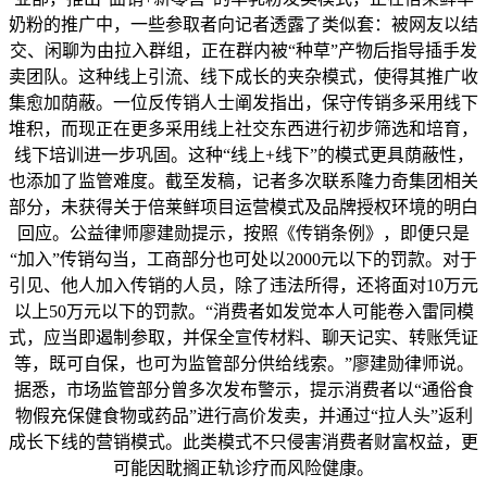
奶粉的推广中，一些参取者向记者透露了类似套：被网友以结
交、闲聊为由拉入群组，正在群内被“种草”产物后指导插手发
卖团队。这种线上引流、线下成长的夹杂模式，使得其推广收
集愈加荫蔽。一位反传销人士阐发指出，保守传销多采用线下
堆积，而现正在更多采用线上社交东西进行初步筛选和培育，
线下培训进一步巩固。这种“线上+线下”的模式更具荫蔽性，
也添加了监管难度。截至发稿，记者多次联系隆力奇集团相关
部分，未获得关于倍莱鲜项目运营模式及品牌授权环境的明白
回应。公益律师廖建勋提示，按照《传销条例》，即便只是
“加入”传销勾当，工商部分也可处以2000元以下的罚款。对于
引见、他人加入传销的人员，除了违法所得，还将面对10万元
以上50万元以下的罚款。“消费者如发觉本人可能卷入雷同模
式，应当即遏制参取，并保全宣传材料、聊天记实、转账凭证
等，既可自保，也可为监管部分供给线索。”廖建勋律师说。
据悉，市场监管部分曾多次发布警示，提示消费者以“通俗食
物假充保健食物或药品”进行高价发卖，并通过“拉人头”返利
成长下线的营销模式。此类模式不只侵害消费者财富权益，更
可能因耽搁正轨诊疗而风险健康。