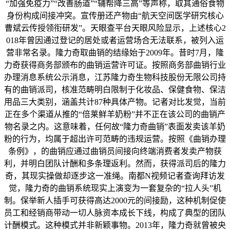
“加强免疫力”“改善肠道”“辅帮降三高”等声称，取其通俗食物
身份构成间接冲突。宣传册还产物由“航天空间医学研究核心
曹斌云传授领衔研发”。天眼查平台天眼风险显示，上述核心2
018年曾因通过登记的居处或者运营场合无法联系，被列入运
营非常名录。隆力奇取曲销的结缘始于2009年。昔时7月，隆
力奇获得商务部颁布的曲销运营许可证。按照商务部曲销行业
办理消息系统公示消息，江苏隆力奇生物科技股份无限公司持
有的曲销派司，核准范畴明白限制于化妆品、保健食物、保洁
用品三大类别，涵盖共计87种具体产物。记者对比发觉，当前
正在多个渠道从推的“倍莱鲜羊奶粉”并不正在该公司的曲销产
物名录之内。这意味着，任何故“隆力奇曲销”表面发卖该羊奶
粉的行为，均属于超出许可范畴的违规运营。按照《曲销办理
条例》，的曲销应通过曲销员间接向终端消费者发卖产物获
利，并明白团队计酬和多条理返利。然而，获得派司后的隆力
奇，其现实操做却逐步这一准绳。南都N视频记者查询拜访发
觉，隆力奇的曲销系统现实上演变为一套复杂的“拉人头”机
制。保举新人插手可获得高达2000元的间接励，这种机制促使
员工和经销商带动一切人脉资本成长下线，构成了典型的团队
计酬模式。这种模式并非新颖事物。2013年，隆力奇就曾被央