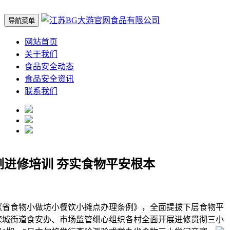
导航菜单
网站首页
关于我们
食品安全动态
食品安全资讯
联系我们
例进修培训 夯实食物平安根本
食物小做坊小餐饮小摊点办理条例》，全面提拔下层食物平
滦城街道食安办、市场监管细心组织各村全面开展进修贯彻三小