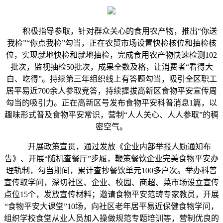
积极指导参取，针对群众关心的食用农产物，推出“你送
我检”“你点我检”勾当，正在农贸市场设置快检核位和抽检核
位，实现就地快检和就地抽检，完成食用农产物快速检测102
批次，监视抽检50批次，成果全数及格，让消费者“看得大
白、吃得”。持续第三年组织线上有答题勾当，吸引全区职工
居平易近700余人参取竞答，持续提拔高新区食物平安宣传周
勾当的吸引力。正在高新区号发布食物平安科普消息1篇，以
趣味形式普及食物平安常识，营制“人人关心、人人参取”的稠
密空气。
开展政策宣贯，通过发放《企业内部举报人励通知布
告》、开展“随机查餐厅”步履，鞭策餐饮企业完美食物平安办
理轨制，勾当期间，累计查抄餐饮单元100多户次。举办科普
宣传取学问，深切社区、企业、校园、商超、菜市场设立宣传
点位15个，发放宣传材料；邀请食物平安范畴专家教员，开展
“食物平安大课堂”10场，向社区老年居平易近保健食物学问，
组织学校食堂从业人员加入操做规范专题培训等，营制优良的