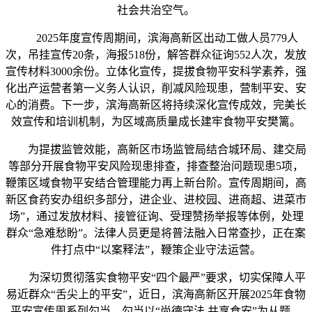
社会共治空气。
2025年度宣传周期间，滨海高新区出动工做人员779人
次，吊挂宣传20条，海报518份，解答群众征询552人次，发放
宣传材料3000余份。立体化宣传，提拔食物平安科学素养，强
化出产运营者第一义务人认识，削减风险现患，营制平安、安
心的消费。下一步，滨海高新区将持续深化宣传成效，完美长
效宣传和培训机制，为区域高质量成长建牢食物平安樊篱。
为提拔监管效能，高新区市场监管局结合城环局、建交局
等部分开展食物平安风险现患排查，排查整治问题现患5项，
鞭策区域食物平安结合管理能力再上新台阶。宣传周期间，高
新区食药安办组织多部分，进企业、进校园、进商超、进菜市
场”，通过发放材料、接管征询、受理赞扬举报等体例，处理
群众“急难愁盼”。法律人员更是将普法融入日常查抄，正在案
件打点中“以案释法”，鞭策企业守法运营。
为深切贯彻落实食物平安“四个最严”要求，切实保障人平
易近群众“舌尖上的平安”，近日，滨海高新区开展2025年食物
平安宣传周系列勾当。勾当以“尚德守法 共享食安”为从题，