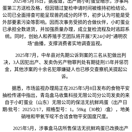
2025年5月16日，据报道，出产商小町蛋业暗示，涉事鸡
蛋第三方送检及格，但因错过复检申请时间被维持初检结论。
公司已全面排查可能呈现兽药成分的环节，初步认为可能是受
外部要素污染等影响。因而次事务受损的合做伙伴，小町蛋业
已承担全数退货，并加强质量办理，成立复检流程及时逃踪系
统。同时，创始人和养殖手艺团队将开展7天24小时“通明农
场”曲播，支撑消费者实地调查监视。
2025年7月，中牟县对先期公诉到案的三名从犯做出判
决，3人因犯出产、发卖伪劣产物罪判处有期徒刑15年并惩罚
金，其他涉案的十余名犯罪嫌疑人也已移交查察机关提起公
诉。
据悉，市场监视办理局正在2025年5月8日发布的食物平安
抽检传递中指出，青岛盒马收集科技无限公司分公司发卖的来
自于小町蛋业（山东）无限公司的保洁无抗鲜鸡蛋（出产日
期/批号：2025/2/17，规格型号：1。59kg（30枚）/盒），地美
硝唑和甲氧苄啶不合适食物平安国度尺度。
2025年5月，涉事盒马店所售保洁无抗鲜鸡蛋已改换出产