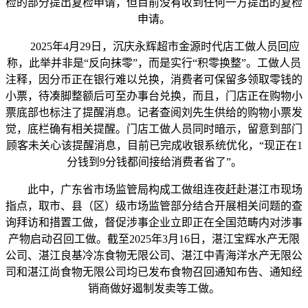
检的部分提出复检申请，但目前没有收到任何一方提出的复检
申请。
2025年4月29日，沉庆永辉超市金源时代店工做人员回应
称，此举并非是“反向抹零”，而是实行“积零换整”。工做人员
注释，因分币正在银行难以兑换，消费者可保留多领取零钱的
小票，待凑脚整额后可至办事台兑换，而且，门店正在购物小
票底部也标注了提醒消息。记者查阅刘先生供给的购物小票发
觉，底栏确有相关提醒。门店工做人员同时暗示，留意到部门
顾客未关心该提醒消息，目前已完成收银系统优化，“现正在1
分钱到9分钱都间接给消费者省了”。
此中，广东省市场监管局构成工做组连夜赶赴湛江市现场
指点，取市、县（区）级市场监管部分结合开展相关问题的查
询拜访和措置工做，督促涉事企业立即正在全国范畴内对涉事
产物启动召回工做。截至2025年3月16日，湛江宝辉水产无限
公司、湛江良基冷冻食物无限公司、湛江中青海洋水产无限公
司和湛江尚食物无限公司均已发布食物召回通知布告、通知经
销商做好遏制发卖等工做。