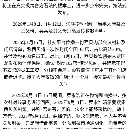
将正在充实吸纳各方看法的根本上，进一步点窜完美，按法式
发布。
2026年1月8日、1月12日，海底捞“小便门”当事人唐某及
其父母、吴某及其父母别离发传教歉声明。
2026年1月15日，社交平台传播一份西贝内部会议材料及
闭店清单，称西贝将一次性封闭全国102店，占比高达30%，
并涉及约4000名员工。对此，1月15日，西贝餐饮创始人贾国
龙发布微信伴侣圈，确认“封闭102店”传说风闻，并暗示不得
不去职的员工工资一分钱不会差。顾客储值卡可用于其他门店
或者退卡。接了大年夜饭的门店“再一个月，接完最初一餐再
关”。
2025年9月11日-15日期间，罗永浩正在微博和曲播中，多
次针对该事务进行回应。2025年9月11日，罗永浩暗示要搜集
西贝预制菜，并称“若是有之类的、法令上能够采信的，励十
万元”。2025年9月12日，曲播傍边，罗永浩暗示，本人并不否
决预制菜，只是想借此事务，让预制菜市场通明化，消费者的