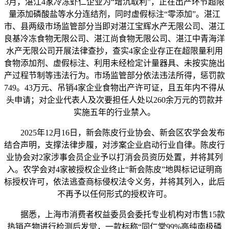
3月，湛江4家冷冻虾仁企业为“增沉取利”，正在出产环节超限
量添加磷酸盐等水分连结剂，同时虚假标注“零添加”。湛江
市、县两级市场监管部分当即对湛江宝辉水产无限公司、湛江
良基冷冻食物无限公司、湛江尚食物无限公司、湛江中青海洋
水产无限公司开展法律查抄，查实4家企业存正在超限量利用
食物添加剂、虚假标注、利用未经检定计量器具、未按实施出
产过程节制等违法行为。市场监管部分依法违法所得，惩罚款
749。43万元、吊销4家企业食物出产许可证，且五年内不得从
头申请；对企业代表人及次要担任人处以260余万元的罚款并
实施五年的行业禁入。
2025年12月16日，新会陈皮行业协会、新会区农学会发布
结合声明，支撑法律步履，对涉案企业启动行业自律。陈皮行
业协会对2家涉事会员企业予以打消会员资历处置，并将其列
入。农学会对4家被授权企业终止“新会陈皮”地舆标记证明商
标授权许可，依法逃查商标侵权法令义务，并将其列入，此后
不再予以任何形式的授权许可。
据悉，上海市消费者权益委员会委托专业机构对市售15款
热销产物进行检测后发觉，一款标称“同仁堂99%高纯南极磷