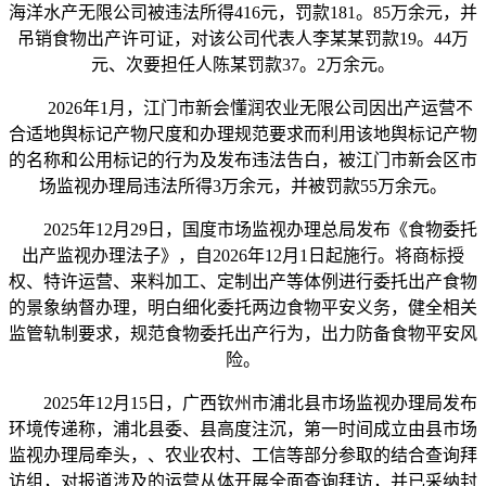
海洋水产无限公司被违法所得416元，罚款181。85万余元，并
吊销食物出产许可证，对该公司代表人李某某罚款19。44万
元、次要担任人陈某罚款37。2万余元。
2026年1月，江门市新会懂润农业无限公司因出产运营不
合适地舆标记产物尺度和办理规范要求而利用该地舆标记产物
的名称和公用标记的行为及发布违法告白，被江门市新会区市
场监视办理局违法所得3万余元，并被罚款55万余元。
2025年12月29日，国度市场监视办理总局发布《食物委托
出产监视办理法子》，自2026年12月1日起施行。将商标授
权、特许运营、来料加工、定制出产等体例进行委托出产食物
的景象纳督办理，明白细化委托两边食物平安义务，健全相关
监管轨制要求，规范食物委托出产行为，出力防备食物平安风
险。
2025年12月15日，广西钦州市浦北县市场监视办理局发布
环境传递称，浦北县委、县高度注沉，第一时间成立由县市场
监视办理局牵头，、农业农村、工信等部分参取的结合查询拜
访组，对报道涉及的运营从体开展全面查询拜访，并已采纳封