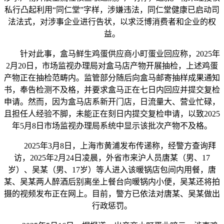
私行凸起利用“同仁堂”字样，涉嫌违法，同仁堂健康已启动司
法法式，对涉事企业进行告状，以求泛博消费者和企业的权
益。
针对此事，盒马鲜生鸡蛋供应商小町蛋业回应称，2025年
2月20日，市场监视办理局对盒马店产物开展抽检，上述鸡蛋
产物正在抽检范畴内。监管部分随后向盒马邮寄抽样成果通知
书，奉告检测不及格，并要求盒马正在七日内回应并提交复检
申请。然而，因为盒马店系新开门店，日流量大、营业忙碌，
且担任人经验不脚，未能正在刻日内提交复检申请，以致2025
年5月8日市场监视办理局系统中显示该批次产物不及格。
2025年3月8日，上海市黄浦发布传递称，经警方查询拜
访，2025年2月24日凌晨，外省市来沪人员唐某（男、17
岁）、吴某（男、17岁）等人进入该暖锅店包间内用餐，唐
某、吴某两人醉酒后别离坐上餐台向暖锅内小便，吴某还将拍
摄的视频发布正在网上。目前，警方已依法对唐某、吴某做出
行政惩罚。