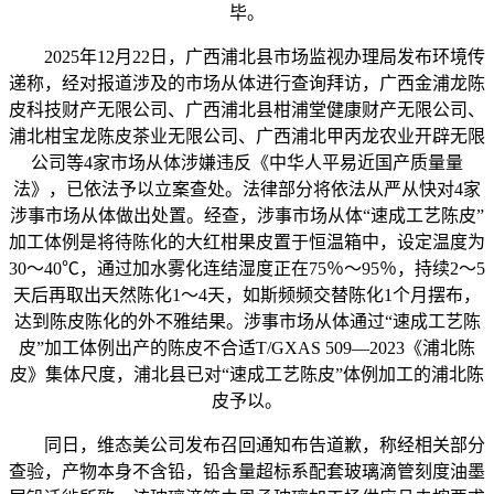
毕。
2025年12月22日，广西浦北县市场监视办理局发布环境传
递称，经对报道涉及的市场从体进行查询拜访，广西金浦龙陈
皮科技财产无限公司、广西浦北县柑浦堂健康财产无限公司、
浦北柑宝龙陈皮茶业无限公司、广西浦北甲丙龙农业开辟无限
公司等4家市场从体涉嫌违反《中华人平易近国产质量量
法》，已依法予以立案查处。法律部分将依法从严从快对4家
涉事市场从体做出处置。经查，涉事市场从体“速成工艺陈皮”
加工体例是将待陈化的大红柑果皮置于恒温箱中，设定温度为
30～40℃，通过加水雾化连结湿度正在75％～95％，持续2～5
天后再取出天然陈化1～4天，如斯频频交替陈化1个月摆布，
达到陈皮陈化的外不雅结果。涉事市场从体通过“速成工艺陈
皮”加工体例出产的陈皮不合适T/GXAS 509—2023《浦北陈
皮》集体尺度，浦北县已对“速成工艺陈皮”体例加工的浦北陈
皮予以。
同日，维态美公司发布召回通知布告道歉，称经相关部分
查验，产物本身不含铅，铅含量超标系配套玻璃滴管刻度油墨