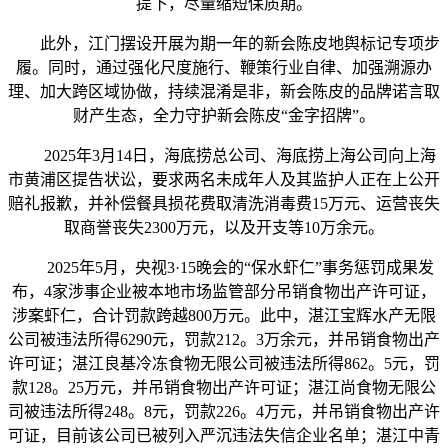
提下，尽量缩短保质期。
此外，江门摆设开展为期一年的新会陈皮地舆标记专项步
履。同时，通过强化尺度施行、鞭策行业自律、加强溯源办
理、加大跨区域协做，持续混淆是非，新会陈皮的品牌诺言取
财产生态，全力守护新会陈皮“金字招牌”。
2025年3月14日，海底捞总公司、海底捞上海公司向上海
市黄浦区提告状讼，要求两名未成年人及其监护人正在上公开
赔礼报歉，并补偿餐具损花费取清洗消毒费15万元、运营丧失
取商誉丧失2300万元，以及开支等10万余元。
2025年5月，央视3·15晚会的“保水虾仁”事务惩罚成果发
布，4家涉事企业被本地市场监管部分吊销食物出产许可证，
涉案虾仁，合计罚款跨越800万元。此中，湛江宝辉水产无限
公司被违法所得6290元，罚款212。3万余元，并吊销食物出产
许可证；湛江良基冷冻食物无限公司被违法所得862。5元，罚
款128。25万元，并吊销食物出产许可证；湛江尚食物无限公
司被违法所得248。8元，罚款226。4万元，并吊销食物出产许
可证，目前该公司已被列入严沉违法失信企业名单；湛江中青