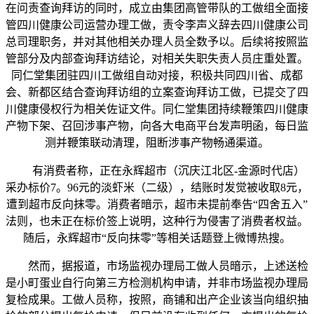
在问责查询拜访的同时，成立由集团高管带队的工做组全面接
管四川健康公司运营办理工做，责令李声义辞去四川健康公司
总司理职务，并对其他相关办理人员全数予以。后续将按照监
管部分及内部查询拜访结论，对相关失职失责人员庄重处置。
同仁堂集团驻四川工做组自动对接，积极共同四川省、成都
会、新都区结合查询拜访组的立案查询拜访工做，已提交了四
川健康侵权行为相关佐证文件。同仁堂集团持续鞭策四川健康
产物下架、召回涉事产物，向各大电商平台发声明函，每日监
测并鞭策联动清理，阻断涉事产物畅通渠道。
有消费者称，正在永辉超市（沉庆江北区-金源时代店）
采办标价7。96元的淡虾米（二级），结账时发觉被收取8元，
遭到超市反向抹零。消费者暗示，超市未提前奉告“四舍五入”
法则，也未正在标价签上说明，这种行为侵害了消费者权益。
随后，永辉超市“反向抹零”等相关话题登上微博热搜。
然而，据报道，市场监视办理局工做人员暗示，上述送检
是小町蛋业自行向第三方检测机构申请，并非市场监视办理局
复检成果。工做人员称，按照，商铺和出产企业该当向组织抽