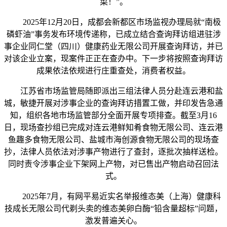
菜！”。
2025年12月20日，成都会新都区市场监视办理局就“南极
磷虾油”事务发布环境传递称，已成立结合查询拜访组进驻涉
事企业同仁堂（四川）健康药业无限公司开展查询拜访，并已
对该企业立案，现案件正正在查办中。下一步将按照查询拜访
成果依法依规进行庄重查处，消费者权益。
江苏省市场监管局随即派出三组法律人员分赴连云港和盐
城，敏捷开展对涉事企业的查询拜访措置工做，并印发告急通
知，组织各地市场监管部分全面开展专项排查。截至3月16
日，现场查抄组已完成对连云港鲜知肴食物无限公司、连云港
鱼趣多食物无限公司、盐城市海创源食物无限公司的现场查
抄，法律人员依法对涉事产物进行了查封，逐批次抽样送检。
同时责令涉事企业下架网上产物，对已售出产物启动召回法
式。
2025年7月，有网平易近实名举报维态美（上海）健康科
技成长无限公司代剃头卖的维态美卵白酶“铅含量超标”问题，
激发普遍关心。