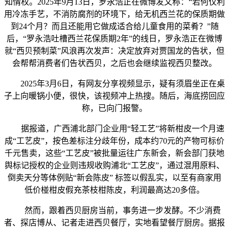
知情权。2025年9月13日，罗永浩正在微博发文称：“若何仅利
用冷冻手艺，不消防腐剂的环境下，给无机西兰花的保质期做
到24个月？而且还能用它做成适合给儿童食用的菜肴？”随
后，“罗永浩吐槽西兰花保质期2年”的线日，罗永浩正在微博
就“西贝预制菜”风浪再次发声：决定放弃对贾国龙的告状，但
会帮帮消费者们告状西贝，之后也会继续监视西贝整改。
2025年3月6日，有网友分享视频显示，疑有须眉坐正在桌
子上向暖锅小便，很快，该视频冲上热搜。随后，海底捞回应
称，已向门报警。
据报道，广西浦北部门企业用“轻工艺”将新柑皮一个月速
成“工艺皮”，按色差标注分歧年份，成本约70元的产物可标价
千元售卖，这些“工艺皮”被批量运往广东新会，新会部门获地
舆标记授权的企业则违规收购浦北“工艺皮”，通过混用原料、
倒卖天分等体例贴“新会陈皮” 标签以假乱实，以至有商家用
低价椪柑皮假充茶枝柑陈皮，利润最高达20多倍。
然而，跟着西贝厨房当前，事务进一步发酵。不少消费
者、探店博从、记者走进西贝餐厅，实地看望餐厅厨房。据报