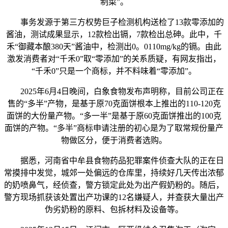
制菜”。
事务发源于第三方权势巨子检测机构送检了13款零添加的
酱油，测试成果显示，12款检出镉，7款检出总砷。此中，千
禾“御藏本酿380天”酱油中，检测出0。0110mg/kg的镉。由此
激发消费者对“千禾0”取“零添加”的关系质疑，有网友指出，
“千禾0”只是一个商标，并不料味着“零添加”。
2025年6月4日晚间，白象食物发布声明称，目前公司正在
售的“多半”产物，是基于原70克面饼根本上推出的110-120克
面饼的大份量产物。“多一半”是基于原60克面饼推出的100克
面饼的产物。“多半”商标申请注册的初心是为了取常规份量产
物做区分，便于消费者选购。
据悉，河南省中牟县食物药品犯罪案件侦查大队的正在日
常摸排中发觉，城郊一处偏远的仓库里，持续好几天传出浓郁
的奶喷鼻气，经侦查，警方锁定此处为出产假奶粉的。随后，
警方现场抓获该处置出产功课的12名嫌疑人，并查获大量出产
伪劣奶粉的原料、包拆材料及设备等。