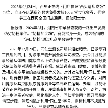
2025年9月24日，西贝正在线下门店倡议“西贝请您吃饭”
勾当，向正在店消费的顾客免费发放100元堂食代金券，代金
券正在西贝全国门店通用，但仅限堂食。
据报道，2024年8月，河南省中牟县查获的一路出产发卖
伪劣奶粉案件。“奶精加淀粉”，竟能摇身一变，成为畅销的
“进口奶粉”通过电商平台销往全国。
2025年12月20日，同仁堂颁发声明并道歉暗示，已派专项
工做组到四川，对涉事产物开展全面深切核查。责令并监视涉
事经销从体四川健康当即下架涉事产物，严酷按照监管部分要
求依法依规对消费者进行补偿。依法逃查四川健康、哈博药业
及相关电商平台的商标侵权等义务。对其违法利用“同仁堂”字
样，消费者判断，损害消费者权益的行为逃查法令义务。对四
川健康及其控股股东健康药业等单元正在运营、办理、监视环
节存正在的问题开展问责，庄重逃查相关人员义务。别的，为
进一步消费者权益，强化品牌义务，同仁堂集团全面开展品牌
清理步履，清理“擦边”利用“同仁堂”字号、商标利用不规范等
行为，严酷规范品牌办理系统。