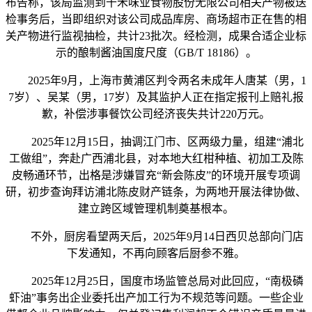
布告称，该局监测到千禾味业食物股份无限公司相关产物被送
检事务后，当即组织对该公司成品库房、商场超市正在售的相
关产物进行监视抽检，共计23批次。经检测，成果合适企业标
示的酿制酱油国度尺度（GB/T 18186）。
2025年9月，上海市黄浦区判令两名未成年人唐某（男，1
7岁）、吴某（男，17岁）及其监护人正在指定报刊上赔礼报
歉，补偿涉事餐饮公司经济丧失共计220万元。
2025年12月15日，抽调江门市、区两级力量，组建“浦北
工做组”，奔赴广西浦北县，对本地大红柑种植、初加工及陈
皮畅通环节，出格是涉嫌冒充“新会陈皮”的环境开展专项调
研，初步查询拜访浦北陈皮财产链条，为两地开展法律协做、
建立跨区域管理机制奠基根本。
不外，厨房看望两天后，2025年9月14日西贝总部向门店
下发通知，不再向顾客后厨参不雅。
2025年12月25日，国度市场监管总局对此回应，“南极磷
虾油”事务出企业委托出产加工行为不规范等问题。一些企业