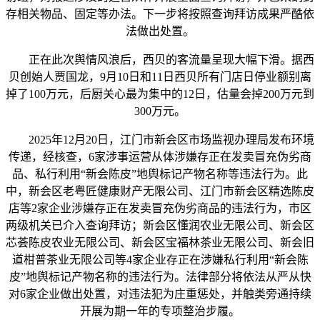
存相关物品、固定等办法。下一步将按照查询拜访成果严酷依
法做出处置。
正在此次舆情风浪后，西贝的客流量呈现大幅下滑。据西
贝创始人贾国龙，9月10日和11日西贝所有门店日停业额别离
掉了100万元，后厨关心最为集中的12日，估量会掉200万元到
300万元。
2025年12月20日，江门市新会区市场监视办理局发布环境
传递，经核查，6家涉事运营从体涉嫌存正在发卖冒充伪劣商
品、私行利用“新会陈皮”地舆标记产物名称等违法行为。此
中，新会区老粤匠健康财产无限公司、江门市新会区精选陈皮
店等2家企业涉嫌存正在发卖冒充伪劣商品的违法行为，市区
两级机关已介入查询拜访；新会区懂润农业无限公司、新会区
芯荟陈皮农业无限公司、新会区宝福林茶业无限公司、新会旧
道柑普茶业无限公司等4家企业存正在涉嫌私行利用“新会陈
皮”地舆标记产物名称的违法行为。法律部分将依法从严从快
对6家企业做出处置，对违法犯为庄重惩处，并触类旁通持续
开展为期一年的专项整治步履。