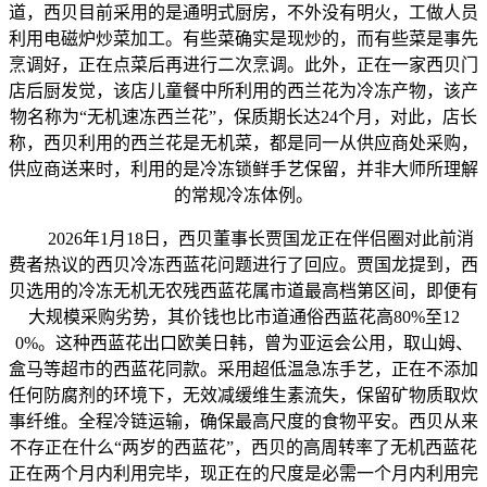
道，西贝目前采用的是通明式厨房，不外没有明火，工做人员
利用电磁炉炒菜加工。有些菜确实是现炒的，而有些菜是事先
烹调好，正在点菜后再进行二次烹调。此外，正在一家西贝门
店后厨发觉，该店儿童餐中所利用的西兰花为冷冻产物，该产
物名称为“无机速冻西兰花”，保质期长达24个月，对此，店长
称，西贝利用的西兰花是无机菜，都是同一从供应商处采购，
供应商送来时，利用的是冷冻锁鲜手艺保留，并非大师所理解
的常规冷冻体例。
2026年1月18日，西贝董事长贾国龙正在伴侣圈对此前消
费者热议的西贝冷冻西蓝花问题进行了回应。贾国龙提到，西
贝选用的冷冻无机无农残西蓝花属市道最高档第区间，即便有
大规模采购劣势，其价钱也比市道通俗西蓝花高80%至12
0%。这种西蓝花出口欧美日韩，曾为亚运会公用，取山姆、
盒马等超市的西蓝花同款。采用超低温急冻手艺，正在不添加
任何防腐剂的环境下，无效减缓维生素流失，保留矿物质取炊
事纤维。全程冷链运输，确保最高尺度的食物平安。西贝从来
不存正在什么“两岁的西蓝花”，西贝的高周转率了无机西蓝花
正在两个月内利用完毕，现正在的尺度是必需一个月内利用完