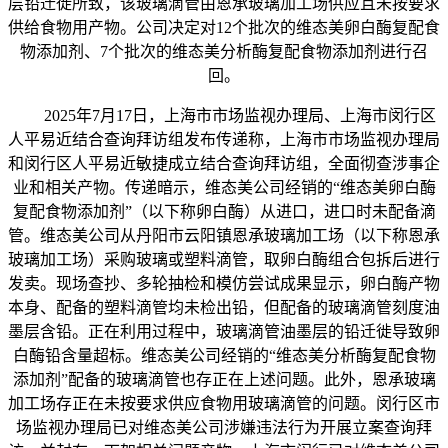
层铅迁徙所致，该玻璃滴管由恩承玻璃加工场供应且未按要求
供给食物用产物。公司决定对12个批次的维态美卵白酶复配食
物添加剂、7个批次的维态美分析酶复配食物添加剂进行召
回。
2025年7月17日，上海市市场监视办理局、上海市闵行区
人平易近结合查询拜访组发布传递称，上海市市场监视办理局
和闵行区人平易近敏捷成立结合查询拜访组，全面彻查涉事企
业和相关产物。传递暗示，维态美公司经销的“维态美卵白酶
复配食物添加剂”（以下称卵白酶）从进口，进口时未配备滴
管。维态美公司从丹阳市云阳镇恩承玻璃加工场（以下称恩承
玻璃加工场）采购玻璃或塑料滴管，取卵白酶组合包拆后进行
发卖。现场查抄、多轮抽检和模仿尝试成果显示，卵白酶产物
本身、配备的塑料滴管均未检出铅，但配备的玻璃滴管刻度油
墨层含铅。正在利用过程中，玻璃滴管油墨层的铅迁徙导致卵
白酶铅含量超标。维态美公司经销的“维态美分析酶复配食物
添加剂”配备的玻璃滴管也存正在上述问题。此外，恩承玻璃
加工场存正在未按要求供应食物用玻璃滴管的问题。闵行区市
场监视办理局已对维态美公司涉嫌违法行为开展立案查询拜