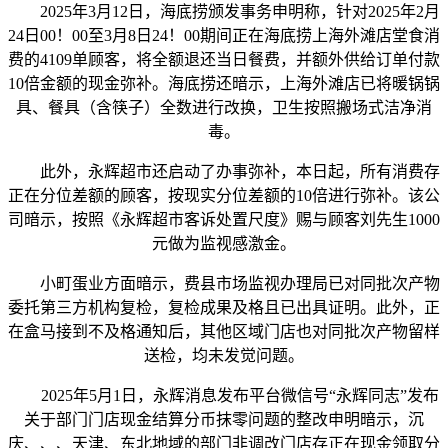
2025年3月12日，海底捞颁发事务申明称，针对2025年2月
24日00！00至3月8日24！00期间正在海底捞上海外滩店堂食消
费的4109单顾客，将全额退还当日餐费，并额外供给订单付款
10倍金额的现金弥补。海底捞还暗示，上海外滩店已将暖锅锅
具、餐具（含筷子）全数进行改换，卫生按照搬场式洁净消
毒。
此外，永辉超市还启动了办事弥补，本日起，所有消费存
正在分位差额的顾客，按现实分位差额的10倍进行弥补。该公
司暗示，按照《永辉超市客诉处置尺度》赐与顾客刘先生1000
元做为监视感激金。
小町蛋业方面暗示，费县市场监视办理局已对同批次产物
委托第三方机构复检，复检成果及格且已出具证明。此外，正
在盒马接到不及格通知后，其他区域门店也对同批次产物留样
送检，均未发觉问题。
2025年5月1日，永辉消息发布平台微信号“永辉同志”发布
关于部门门店现金结算分币抹零问题的整改申明暗示，沉
庆、、、天津、东北地域的部门非调改门店存正在现金领取分