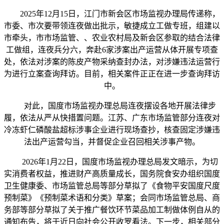
2025年12月15日，江门市新会区市场监视办理局传递称，
市委、市次要带领连夜做出批示，敏捷成立工做专班，组建以
市牵头，市市场监管、、农业农村局及新会区参取的结合法律
工做组，连夜兵分六，奔赴6家涉案出产运营从体开展专项查
处，依法对涉案的陈皮产物采纳查封办法，对涉嫌违法运营行
为进行立案查询拜访。目前，相关案件正正在进一步查询拜访
中。
对此，国度市场监视办理总局连夜摆设各地开展法律步
履，依法从严从快措置问题。江苏、广东市场监管部分连夜对
冷冻虾仁磷酸盐超标涉事企业进行现场查抄，核查固定涉嫌违
法出产运营勾当，并督促企业召回相关涉事产物。
2026年1月22日，国度市场监视办理总局发文暗示，为切
实消费者权益，推进财产高质量成长，国务院食安办组织国度
卫生健康委、市场监管总局等部分草拟了《食物平安国度尺度
预制菜》《预制菜术语和分类》草案；会同市场监管总局、商
务部等部分草拟了关于推广餐饮环节菜品加工制做体例自从的
通知布告，将于近日向社会公开收罗看法。下一步，相关部分