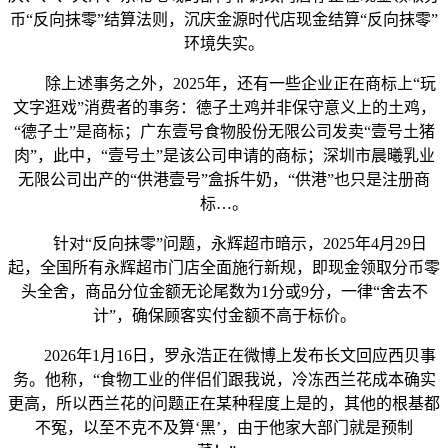
币“反向抹零”结算法则，沉庆金源时代店现金结算“反向抹零”
环境失实。
除上述事务之外，2025年，还有一些企业正在商标上“玩
文字逛戏”消费者的事务：德子土鸡并非保守意义上的土鸡，
“德子土”是商标；广东壹号食物股份无限公司发卖“壹号土猪
肉”，此中，“壹号土”是该公司申请的商标；深圳市晨曦乳业
无限公司出产的“供港壹号”盒拆牛奶，“供港”也只是注册商
标…。
针对“反向抹零”问题，永辉超市暗示，2025年4月29日
起，全国所有永辉超市门店全面施行新规，即现金领取分币零
头全舍，商品分位金额无论尾数为1分或9分，一律“舍去不
计”，确保顾客实付金额不高于标价。
2026年1月16日，罗永浩正在微博上发布长文回应西贝事
务。他称，“食物工业的伴侣们跟我说，冷冻西兰花成本确实
更高，所以西兰花的问题正在某种程度上是的，其他的根基都
不冤，以至不克不及算‘黑’，由于他家大部门就是预制