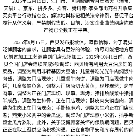
2025年12月15日，江门市、区两级结合召集淘天（淘宝、
天猫）、京东、拼多多、抖音、腾讯等5家头部电商召开收集
买卖平台行政指点会，解读地舆标记相关法令律例，督促平台
履行从体义务，严禁制假售假。目前，涉案企业曲营网店陈皮
产物已全数正在平架。
2025年9月15日，西贝发布报歉信。道歉信称，为了满脚
泛博顾客的需求，让顾客具有更好的体验，将尽可能把地方厨
房前置加工工艺调整到门店现场加工。2025年10月1日前，西
贝全国门店会连续完成9项调整：西贝所有利用大豆油烹饪的
菜品，调整为利用非转基因大豆油；儿童餐吃光光牛肉焖饭牛
肉酱，调整为门店现炒；儿童餐牛肉饼，调整为门店现做牛肉
饼；儿童餐鳕鱼条，调整为门店原切大黄鱼，现炸现烤；烤羊
肉串，调整为正在门店现切、现串、现烤；猪排烩酸菜中猪排
半成品，调整为生排骨，正在门店现炒；酥皮肉夹馍卤肉，调
整为生肉正在门店现卤；手撕椒麻鸡，调整为生鸡正在门店现
煮；燕麦小米粥中的金瓜泥，调整为门店现熬小米粥，插手新
颖金瓜片熬制。此外，关于泛博顾客关怀的保质期问题，西贝
正正在取上逛供应商积极沟通，正在食物平安和库存周转的前