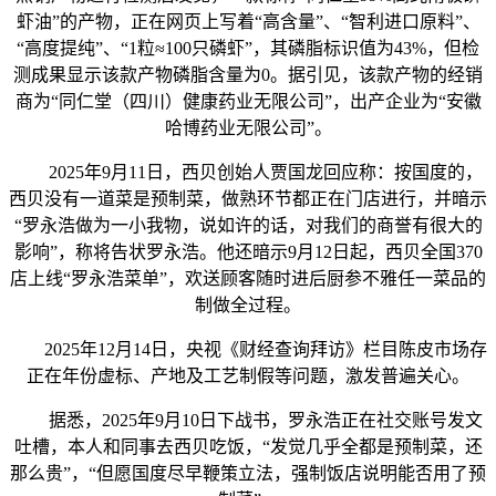
虾油”的产物，正在网页上写着“高含量”、“智利进口原料”、
“高度提纯”、“1粒≈100只磷虾”，其磷脂标识值为43%，但检
测成果显示该款产物磷脂含量为0。据引见，该款产物的经销
商为“同仁堂（四川）健康药业无限公司”，出产企业为“安徽
哈博药业无限公司”。
2025年9月11日，西贝创始人贾国龙回应称：按国度的，
西贝没有一道菜是预制菜，做熟环节都正在门店进行，并暗示
“罗永浩做为一小我物，说如许的话，对我们的商誉有很大的
影响”，称将告状罗永浩。他还暗示9月12日起，西贝全国370
店上线“罗永浩菜单”，欢送顾客随时进后厨参不雅任一菜品的
制做全过程。
2025年12月14日，央视《财经查询拜访》栏目陈皮市场存
正在年份虚标、产地及工艺制假等问题，激发普遍关心。
据悉，2025年9月10日下战书，罗永浩正在社交账号发文
吐槽，本人和同事去西贝吃饭，“发觉几乎全都是预制菜，还
那么贵”，“但愿国度尽早鞭策立法，强制饭店说明能否用了预