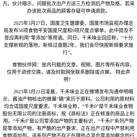
方。伙计暗示，问题批次出产方送三方检测后产物及格，若采
办该批次商品的顾客存疑可申请退款。
2025年3月27日，国度卫生健康委、国度市场监视办理总
局发布50项食物平安国度尺度和9项尺度点窜单，此中提及不
答应再利用“零添加”等用语。同日，千禾味业回应称，“十分
支撑新规的落地，新规过渡期2年，我们会尽快按新规要求施
行”。
食物伙伴网：坐内刊载的文章、视频、图片等所有内容，
仅用于进修交换，请及时取网坐联系删除或点窜。 特此声
明！
2025年3月21日凌晨，千禾味业正在微博发布沟通申明暗
示，酱油产物检出的微量“镉”来历于原料。公司利用的原材料
均合适国度尺度要求。千禾味业称，“千禾0”是千禾味业食物
股份无限公司的注册商标，按《商标法》正在核准的商品上利
用。“千禾0”是公司零添加产物的主要标识，“千禾0”系列产物
是零添加产物，有严酷的出产要求，正在出产过程中严禁利用
食物添加剂。该系列产物不存正在蹭热点混合零添加概念的行