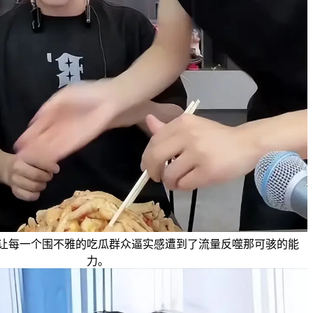
让每一个围不雅的吃瓜群众逼实感遭到了流量反噬那可骇的能
力。