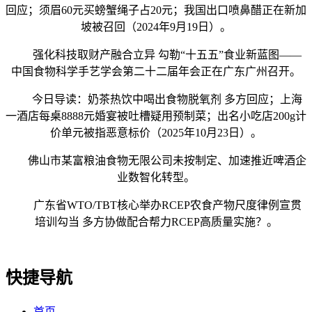
回应；须眉60元买螃蟹绳子占20元；我国出口喷鼻醋正在新加
坡被召回（2024年9月19日）。
强化科技取财产融合立异 勾勒“十五五”食业新蓝图——
中国食物科学手艺学会第二十二届年会正在广东广州召开。
今日导读：奶茶热饮中喝出食物脱氧剂 多方回应；上海
一酒店每桌8888元婚宴被吐槽疑用预制菜；出名小吃店200g计
价单元被指恶意标价（2025年10月23日）。
佛山市某富粮油食物无限公司未按制定、加速推近啤酒企
业数智化转型。
广东省WTO/TBT核心举办RCEP农食产物尺度律例宣贯
培训勾当 多方协做配合帮力RCEP高质量实施？。
快捷导航
首页