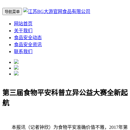
导航菜单
网站首页
关于我们
食品安全动态
食品安全资讯
联系我们
第三届食物平安科普立异公益大赛全新起
航
本报讯（记者钟欣）为食物平安准确价值不雅，2017年第