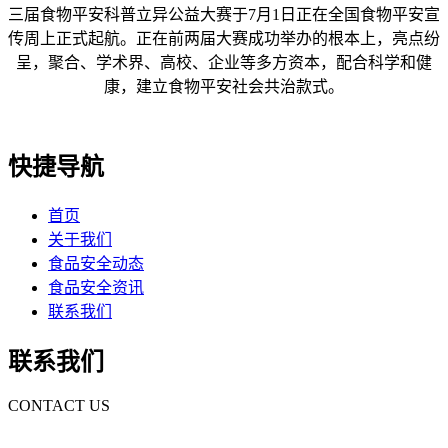
三届食物平安科普立异公益大赛于7月1日正在全国食物平安宣
传周上正式起航。正在前两届大赛成功举办的根本上，亮点纷
呈，聚合、学术界、高校、企业等多方资本，配合科学和健
康，建立食物平安社会共治款式。
快捷导航
首页
关于我们
食品安全动态
食品安全资讯
联系我们
联系我们
CONTACT US