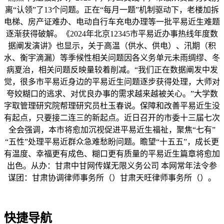
离“认领”了13个问题。正在“每月一题”机制驱动下，老楼加拆
电梯、房产证难办、电动自行车充电办理等一批平易近生难题
逐渐获得破解。《2024年北京12345市平易近办事热线年度数
据阐发演讲》也显示，关于高温（供水、供电）、汛期（积
水、衡宇滴漏）等季候性相关问题因各义务单元未雨绸缪、冬
病夏治，相关问题反映量较着削减。“我们正在数据阐发中发
觉，很多市平易近身边的平易近生问题逐步获得处理，大师对
夸姣糊口的逃求、对优良办事的需求越来越被关心。”大学数
字取管理研究院帮理研究员杜玉春说。保障和改善平易近生没
有起点，只要接二连三的新起点。近日召开的市委十三届七次
全会强调，本市将愈加沉视促进平易近生福祉，聚焦“七有”
“五性”处理平易近群众急难愁盼问题。瞻望“十五五”，成长更
有温度、幸福更有成色、糊口更有质量的平易近生篇章将愈加
出色。从办：甘肃中甘网传媒无限义务公司 本网常年法令参
谋团：甘肃协调律师事务所（）甘肃天旺律师事务所（）。
快捷导航