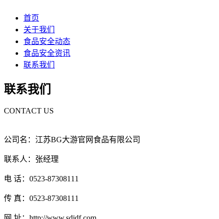
首页
关于我们
食品安全动态
食品安全资讯
联系我们
联系我们
CONTACT US
公司名：江苏BG大游官网食品有限公司
联系人：张经理
电 话：0523-87308111
传 真：0523-87308111
网 址：http://www.sdjdf.com