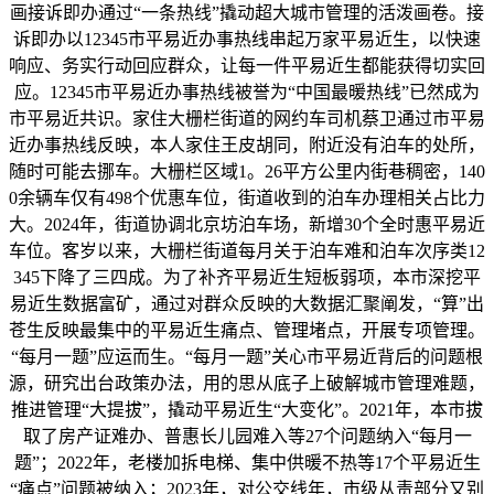
画接诉即办通过“一条热线”撬动超大城市管理的活泼画卷。接
诉即办以12345市平易近办事热线串起万家平易近生，以快速
响应、务实行动回应群众，让每一件平易近生都能获得切实回
应。12345市平易近办事热线被誉为“中国最暖热线”已然成为
市平易近共识。家住大栅栏街道的网约车司机蔡卫通过市平易
近办事热线反映，本人家住王皮胡同，附近没有泊车的处所，
随时可能去挪车。大栅栏区域1。26平方公里内街巷稠密，140
0余辆车仅有498个优惠车位，街道收到的泊车办理相关占比力
大。2024年，街道协调北京坊泊车场，新增30个全时惠平易近
车位。客岁以来，大栅栏街道每月关于泊车难和泊车次序类12
345下降了三四成。为了补齐平易近生短板弱项，本市深挖平
易近生数据富矿，通过对群众反映的大数据汇聚阐发，“算”出
苍生反映最集中的平易近生痛点、管理堵点，开展专项管理。
“每月一题”应运而生。“每月一题”关心市平易近背后的问题根
源，研究出台政策办法，用的思从底子上破解城市管理难题，
推进管理“大提拔”，撬动平易近生“大变化”。2021年，本市拔
取了房产证难办、普惠长儿园难入等27个问题纳入“每月一
题”；2022年，老楼加拆电梯、集中供暖不热等17个平易近生
“痛点”问题被纳入；2023年，对公交线年，市级从责部分又别