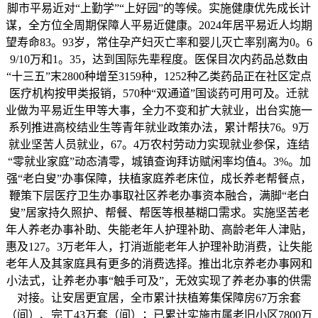
脚市平易近对“上勤学”“上好园”的等候。实施健康优先成长计
谋，全方位全周期保障人平易近健康。2024年居平易近人均期
望寿命83。93岁，常住孕产妇灭亡率和婴儿灭亡率别离为0。6
9/10万和1。35，达到国际先辈程度。医保目次内药品总数由
“十三五”末2800种增至3159种，1252种乙类药品正在社区定点
医疗机构按甲类报销，570种“双通道”国谈药可用可及。迁就
业做为平易近生甲等大事，全力不变和扩大就业，出台实施一
系列推进高校结业生等青年就业政策办法，累计帮扶76。9万
就业坚苦人员就业，67。4万农村劳动力实现就业参保，连结
“零就业家庭”动态清零，城镇查询拜访赋闲率均值4。3%。加
强“老白叟”办事保障，扶植家庭养老床位，成长养老帮餐点，
鞭策下层医疗卫生办事取社区养老办事资本融合，满脚“老白
叟”居家持久照护、帮餐、帮医等根基糊口需求。实施坚苦老
年人养老办事补助、失能老年人护理补助、高龄老年人津贴，
惠及127。3万老年人，打消逝能老年人护理补助消费，让失能
老年人及其家庭具有更多的消费选择。推出北京养老办事网和
小法式，让养老办事“触手可及”，无效实现了养老办事的供需
对接。让安居更宜居，全市累计扶植筹集保障房67万余套
（间）、完工43万套（间）；已累计实施市属老旧小区7800万