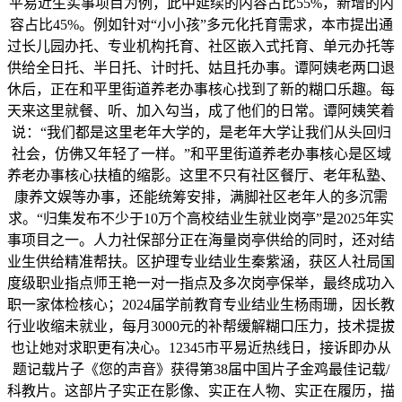
平易近生实事项目为例，此中延续的内容占比55%，新增的内
容占比45%。例如针对“小小孩”多元化托育需求，本市提出通
过长儿园办托、专业机构托育、社区嵌入式托育、单元办托等
供给全日托、半日托、计时托、姑且托办事。谭阿姨老两口退
休后，正在和平里街道养老办事核心找到了新的糊口乐趣。每
天来这里就餐、听、加入勾当，成了他们的日常。谭阿姨笑着
说：“我们都是这里老年大学的，是老年大学让我们从头回归
社会，仿佛又年轻了一样。”和平里街道养老办事核心是区域
养老办事核心扶植的缩影。这里不只有社区餐厅、老年私塾、
康养文娱等办事，还能统筹安排，满脚社区老年人的多沉需
求。“归集发布不少于10万个高校结业生就业岗亭”是2025年实
事项目之一。人力社保部分正在海量岗亭供给的同时，还对结
业生供给精准帮扶。区护理专业结业生秦紫涵，获区人社局国
度级职业指点师王艳一对一指点及多次岗亭保举，最终成功入
职一家体检核心；2024届学前教育专业结业生杨雨珊，因长教
行业收缩未就业，每月3000元的补帮缓解糊口压力，技术提拔
也让她对求职更有决心。12345市平易近热线日，接诉即办从
题记载片子《您的声音》获得第38届中国片子金鸡最佳记载/
科教片。这部片子实正在影像、实正在人物、实正在履历，描