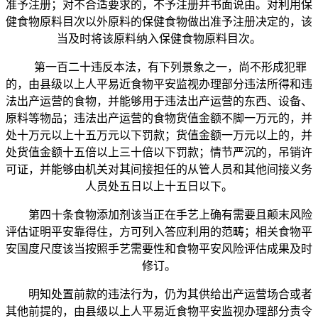
准予注册；对不合适要求的，不予注册并书面说由。对利用保
健食物原料目次以外原料的保健食物做出准予注册决定的，该
当及时将该原料纳入保健食物原料目次。
第一百二十违反本法，有下列景象之一，尚不形成犯罪
的，由县级以上人平易近食物平安监视办理部分违法所得和违
法出产运营的食物，并能够用于违法出产运营的东西、设备、
原料等物品；违法出产运营的食物货值金额不脚一万元的，并
处十万元以上十五万元以下罚款；货值金额一万元以上的，并
处货值金额十五倍以上三十倍以下罚款；情节严沉的，吊销许
可证，并能够由机关对其间接担任的从管人员和其他间接义务
人员处五日以上十五日以下。
第四十条食物添加剂该当正在手艺上确有需要且颠末风险
评估证明平安靠得住，方可列入答应利用的范畴；相关食物平
安国度尺度该当按照手艺需要性和食物平安风险评估成果及时
修订。
明知处置前款的违法行为，仍为其供给出产运营场合或者
其他前提的，由县级以上人平易近食物平安监视办理部分责令