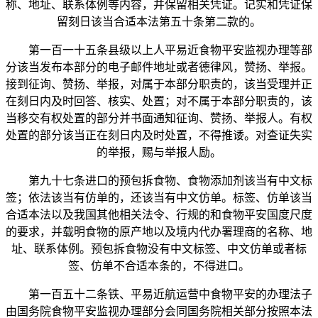
称、地址、联系体例等内容，并保留相关凭证。记实和凭证保
留刻日该当合适本法第五十条第二款的。
第一百一十五条县级以上人平易近食物平安监视办理等部
分该当发布本部分的电子邮件地址或者德律风，赞扬、举报。
接到征询、赞扬、举报，对属于本部分职责的，该当受理并正
在刻日内及时回答、核实、处置；对不属于本部分职责的，该
当移交有权处置的部分并书面通知征询、赞扬、举报人。有权
处置的部分该当正在刻日内及时处置，不得推诿。对查证失实
的举报，赐与举报人励。
第九十七条进口的预包拆食物、食物添加剂该当有中文标
签；依法该当有仿单的，还该当有中文仿单。标签、仿单该当
合适本法以及我国其他相关法令、行规的和食物平安国度尺度
的要求，并载明食物的原产地以及境内代办署理商的名称、地
址、联系体例。预包拆食物没有中文标签、中文仿单或者标
签、仿单不合适本条的，不得进口。
第一百五十二条铁、平易近航运营中食物平安的办理法子
由国务院食物平安监视办理部分会同国务院相关部分按照本法