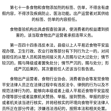
第七十一条食物和食物添加剂的标签、仿单，不得含有虚
假内容，不得涉及疾病防止、医治功能。出产运营者对其供给
的标签、仿单的内容担任。
食物查验机构出具虚假查验演讲，使消费者的权益遭到损
害的，该当取食物出产运营者承担连带义务。
第一百四十四条违反本法，县级以上人平易近食物平安监
视办理、卫生行政、农业行政等部分有下列行为之一的，对间
接担任的从管人员和其他间接义务人员赐与记大过处分；情节
较沉的，赐与降级或者罢免处分；情节严沉的，赐与处分；形
成严沉后果的，其次要担任人还该当引咎告退。
食物出产运营者、食物行业协会、消费者协会等发觉食物
平安法律人员正在法律过程中有违反法令、律例的行为以及不
规范法律行为的，能够向本级或者上级人平易近食物平安监视
办理等部分或者监察机关赞扬、举报。接到赞扬、举报的部分
或者机关该当进行核实，并将经核实的环境向食物平安法律人
员所正在部分传递；涉嫌违法违纪的，按照本法和相关处置。