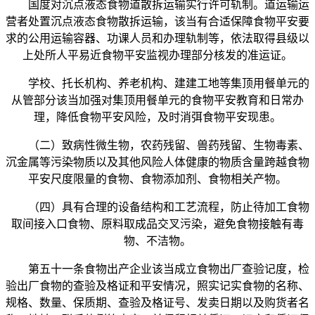
国度对沉点液态食物道散拆运输实行许可轨制。道运输运
营者处置沉点液态食物散拆运输，该当有合适保障食物平安要
求的公用运输容器、功课人员和办理轨制等，依法取得县级以
上处所人平易近食物平安监视办理部分核发的准运证。
学校、托长机构、养老机构、建建工地等集顶用餐单元的
从管部分该当加强对集顶用餐单元的食物平安教育和日常办
理，降低食物平安风险，及时消弭食物平安现患。
（二）致病性微生物，农药残留、兽药残留、生物毒素、
沉金属等污染物质以及其他风险人体健康的物质含量跨越食物
平安尺度限量的食物、食物添加剂、食物相关产物。
（四）具有合理的设备结构和工艺流程，防止待加工食物
取间接入口食物、原料取成品交叉污染，避免食物接触有毒
物、不洁物。
第五十一条食物出产企业该当成立食物出厂查验记度，检
验出厂食物的查验及格证和平安情况，照实记实食物的名称、
规格、数量、保质期、查验及格证号、发卖日期以及购货者名