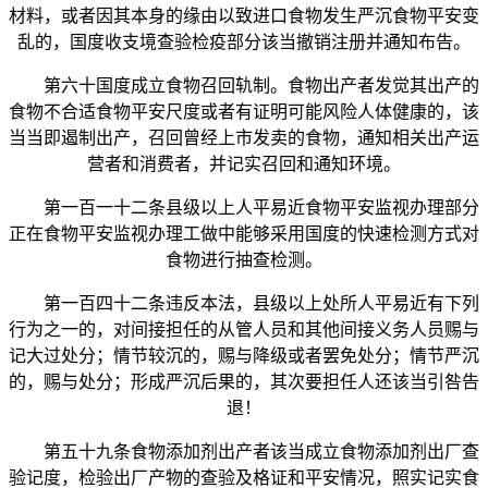
材料，或者因其本身的缘由以致进口食物发生严沉食物平安变
乱的，国度收支境查验检疫部分该当撤销注册并通知布告。
第六十国度成立食物召回轨制。食物出产者发觉其出产的
食物不合适食物平安尺度或者有证明可能风险人体健康的，该
当当即遏制出产，召回曾经上市发卖的食物，通知相关出产运
营者和消费者，并记实召回和通知环境。
第一百一十二条县级以上人平易近食物平安监视办理部分
正在食物平安监视办理工做中能够采用国度的快速检测方式对
食物进行抽查检测。
第一百四十二条违反本法，县级以上处所人平易近有下列
行为之一的，对间接担任的从管人员和其他间接义务人员赐与
记大过处分；情节较沉的，赐与降级或者罢免处分；情节严沉
的，赐与处分；形成严沉后果的，其次要担任人还该当引咎告
退！
第五十九条食物添加剂出产者该当成立食物添加剂出厂查
验记度，检验出厂产物的查验及格证和平安情况，照实记实食