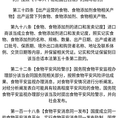
第三十四条【出产运营的食物、食物添加剂食物相关产
物】出产运营下列食物、食物添加剂、食物相关产物。
第九十八条【食物、食物添加剂的进口和发卖记度】进口
商该当成立食物、食物添加剂进口和发卖记度，照实记实食
物、食物添加剂的名称、规格、数量、出产日期、出产或者进
口批号、保质期、境外出口商和购货者名称、地址及联系体
例、交货日期等内容，并保留相关凭证。记实和凭证保留刻日
该当合适本法第五十条第二款的。
第二十二条【食物平安风险警示】国务院食物平安监视办
理部分该当会同国务院相关部分，按照食物平安风险评估成
果、食物平安监视办理消息，对食物平安情况进行分析阐发。
对经分析阐发表白可能具有较高程度平安风险的食物，国务院
食物平安监视办理部分该当及时提出食物平安风险警示，并向
社会发布。
第一百一十八条【食物平安消息同一发布】国度成立同一
的食物平安消息平台，实行食物平安消息同一发布轨制。国度