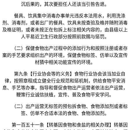
沉后果的，其次要担任人还该当引咎告退。
餐具、饮具集中消毒办事单元违反本法用水，利用洗涤
剂、消毒剂，或者出厂的餐具、饮具未按查验及格并随附消毒
及格证明，或者未按正在包拆上标注相关内容的，由县级以上
人平易近卫生行政部分按照前款赐与惩罚。
（二）保健食物出产过程中的添加行为和按照注册或者存
案的手艺要求组织出产的环境，保健食物标签、仿单以及宣传
材猜中相关功能宣传的环境。
第九条【行业协会等的义务】食物行业协会该当加业自
律，按照章程成立健全行业规范和惩机制，供给食物平安消
息、手艺等办事，指导和督促食物出产运营者依法出产运营，
鞭策行业诚信扶植，宣传、普及食物平安学问。
（二）出产运营无标签的预包拆食物、食物添加剂或者标
签、仿单不合适本法的食物、食物添加剂。
第一百五十一条【转基因食物和食盐的相关办理】转基因