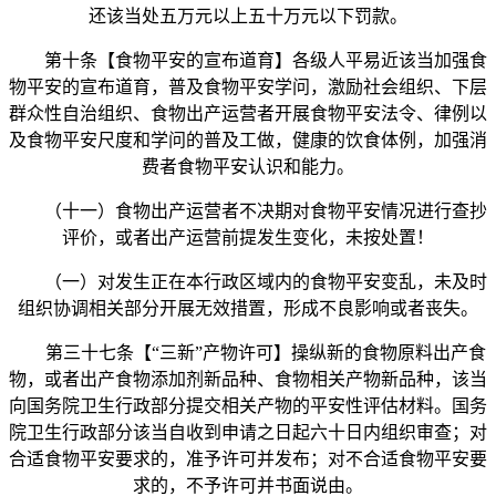
还该当处五万元以上五十万元以下罚款。
第十条【食物平安的宣布道育】各级人平易近该当加强食
物平安的宣布道育，普及食物平安学问，激励社会组织、下层
群众性自治组织、食物出产运营者开展食物平安法令、律例以
及食物平安尺度和学问的普及工做，健康的饮食体例，加强消
费者食物平安认识和能力。
（十一）食物出产运营者不决期对食物平安情况进行查抄
评价，或者出产运营前提发生变化，未按处置！
（一）对发生正在本行政区域内的食物平安变乱，未及时
组织协调相关部分开展无效措置，形成不良影响或者丧失。
第三十七条【“三新”产物许可】操纵新的食物原料出产食
物，或者出产食物添加剂新品种、食物相关产物新品种，该当
向国务院卫生行政部分提交相关产物的平安性评估材料。国务
院卫生行政部分该当自收到申请之日起六十日内组织审查；对
合适食物平安要求的，准予许可并发布；对不合适食物平安要
求的，不予许可并书面说由。