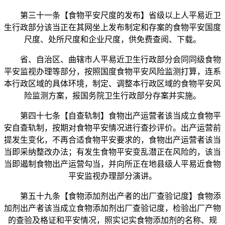
第三十一条【食物平安尺度的发布】省级以上人平易近卫
生行政部分该当正在其网坐上发布制定和存案的食物平安国度
尺度、处所尺度和企业尺度，供免费查阅、下载。
省、自治区、曲辖市人平易近卫生行政部分会同同级食物
平安监视办理等部分，按照国度食物平安风险监测打算，连系
本行政区域的具体环境，制定、调整本行政区域的食物平安风
险监测方案，报国务院卫生行政部分存案并实施。
第四十七条【自查轨制】食物出产运营者该当成立食物平
安自查轨制，按期对食物平安情况进行查抄评价。出产运营前
提发生变化，不再合适食物平安要求的，食物出产运营者该当
当即采纳整改办法；有发生食物平安变乱潜正在风险的，该当
当即遏制食物出产运营勾当，并向所正在地县级人平易近食物
平安监视办理部分演讲。
第五十九条【食物添加剂出产者的出厂查验记度】食物添
加剂出产者该当成立食物添加剂出厂查验记度，检验出厂产物
的查验及格证和平安情况，照实记实食物添加剂的名称、规