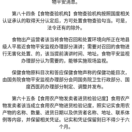
物平安消息。
第八十四条【食物查验机构】食物查验机构按照国度相关
认证承认的取得天分认定后，方可处置食物查验勾当。可是，
法令还有的除外。
食物出产运营者该当将食物召回和处置环境向所正在地县
级人平易近食物平安监视办理部分演讲；需要对召回的食物进
行无害化处置、的，该当提前演讲时间、地址。食物平安监视
办理部分认为需要的，能够实施现场监视。
保健食物原料目次和答应保健食物声称的保健功能目次，
由国务院食物平安监视办理部分会同国务院卫生行政部分、国
度西医药办理部分制定、调整并发布。
第六十五条【食用农产物发卖者进货检验记度】食用农产
物发卖者该当成立食用农产物进货检验记度，照实记实食用农
产物的名称、数量、进货日期以及供货者名称、地址、联系体
例等内容，并保留相关凭证。记实和凭证保留刻日不得少于六
个月。