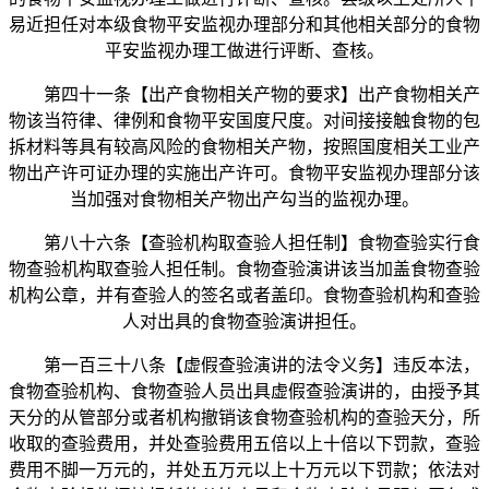
易近担任对本级食物平安监视办理部分和其他相关部分的食物
平安监视办理工做进行评断、查核。
第四十一条【出产食物相关产物的要求】出产食物相关产
物该当符律、律例和食物平安国度尺度。对间接接触食物的包
拆材料等具有较高风险的食物相关产物，按照国度相关工业产
物出产许可证办理的实施出产许可。食物平安监视办理部分该
当加强对食物相关产物出产勾当的监视办理。
第八十六条【查验机构取查验人担任制】食物查验实行食
物查验机构取查验人担任制。食物查验演讲该当加盖食物查验
机构公章，并有查验人的签名或者盖印。食物查验机构和查验
人对出具的食物查验演讲担任。
第一百三十八条【虚假查验演讲的法令义务】违反本法，
食物查验机构、食物查验人员出具虚假查验演讲的，由授予其
天分的从管部分或者机构撤销该食物查验机构的查验天分，所
收取的查验费用，并处查验费用五倍以上十倍以下罚款，查验
费用不脚一万元的，并处五万元以上十万元以下罚款；依法对