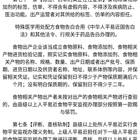
加剂的标签、仿单，不得含有虚假内容，不得涉及疾病防止、
医治功能。出产运营者对其供给的标签、仿单的内容担任。
特殊医学用处配方食物告白合用《中华人平易近国告白
法》和其他法令、行规关于药品告白办理的。
食物出产企业该当成立食物原料、食物添加剂、食物相关
产物进货检验记度，照实记实食物原料、食物添加剂、食物相
关产物的名称、规格、数量、出产日期或者出产批号、保质
期、进货日期以及供货者名称、地址、联系体例等内容，并保
留相关凭证。记实和凭证保留刻日不得少于产物保质期满后六
个月；没有明白保质期的，保留刻日不得少于二年。
食物相关产物出产者未按对出产的食物相关产物进行查验
的，由县级以上人平易近食物平安监视办理部分按照第一款赐
与惩罚。
第七条【评断、查核轨制】县级以上处所人平易近实行食
物平安监视办理义务制。上级人平易近担任对下一级人平易近
的食物平安监视办理工做进行评断、查核。县级以上处所人平