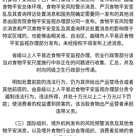
食物平安总体环境、食物平安风险警示消息、严沉食物平安变
乱及其查询拜访处置消息和国务院确定需要同一发布的其他消
息由国务院食物平安监视办理部分同一发布。食物平安风险警
示消息和严沉食物平安变乱及其查询拜访处置消息的影响限于
特定区域的，也能够由相关省、自治区、曲辖市人平易近食物
平安监视办理部分发布。未经授权不得发布上述消息。
省级以上人平易近食物平安监视办理、农业行政等部分该
当对食物平安尺度施行中存正在的问题进行收集、汇总，并及
时向同级卫生行政部分传递。
明知处置前款的违法行为，仍为其供给出产运营场合或者
其他前提的，由县级以上人平易近食物平安监视办理部分责令
遏制违法行为，违法所得，并处十万元以上二十万元以下罚
款；使消费者的权益遭到损害的，该当取食物出产运营者承担
连带义务。
（三）国际组织、境外机构发布的风险预警消息及其他食
物平安消息，以及境外食物行业协会等组织、消费者反映的食