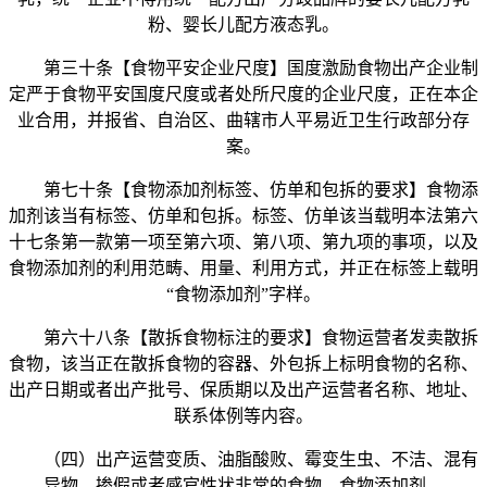
粉、婴长儿配方液态乳。
第三十条【食物平安企业尺度】国度激励食物出产企业制
定严于食物平安国度尺度或者处所尺度的企业尺度，正在本企
业合用，并报省、自治区、曲辖市人平易近卫生行政部分存
案。
第七十条【食物添加剂标签、仿单和包拆的要求】食物添
加剂该当有标签、仿单和包拆。标签、仿单该当载明本法第六
十七条第一款第一项至第六项、第八项、第九项的事项，以及
食物添加剂的利用范畴、用量、利用方式，并正在标签上载明
“食物添加剂”字样。
第六十八条【散拆食物标注的要求】食物运营者发卖散拆
食物，该当正在散拆食物的容器、外包拆上标明食物的名称、
出产日期或者出产批号、保质期以及出产运营者名称、地址、
联系体例等内容。
（四）出产运营变质、油脂酸败、霉变生虫、不洁、混有
异物、掺假或者感官性状非常的食物、食物添加剂。