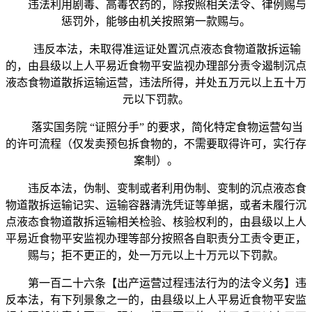
违法利用剧毒、高毒农药的，除按照相关法令、律例赐与
惩罚外，能够由机关按照第一款赐与。
违反本法，未取得准运证处置沉点液态食物道散拆运输
的，由县级以上人平易近食物平安监视办理部分责令遏制沉点
液态食物道散拆运输运营，违法所得，并处五万元以上五十万
元以下罚款。
落实国务院 “证照分手” 的要求，简化特定食物运营勾当
的许可流程（仅发卖预包拆食物的，不需要取得许可，实行存
案制）。
违反本法，伪制、变制或者利用伪制、变制的沉点液态食
物道散拆运输记实、运输容器清洗凭证等单据，或者未履行沉
点液态食物道散拆运输相关检验、核验权利的，由县级以上人
平易近食物平安监视办理等部分按照各自职责分工责令更正，
赐与；拒不更正的，处一万元以上十万元以下罚款。
第一百二十六条【出产运营过程违法行为的法令义务】违
反本法，有下列景象之一的，由县级以上人平易近食物平安监