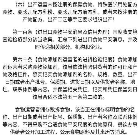
（六）出产运营未按注册的保健食物、特殊医学用处配方
食物、婴长儿配方乳粉、婴长儿配方液态乳，或者未按注册的
产物配方、出产工艺等手艺要求组织出产！
第一百条【进出口食物平安消息及信用办理】国度收支境
查验检疫部分该当收集、汇总下列进出口食物平安消息，并及
时传递相关部分、机构和企业。
第六十条【食物添加剂运营者的进货检验记度】食物添加
剂运营者采购食物添加剂，该当依法检验供货者的许可证和产
物及格证件，照实记实食物添加剂的名称、规格、数量、出产
日期或者出产批号、保质期、进货日期以及供货者名称、地
址、联系体例等内容，并保留相关凭证。记实和凭证保留刻日
该当合适本法第五十条第二款的。
食物运营者储存散拆食物，该当正在储存标明食物的名
称、出产日期或者出产批号、保质期、出产者名称及联系体例
等内容。不得采购不合适食物平安尺度的食物原料。餐饮办事
供给者公开加工过程，公示食物原料及其来历等消息。