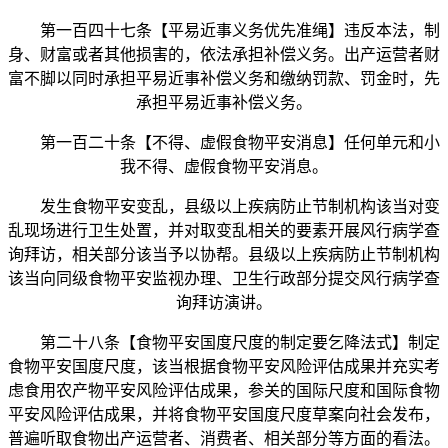
第一百四十七条【平易近事义务优先准绳】违反本法，制
身、财富或者其他损害的，依法承担补偿义务。出产运营者财
富不脚以同时承担平易近事补偿义务和缴纳罚款、罚金时，先
承担平易近事补偿义务。
第一百二十条【不得、虚假食物平安消息】任何单元和小
我不得、虚假食物平安消息。
发生食物平安变乱，县级以上疾病防止节制机构该当对变
乱现场进行卫生处置，并对取变乱相关的要素开展风行病学查
询拜访，相关部分该当予以协帮。县级以上疾病防止节制机构
该当向同级食物平安监视办理、卫生行政部分提交风行病学查
询拜访演讲。
第二十八条【食物平安国度尺度的制定要乞降法式】制定
食物平安国度尺度，该当根据食物平安风险评估成果并充实考
虑食用农产物平安风险评估成果，参关的国际尺度和国际食物
平安风险评估成果，并将食物平安国度尺度草案向社会发布，
普遍听取食物出产运营者、消费者、相关部分等方面的看法。