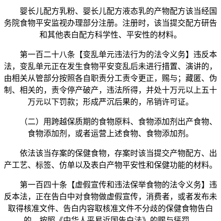
婴长儿配方乳粉、婴长儿配方液态乳的产物配方该当经国
务院食物平安监视办理部分注册。注册时，该当提交配方研告
和其他表白配方科学性、平安性的材料。
第一百二十八条【变乱单元违法行为的法令义务】违反本
法，变乱单元正在发生食物平安变乱后未进行措置、演讲的，
由相关从管部分按照各自职责分工责令更正，赐与；藏匿、伪
制、相关的，责令停产破产，违法所得，并处十万元以上五十
万元以下罚款；形成严沉后果的，吊销许可证。
（二）用跨越保质期的食物原料、食物添加剂出产食物、
食物添加剂，或者运营上述食物、食物添加剂。
依法该当存案的保健食物，存案时该当提交产物配方、出
产工艺、标签、仿单以及表白产物平安性和保健功能的材料。
第一百四十条【虚假宣传和违法保举食物的法令义务】违
反本法，正在告白中对食物做虚假宣传，消费者，或者发布未
取得核准文件、告白内容取核准文件不分歧的保健食物告白
的，按照《中华人平易近国告白法》的赐与惩罚。