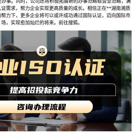
00认证办事。同时，公司还将积极拓展新的办事范畴取营业范畴，满
证需求，帮力企业实现更高质量的成长。相信正在**湖南湘质
的帮力下，更多企业将可以或许成功通过国际认证，迈向国际市
场，实现愈加灿烂的将来。前往搜狐。