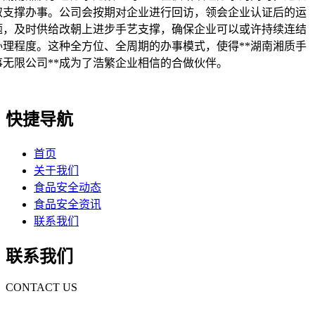
取支撑办事。公司会按期对企业进行回访，领会企业认证后的运
题，及时供给改朝上进步手艺支撑，确保企业可以或许持续连结
理程度。这种全方位、全周期的办事模式，使得**湖南湘质手
事无限公司**成为了浩繁企业相信的合做伙伴。
快捷导航
首页
关于我们
食品安全动态
食品安全资讯
联系我们
联系我们
CONTACT US