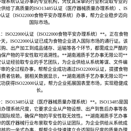
办理系统认证办事的专业机构，凭仗其深挚的行业积淀取专业的
给了高质量的ISO13485认证（医疗器械质量办理系统）、IS
000认证（ISO22000食物平安办理系统）办事，帮力企业稳步迈向
国际市场。
SO22000认证（ISO22000食物平安办理系统）**。正在食物
天，ISO22000认证已成为食物企业进入国际市场的通行证。该
采购、出产加工到成品储存、运输等各个环节，都需成立严酷的
保产物的平安性取可逃溯性。**湖南湘质手艺办事无限公司**
安认证经验取专业的手艺团队，为企业供给从系统筹谋、文件编
审的全过程办事，帮帮企业成功通过ISO22000认证，提拔食物
费者信赖。据相关数据显示，**湖南湘质手艺办事无限公司**
功获得ISO22000认证，帮力企业拓展国表里市场，实现稳健成
长。
SO13485认证（医疗器械质量办理系统）**。ISO13485是国
量办理系统尺度，它要求企业从产物设想、出产到售后办事等各
国际规范，确保产物的平安性取无效性。**湖南湘质手艺办事
挚的医疗器械行业布景取专业的认证团队，为企业供给从系统成
审核的一坐式办事，帮帮企业快速建立合适国际尺度的质量办理