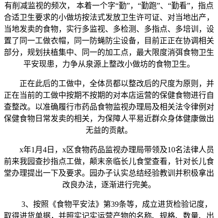
有削减监视的频次， 本着一个字“勤”，“勤跑”、“勤看”，指点
合适卫生要求的小做坊按法式发放卫生许可证、对当地出产，
当地发卖的食物，实行多监视、多检测、多指点、多培训，设
置了同一工做衣帽，同一防蝇防尘设备，目前正正在协调相关
部分，规划扶植集中、同一的加工点，最大限度消弭食物卫生
平安现患，力争从泉源上整改小做坊的食物卫生。
正在此后的工做中，全体员都以整改后的尺度为原则，并
正在当前的工做中按期不按期的对本店运营的保健食物进行自
查整改。以准确履行市药品食物监视办理局及相关法令律例对
保健食物日常发卖的相关，为保障人平易近群众身体健康做出
无益的贡献。
x年1月4日，x区食物药品监视办理局带领及10名法律人员
前来我园查抄指点工做，颠末亲临长儿食堂查看，针对长儿食
堂办理提出一下及要求。园办子认实总结经验教训并积极拿出
改良办法，逐渐进行完美。
3、按照《食物平安法》第39条等，成立进货检验记度，
取得进货单据，并照实记实运营产物的名称、规格、数量、出