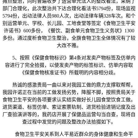
摊点整治，同时普遍收罗了运营单元法人的整改看法，采纳了
部门合理化，此次整治共下达合理化看法书5794份，现场监视
5794份，出动法律人员980人次，出动法律车辆328车次。和个
别运营单元、学校、长儿园、工地食堂等签定《食物卫生平安
许诺书》600多份，《餐饮、副食单元食物卫生义务状》1300
多份。通过度析食物卫生整治，全旗食物卫生全体情况有了较
大改不雅。
5、按照《保健食物标识》第4条对发卖产物标签及仿单内
容进行了完全拾掇，以使发卖产物的标签标识、仿单内容取
《保健食物核准证书》所载明的内容相分歧。
热诚的感激贵局一曲以来对我园工做的鼎力支撑取帮帮，
我园许诺正在当前的工做发扬劣势，降服不脚，按照贵局关于
食物卫生平安的各项要求认实结实做好长儿园食堂饮食工做。
进货渠道、标签仿单、索证索票轨制、进货检验进销记度及出
厂查验演讲等的，我药店开展了保健品运营勾当自查，现将自
查过程中发觉的问题及整改办法拾掇如下。
食物卫生平安关系到人平易近群众的身体健康和生命平