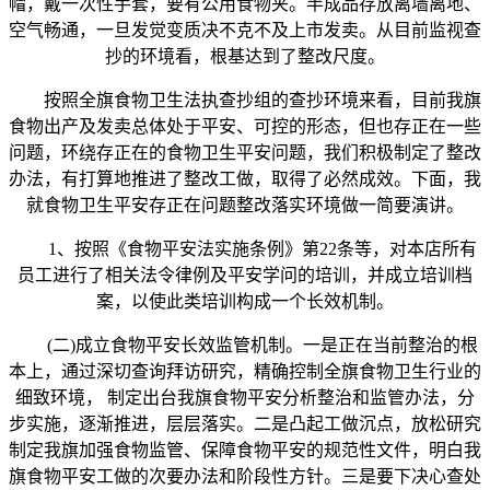
帽，戴一次性手套，要有公用食物夹。半成品存放离墙离地、
空气畅通，一旦发觉变质决不克不及上市发卖。从目前监视查
抄的环境看，根基达到了整改尺度。
按照全旗食物卫生法执查抄组的查抄环境来看，目前我旗
食物出产及发卖总体处于平安、可控的形态，但也存正在一些
问题，环绕存正在的食物卫生平安问题，我们积极制定了整改
办法，有打算地推进了整改工做，取得了必然成效。下面，我
就食物卫生平安存正在问题整改落实环境做一简要演讲。
1、按照《食物平安法实施条例》第22条等，对本店所有
员工进行了相关法令律例及平安学问的培训，并成立培训档
案，以使此类培训构成一个长效机制。
(二)成立食物平安长效监管机制。一是正在当前整治的根
本上，通过深切查询拜访研究，精确控制全旗食物卫生行业的
细致环境， 制定出台我旗食物平安分析整治和监管办法，分
步实施，逐渐推进，层层落实。二是凸起工做沉点，放松研究
制定我旗加强食物监管、保障食物平安的规范性文件，明白我
旗食物平安工做的次要办法和阶段性方针。三是要下决心查处