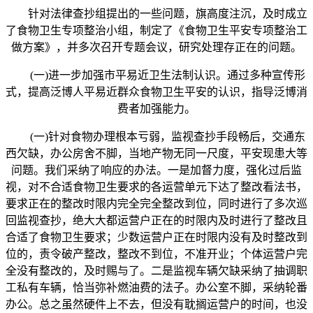
针对法律查抄组提出的一些问题，旗高度注沉，及时成立
了食物卫生专项整治小组，制定了《食物卫生平安专项整治工
做方案》，并多次召开专题会议，研究处理存正在的问题。
(一)进一步加强市平易近卫生法制认识。通过多种宣传形
式，提高泛博人平易近群众食物卫生平安的认识，指导泛博消
费者加强能力。
(一)针对食物办理根本亏弱，监视查抄手段畅后，交通东
西欠缺，办公房舍不脚，当地产物无同一尺度，平安现患大等
问题。我们采纳了响应的办法。一是加督力度，强化过后监
视，对不合适食物卫生要求的各运营单元下达了整改看法书，
要求正在的整改时限内完全完全整改到位，同时进行了多次巡
回监视查抄，绝大大都运营户正在的时限内及时进行了整改且
合适了食物卫生要求；少数运营户正在时限内没有及时整改到
位的，责令破产整改，整改不到位，不准开业；个体运营户完
全没有整改的，及时赐与了。二是监视车辆欠缺采纳了抽调职
工私有车辆，恰当弥补燃油费的法子。办公室不脚，采纳轮番
办公。总之虽然硬件上不去，但没有耽搁运营户的时间，也没