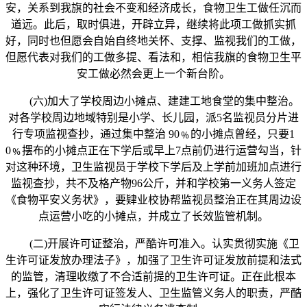
安，关系到我旗的社会不变和经济成长，食物卫生工做任沉而
道远。此后，取时俱进，开辟立异，继续将此项工做抓实抓
好，同时也但愿会自始自终地关怀、支撑、监视我们的工做，
但愿代表对我们的工做多提、看法和，相信我旗的食物卫生平
安工做必然会更上一个新台阶。
(六)加大了学校周边小摊点、建建工地食堂的集中整治。
对各学校周边地域特别是小学、长儿园，派5名监视员分片进
行专项监视查抄，通过集中整治 90﹪的小摊点曾经，只要1
0﹪摆布的小摊点正在下学后或早上7点前仍进行运营勾当，针
对这种环境，卫生监视员于学校下学后及上学前加班加点进行
监视查抄，共不及格产物96公斤，并和学校第一义务人签定
《食物平安义务状》，要肄业校协帮监视员整治正在其周边设
点运营小吃的小摊点，并成立了长效监管机制。
(二)开展许可证整治，严酷许可准入。认实贯彻实施《卫
生许可证发放办理法子》，加强了卫生许可证发放前提和法式
的监管，清理收缴了不合适前提的卫生许可证。正在此根本
上，强化了卫生许可证签发人、卫生监管义务人的职责，严酷