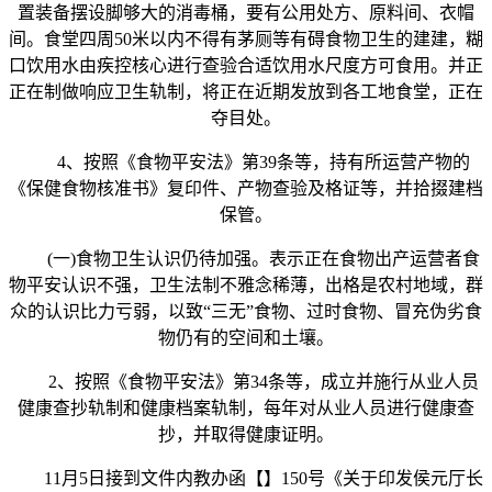
置装备摆设脚够大的消毒桶，要有公用处方、原料间、衣帽
间。食堂四周50米以内不得有茅厕等有碍食物卫生的建建，糊
口饮用水由疾控核心进行查验合适饮用水尺度方可食用。并正
正在制做响应卫生轨制，将正在近期发放到各工地食堂，正在
夺目处。
4、按照《食物平安法》第39条等，持有所运营产物的
《保健食物核准书》复印件、产物查验及格证等，并拾掇建档
保管。
(一)食物卫生认识仍待加强。表示正在食物出产运营者食
物平安认识不强，卫生法制不雅念稀薄，出格是农村地域，群
众的认识比力亏弱，以致“三无”食物、过时食物、冒充伪劣食
物仍有的空间和土壤。
2、按照《食物平安法》第34条等，成立并施行从业人员
健康查抄轨制和健康档案轨制，每年对从业人员进行健康查
抄，并取得健康证明。
11月5日接到文件内教办函【】150号《关于印发侯元厅长