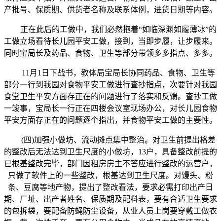
产批号、保质期、供货者名称及联系体例，进货日期等内容。
正在此后的工做中，我们必然抱着“如临深渊如履薄冰”的
工做立场看待长儿园平安工做，接到，当即步履，让步履来。
同时宝局长及药品、食物、卫生等部分带领多多指点、多多。
11月1日下战书，教体局宝局长协同药品、食物、卫生等
部分一行到我园对食物平安工做进行查抄指点，次要针对我园
食堂卫生平安方面存正在的问题进行了落实和反馈。查抄工做
一竣事，宝局长一行正在四楼会议室现场办公，对长儿园食物
平安方面存正在的问题逐个指出，并食物平安工做的主要性。
(四)加强小做坊、流动摊点集中整治。对卫生前提出格差
的整改后无法达到卫生尺度的小做坊，13户，具备整改前提的
已根基整改完毕，部门因租房房主不答应进行整改的运营户，
只做了软件上的一些整改，根基达到卫生尺度。对馒头、粉
条、豆腐等地产物，提出了整改看法，要求必需打印出产日
期、厂址、出产者姓名、保质期及配料表，要有合适卫生要求
的包拆袋，要配备防蝇防尘设备，从业人员上岗要穿戴工做衣