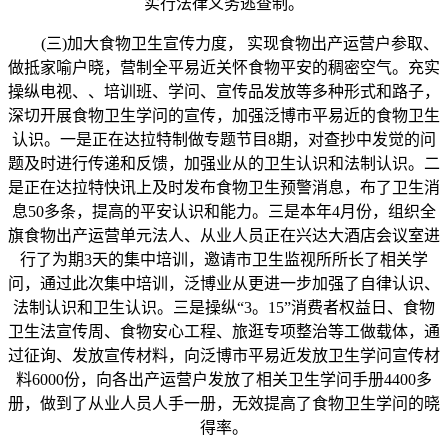
实行法律义务逃查制。
(三)加大食物卫生宣传力度， 实现食物出产运营户参取、
做抵家喻户晓，营制全平易近关怀食物平安的稠密空气。充实
操纵电视、、培训班、学问、宣传品发放等多种形式和路子，
深切开展食物卫生学问的宣传，加强泛博市平易近的食物卫生
认识。一是正在达拉特制做专题节目8期，对查抄中发觉的问
题及时进行传递和反馈，加强业从的卫生认识和法制认识。二
是正在达拉特快讯上及时发布食物卫生预警消息，布了卫生消
息50多条，提高的平安认识和能力。三是本年4月份，组织全
旗食物出产运营单元法人、从业人员正在兴达大酒店会议室进
行了为期3天的集中培训，邀请市卫生监视所所长了相关学
问，通过此次集中培训，泛博业从更进一步加强了自律认识、
法制认识和卫生认识。三是操纵“3。15”消费者权益日、食物
卫生法宣传周、食物安心工程、旅逛专项整治等工做载体，通
过征询、发放宣传材料，向泛博市平易近发放卫生学问宣传材
料6000份，向各出产运营户发放了相关卫生学问手册4400多
册，做到了从业人员人手一册，无效提高了食物卫生学问的晓
得率。