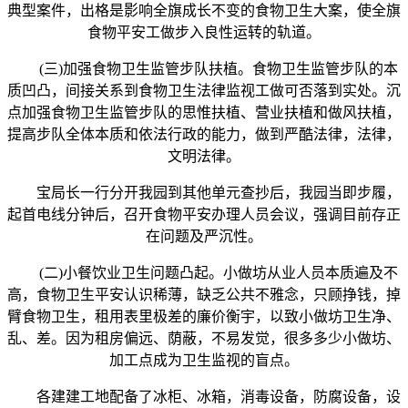
典型案件，出格是影响全旗成长不变的食物卫生大案，使全旗
食物平安工做步入良性运转的轨道。
(三)加强食物卫生监管步队扶植。食物卫生监管步队的本
质凹凸，间接关系到食物卫生法律监视工做可否落到实处。沉
点加强食物卫生监管步队的思惟扶植、营业扶植和做风扶植，
提高步队全体本质和依法行政的能力，做到严酷法律，法律，
文明法律。
宝局长一行分开我园到其他单元查抄后，我园当即步履，
起首电线分钟后，召开食物平安办理人员会议，强调目前存正
在问题及严沉性。
(二)小餐饮业卫生问题凸起。小做坊从业人员本质遍及不
高，食物卫生平安认识稀薄，缺乏公共不雅念，只顾挣钱，掉
臂食物卫生，租用表里极差的廉价衡宇，以致小做坊卫生净、
乱、差。因为租房偏远、荫蔽，不易发觉，很多多少小做坊、
加工点成为卫生监视的盲点。
各建建工地配备了冰柜、冰箱，消毒设备，防腐设备，设