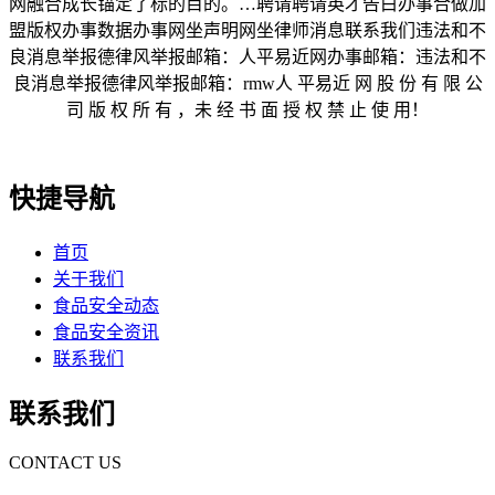
网融合成长锚定了标的目的。…聘请聘请英才告白办事合做加
盟版权办事数据办事网坐声明网坐律师消息联系我们违法和不
良消息举报德律风举报邮箱：人平易近网办事邮箱：违法和不
良消息举报德律风举报邮箱：rmw人 平易近 网 股 份 有 限 公
司 版 权 所 有 ，未 经 书 面 授 权 禁 止 使 用！
快捷导航
首页
关于我们
食品安全动态
食品安全资讯
联系我们
联系我们
CONTACT US