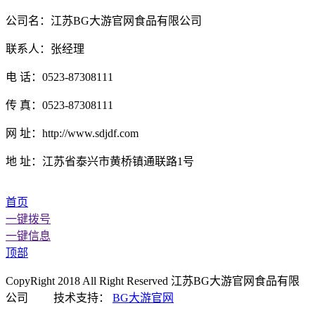
公司名：江苏BG大游官网食品有限公司
联系人：张经理
电 话：0523-87308111
传 真：0523-87308111
网 址：http://www.sdjdf.com
地 址：江苏省泰兴市黄桥镇通联路1号
首页
一键拨号
一键信息
顶部
CopyRight 2018 All Right Reserved 江苏BG大游官网食品有限
公司 技术支持：
BG大游官网