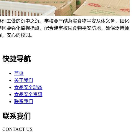
办理工做的沉中之沉，学校要严酷落实食物平安从体义务，细化
学区要强化监视指点，配合建牢校园食物平安防地，确保泛博师
握，安心的校园。
快捷导航
首页
关于我们
食品安全动态
食品安全资讯
联系我们
联系我们
CONTACT US