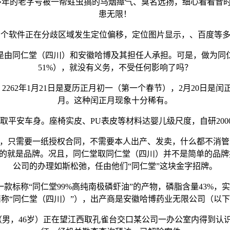
多年的老字号被一帮蛀虫搞的乌烟瘴气、臭名远扬，细心看看昔
患无限！
个软件正在分歧区域发生定位偏移，定位图片显示，、百度等多
由同仁堂（四川）和安徽哈博及其担任人承担。可是，做为同仁
51%），就没有义务，不受任何影响了吗？
262年1月21日是夏历正月初一（第一个春节），2月20日是闰
月。这种闰正月现象十分稀有。
车身。座椅实皮、PU表皮等材料达婴儿级尺度，自研2000I
，只需要一纸授权合同，不需要本人出产、发卖，什么都不消管
的就是品牌。况且，同仁堂取同仁堂（四川）并不是简单的品牌授
公司的办理如斯松弛，任由他们“同仁堂”这块金字招牌。
称“同仁堂99%高纯南极磷虾油”的产物，磷脂含量43%，
称“同仁堂（四川）”），出产商是安徽哈博药业无限公司（以下
（男，46岁）正在望江西取孔雀台交口某公司一办公室内得到认识