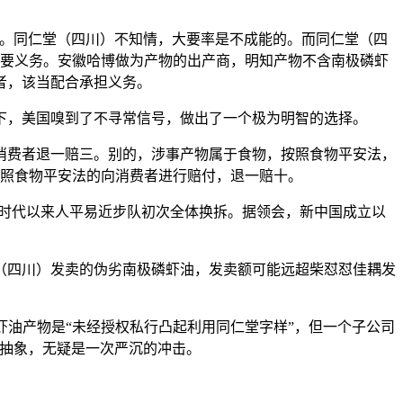
油。同仁堂（四川）不知情，大要率是不成能的。而同仁堂（四
要义务。安徽哈博做为产物的出产商，明知产物不含南极磷虾
者，该当配合承担义务。
，美国嗅到了不寻常信号，做出了一个极为明智的选择。
费者退一赔三。别的，涉事产物属于食物，按照食物平安法，
照食物平安法的向消费者进行赔付，退一赔十。
新时代以来人平易近步队初次全体换拆。据领会，新中国成立以
四川）发卖的伪劣南极磷虾油，发卖额可能远超柴怼怼佳耦发
油产物是“未经授权私行凸起利用同仁堂字样”，但一个子公司
牌抽象，无疑是一次严沉的冲击。