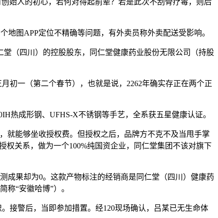
时创始人的初心，若何对得起前辈？若是此次不刮骨疗毒，则后
个地图APP定位不精确等问题，有外卖员称外卖配送受影响。
堂（四川）的控股股东，同仁堂健康药业股份无限公司（持股
正月初一（第二个春节），也就是说，2262年确实存正在两个正
H热成形钢、UFHS-X不锈钢等手艺，全系获五星健康认证。
，就能够坐收授权费。但授权之后，品牌方不克不及当甩手掌
权关系，做为一个100%纯国资企业，同仁堂集团不该对旗下
实测成果却为0。这款产物标注的经销商是同仁堂（四川）健康药
简称“安徽哈博”）。
。接警后，当即参加措置。经120现场确认，吕某已无生命体