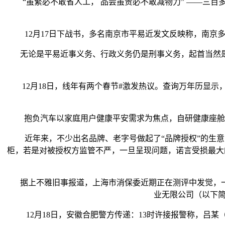
“虽繁必不敢省人工， 品尝虽贵必不敢减物力” ——三百
12月17日下战书，多名南京市平易近发文反映称，南京多
无论是平易近事义务、行政义务仍是刑事义务，起首当然是
12月18日，线年有两个春节#激发热议。查询万年历显示，2
抱负汽车以家庭用户健康平安需求为焦点，自研健康座舱取平安
近年来，不少出名品牌、老字号做起了“品牌授权”的生意
柜，若是对被授权方监管不严，一旦呈现问题，诺言受损最大
据上不雅旧事报道，上海市消保委近期正在测评中发觉，一款标
业无限公司（以下简
12月18日，安徽合肥警方传递：13时许接报警称，吕某