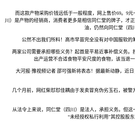
而这款产物采购价钱远低于一般程度，网上售价69。9元一
川）是产物的经销商，消费者更多是相信同仁堂的牌子，才正
油，仍然向同仁堂（四
公然不出我们所料！高市早苗完全没有对中国服软的筹
两家公司需要承担哪些义务？起首是平易近事补偿义务。按
出产运营不合适食物平安尺度的食物，该当退一
大河报·豫视频记者 邵可强新将表态！据最新动静，近日，
几个月前，网红柴怼怼佳耦由于发卖冒充伪劣玉石，被警方
从法令上来说，同仁堂（四川）是法人，承担义务。但这一事
“未经授权私行利用”其控股股