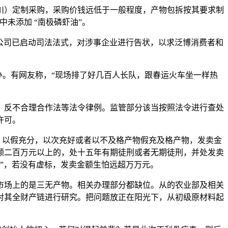
）定制采购，采购价钱远低于一般程度，产物包拆按其要求制
未添加 “南极磷虾油”。
，公司已启动司法法式，对涉事企业进行告状，以求泛博消费者和
。有网友称，“现场排了好几百人长队，跟春运火车坐一样热
反不合理合作法等法令律例。监管部分该当按照法令进行查处
许可。
，以假充分，以次充好或者以不及格产物假充及格产物，发卖金
额二百万元以上的，处十五年有期徒刑或者无期徒刑，并处发卖
+”，若没有虚标，发卖金额生怕远超万万元。
场上的是三无产物。相关办理部分都缺位。从的农业部及相关
对其全财产链进行研究。把问题放正在阳光下，从初级原材料起