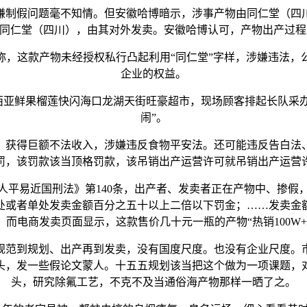
制假问题毫不知情。但安徽哈博暗示，涉事产物由同仁堂（四川
同仁堂（四川），由其对外发卖。安徽哈博认可，产物出产过程中
明称，这款产物未经授权私行凸起利用“同仁堂”字样，涉嫌违法
企业的权益。
西亚鲜果榴莲快闪海口龙湖天街旺豪超市，现场顾客排起长队采办
闹”。
获得巨额不法收入，涉嫌违反食物平安法。还可能违反告白法、
罚，该罚款该当顶格罚款，该吊销出产运营许可就吊销出产运营
易近国刑法》第140条，出产者、发卖者正在产物中、掺假
处或者单处发卖金额百分之五十以上二倍以下罚金；……发卖金
而电商发卖页面显示，这款售价几十元一瓶的产物“热销100W
范到规划、出产再到发卖，没有国度尺度。也没有企业尺度。市
头，发一些假论文蒙人。十五五规划该当把这个做为一项课题，
头，研究除氟工艺，不克不及当通俗海产物那样一晒了之。