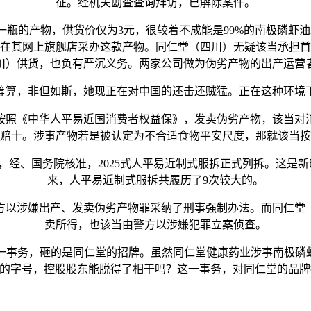
征。经机关勘查查询拜访，已解除案件。
瓶的产物，供货价仅为3元，很较着不成能是99%的南极磷虾
在其网上旗舰店采办这款产物。同仁堂（四川）无疑该当承担首
川）供货，也负有严沉义务。两家公司做为伪劣产物的出产运营
算，非但如斯，她现正在对中国的还击还贼猛。正在这种环境下
照《中华人平易近国消费者权益保》，发卖伪劣产物，该当对消
赔十。涉事产物若是被认定为不合适食物平安尺度，那就该当按
经、国务院核准，2025式人平易近制式服拆正式列拆。这是
来，人平易近制式服拆共履历了9次较大的。
以涉嫌出产、发卖伪劣产物罪采纳了刑事强制办法。而同仁堂（
卖所得，也该当由警方以涉嫌犯罪立案侦查。
务，砸的是同仁堂的招牌。虽然同仁堂健康药业涉事南极磷虾
东的字号，控股股东能脱得了相干吗？这一事务，对同仁堂的品