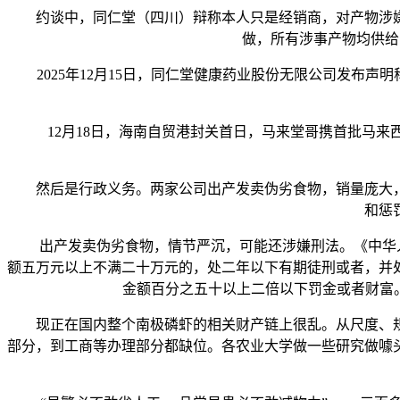
约谈中，同仁堂（四川）辩称本人只是经销商，对产物涉嫌
做，所有涉事产物均供给
2025年12月15日，同仁堂健康药业股份无限公司发布声
12月18日，海南自贸港封关首日，马来堂哥携首批马来
然后是行政义务。两家公司出产发卖伪劣食物，销量庞大，
和惩
出产发卖伪劣食物，情节严沉，可能还涉嫌刑法。《中华人平
额五万元以上不满二十万元的，处二年以下有期徒刑或者，并
金额百分之五十以上二倍以下罚金或者财富。
现正在国内整个南极磷虾的相关财产链上很乱。从尺度、规
部分，到工商等办理部分都缺位。各农业大学做一些研究做噱