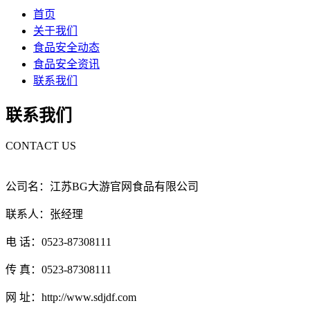
首页
关于我们
食品安全动态
食品安全资讯
联系我们
联系我们
CONTACT US
公司名：江苏BG大游官网食品有限公司
联系人：张经理
电 话：0523-87308111
传 真：0523-87308111
网 址：http://www.sdjdf.com